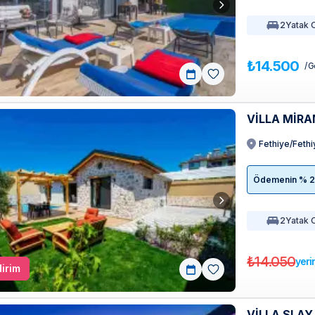
2
Yatak 
₺14.500
/ G
VİLLA MİRA
Fethiye/Feth
Ödemenin % 20'
2
Yatak 
₺14.050
yeri
irim
VİLLA SLAY 