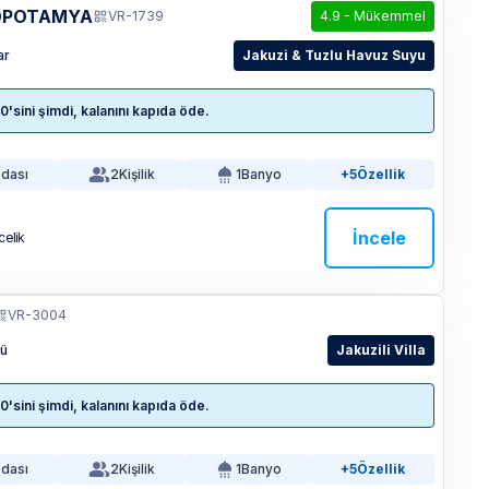
OPOTAMYA
VR-1739
4.9
-
Mükemmel
ar
Jakuzi & Tuzlu Havuz Suyu
sini şimdi, kalanını kapıda öde.
Odası
2
Kişilik
1
Banyo
+5
Özellik
İncele
celik
VR-3004
lü
Jakuzili Villa
sini şimdi, kalanını kapıda öde.
Odası
2
Kişilik
1
Banyo
+5
Özellik