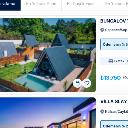
Sıralama
En Yüksek Puan
En Düşük Fiyat
En Yüksek F
BUNGALOV 
Sapanca/Sapan
Ödemenin % 50'
1
Yatak 
₺13.750
/ G
VİLLA SLAY
Kalkan/Çayk
Ödemenin % 20'