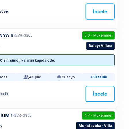
İncele
ecelik
NYA 6
VR-3265
5.0
-
Mükemmel
a
Balayı Villası
sini şimdi, kalanını kapıda öde.
Odası
4
Kişilik
2
Banyo
+5
Özellik
İncele
ecelik
İUM 1
VR-3365
4.7
-
Mükemmel
öy
Muhafazakar Villa