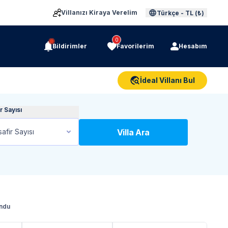
Villanızı Kiraya Verelim
Türkçe
-
TL (₺)
0
Bildirimler
Favorilerim
Hesabım
İdeal Villanı Bul
r Sayısı
safir Sayısı
Villa Ara
undu