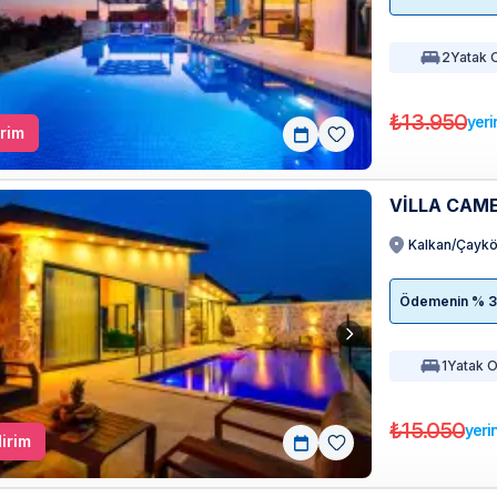
2
Yatak 
₺13.950
yeri
rim
VİLLA CAME
Kalkan/Çayk
Ödemenin % 35'
1
Yatak 
₺15.050
yeri
irim