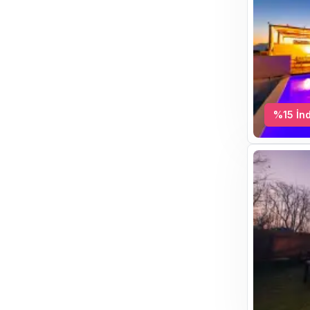
%
15
İnd