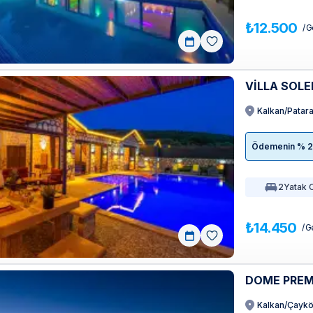
₺12.500
/ G
VİLLA SOLE
Kalkan/Patar
Ödemenin % 20'
2
Yatak 
₺14.450
/ G
DOME PREM
Kalkan/Çayk