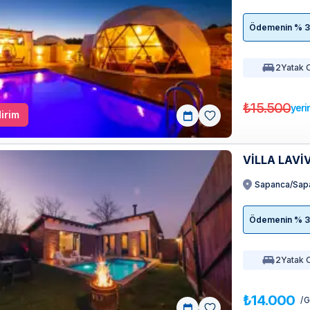
Ödemenin % 35'
2
Yatak 
₺15.500
yeri
irim
VILLA LAVIV
Sapanca/Sap
Ödemenin % 35'
2
Yatak 
₺14.000
/ 