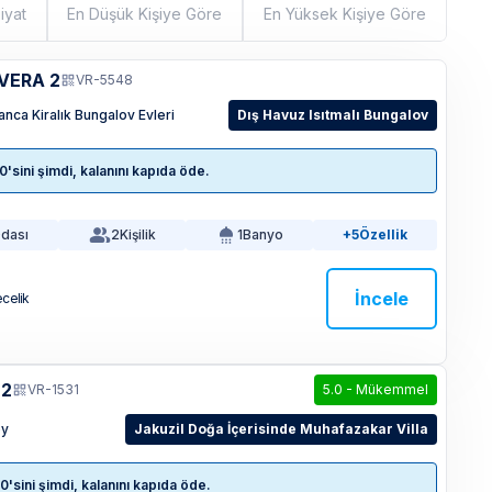
iyat
En Düşük Kişiye Göre
En Yüksek Kişiye Göre
VERA 2
VR-5548
ca Kiralık Bungalov Evleri
Dış Havuz Isıtmalı Bungalov
sini şimdi, kalanını kapıda öde.
Odası
2
Kişilik
1
Banyo
+5
Özellik
İncele
ecelik
 2
VR-1531
5.0
-
Mükemmel
öy
Jakuzil Doğa İçerisinde Muhafazakar Villa
sini şimdi, kalanını kapıda öde.