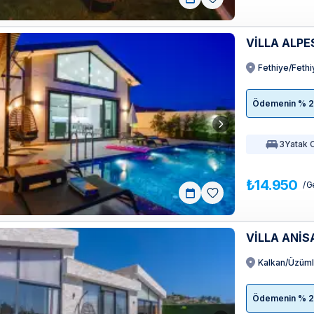
VİLLA ALPE
Fethiye/Feth
Ödemenin % 20'
3
Yatak 
₺14.950
/ G
VİLLA ANİS
Kalkan/Üzüm
Ödemenin % 20'