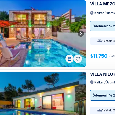
VİLLA MEZ
Kalkan/İslaml
Ödemenin % 20'
1
Yatak 
₺11.750
/ Ge
VİLLA NİLO
Kalkan/Üzüm
Ödemenin % 20'
1
Yatak 