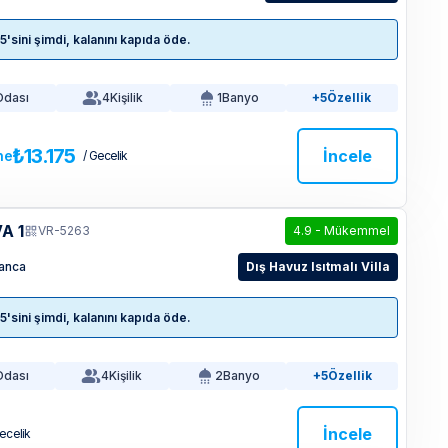
sini şimdi, kalanını kapıda öde.
Odası
4
Kişilik
1
Banyo
+5
Özellik
₺13.175
İncele
ne
/ Gecelik
A 1
VR-5263
4.9
-
Mükemmel
anca
Dış Havuz Isıtmalı Villa
sini şimdi, kalanını kapıda öde.
Odası
4
Kişilik
2
Banyo
+5
Özellik
İncele
Gecelik