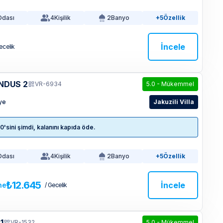
Odası
4
Kişilik
2
Banyo
+5
Özellik
İncele
ecelik
NDUS 2
VR-6934
5.0
-
Mükemmel
iye
Jakuzili Villa
sini şimdi, kalanını kapıda öde.
Odası
4
Kişilik
2
Banyo
+5
Özellik
₺12.645
İncele
ne
/ Gecelik
1
VR-1532
5.0
-
Mükemmel