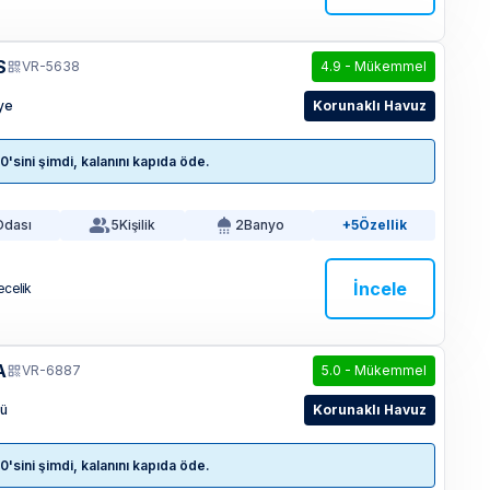
S
VR-5638
4.9
-
Mükemmel
iye
Korunaklı Havuz
sini şimdi, kalanını kapıda öde.
Odası
5
Kişilik
2
Banyo
+5
Özellik
İncele
ecelik
A
VR-6887
5.0
-
Mükemmel
lü
Korunaklı Havuz
sini şimdi, kalanını kapıda öde.