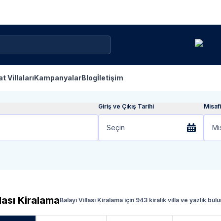
at Villaları
Kampanyalar
Blog
İletişim
Giriş ve Çıkış Tarihi
Misafi
Seçin
Mi
llası Kiralama
Balayı Villası Kiralama için 943 kiralık villa ve yazlık bul