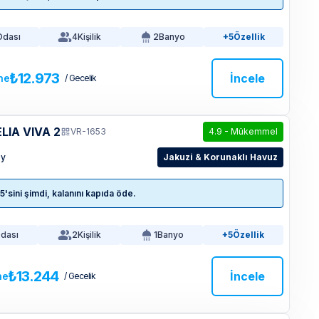
Odası
4
Kişilik
2
Banyo
+5
Özellik
₺12.973
İncele
ne
/ Gecelik
LIA VIVA 2
VR-1653
4.9
-
Mükemmel
öy
Jakuzi & Korunaklı Havuz
sini şimdi, kalanını kapıda öde.
Odası
2
Kişilik
1
Banyo
+5
Özellik
₺13.244
İncele
ne
/ Gecelik