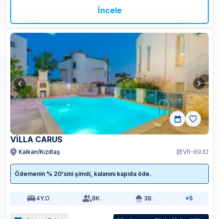
İncele
VİLLA CARUS
Kalkan/Kızıltaş
VR-6932
Ödemenin % 20'sini şimdi, kalanını kapıda öde.
4
Y.O
8
K.
3
B.
+5