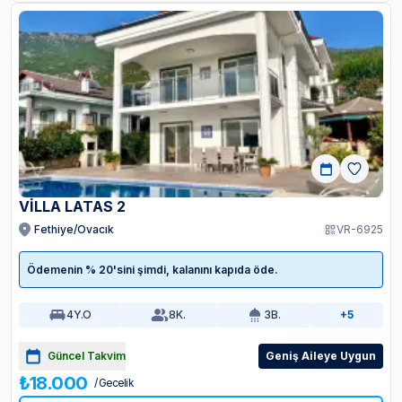
VİLLA LATAS 2
Fethiye/Ovacık
VR-6925
Ödemenin % 20'sini şimdi, kalanını kapıda öde.
4
Y.O
8
K.
3
B.
+5
Güncel Takvim
Geniş Aileye Uygun
₺18.000
/ Gecelik