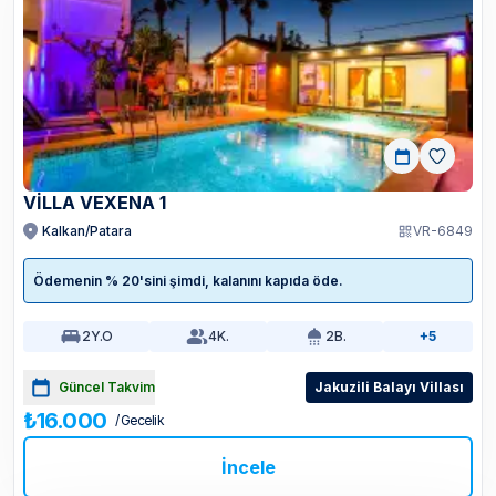
VİLLA VEXENA 1
Kalkan/Patara
VR-6849
Ödemenin % 20'sini şimdi, kalanını kapıda öde.
2
Y.O
4
K.
2
B.
+5
Güncel Takvim
Jakuzili Balayı Villası
₺16.000
/ Gecelik
İncele