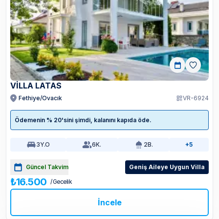
VİLLA LATAS
Fethiye/Ovacık
VR-6924
Ödemenin % 20'sini şimdi, kalanını kapıda öde.
3
Y.O
6
K.
2
B.
+5
Güncel Takvim
Geniş Aileye Uygun Villa
₺16.500
/ Gecelik
İncele