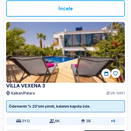
İncele
VİLLA VEXENA 3
Kalkan/Patara
VR-6851
Ödemenin % 20'sini şimdi, kalanını kapıda öde.
3
Y.O
6
K.
3
B.
+5