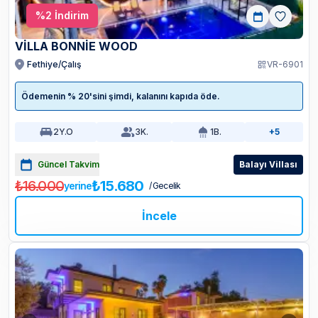
%
2
İndirim
VİLLA BONNİE WOOD
Fethiye/Çalış
VR-6901
Ödemenin % 20'sini şimdi, kalanını kapıda öde.
2
Y.O
3
K.
1
B.
+5
Güncel Takvim
Balayı Villası
₺16.000
₺15.680
yerine
/ Gecelik
İncele