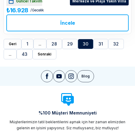
Güncel Takvim
Merkeze ve Plaja Yakın Villa
₺16.928
/ Gecelik
İncele
1
...
28
29
30
31
32
Geri
...
43
Sonraki
Blog
%100 Müşteri Memnuniyeti
Müşterilerimizin tatil beklentilerini aşmak için her zaman elimizden
gelenin en iyisini yapıyoruz. Siz mutluysanız, biz mutluyuz!