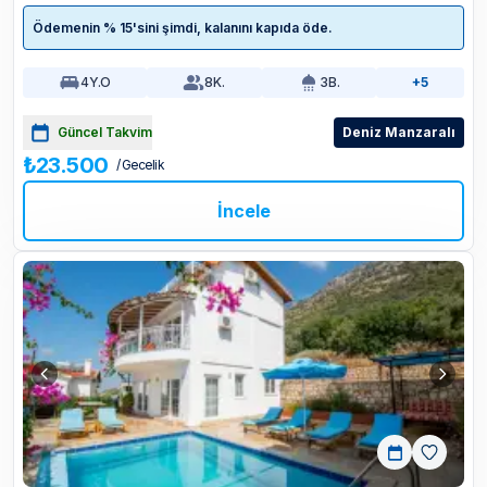
Ödemenin % 15'sini şimdi, kalanını kapıda öde.
4
Y.O
8
K.
3
B.
+5
Güncel Takvim
Deniz Manzaralı
₺23.500
/ Gecelik
İncele