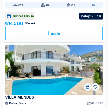
2
Y.O
4
K.
2
B.
+5
Güncel Takvim
Balayı Villası
₺14.500
/ Gecelik
İncele
VILLA MENDES
Kalkan/Kışla
VR-6892