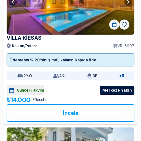
VİLLA KİESAS
Kalkan/Patara
VR-6907
Ödemenin % 20'sini şimdi, kalanını kapıda öde.
2
Y.O
4
K.
3
B.
+5
Güncel Takvim
Merkeze Yakın
₺14.000
/ Gecelik
İncele