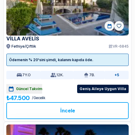
VİLLA AVELİS
Fethiye/Çiftlik
VR-6845
Ödemenin % 20'sini şimdi, kalanını kapıda öde.
7
Y.O
12
K.
7
B.
+5
Güncel Takvim
Geniş Aileye Uygun Villa
₺47.500
/ Gecelik
İncele