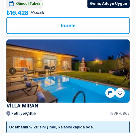
Güncel Takvim
Geniş Aileye Uygun
₺16.428
/ Gecelik
İncele
VİLLA MİRAN
Fethiye/Çiftlik
VR-6862
Ödemenin % 20'sini şimdi, kalanını kapıda öde.