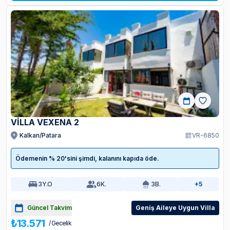
VİLLA VEXENA 2
Kalkan/Patara
VR-6850
Ödemenin % 20'sini şimdi, kalanını kapıda öde.
3
Y.O
6
K.
3
B.
+5
Güncel Takvim
Geniş Aileye Uygun Villa
₺13.571
/ Gecelik