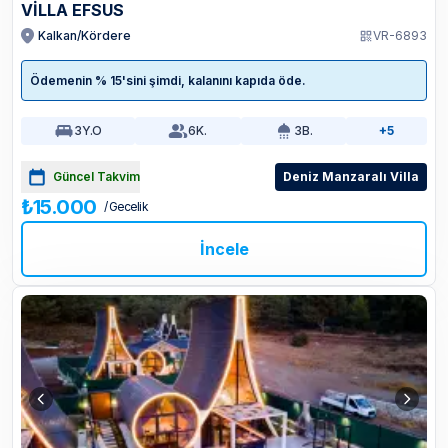
VILLA EFSUS
Kalkan/Kördere
VR-6893
Ödemenin % 15'sini şimdi, kalanını kapıda öde.
3
Y.O
6
K.
3
B.
+5
Güncel Takvim
Deniz Manzaralı Villa
₺15.000
/ Gecelik
İncele