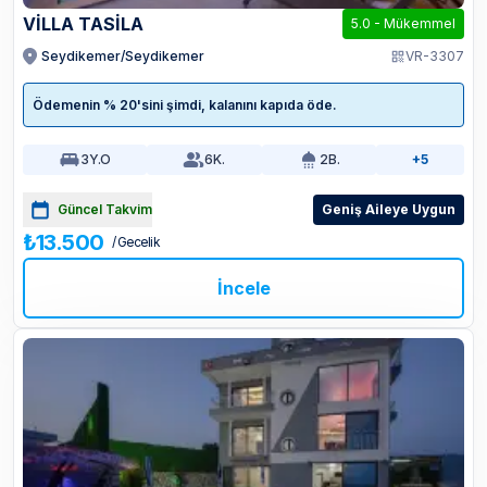
VİLLA TASİLA
5.0
-
Mükemmel
Seydikemer/Seydikemer
VR-3307
Ödemenin % 20'sini şimdi, kalanını kapıda öde.
3
Y.O
6
K.
2
B.
+5
Güncel Takvim
Geniş Aileye Uygun
₺13.500
/ Gecelik
İncele