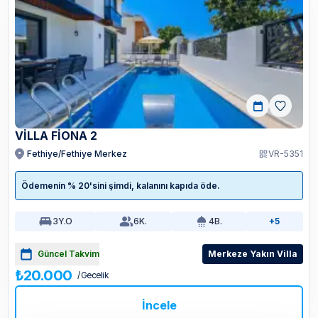
VİLLA FİONA 2
Fethiye/Fethiye Merkez
VR-5351
Ödemenin % 20'sini şimdi, kalanını kapıda öde.
3
Y.O
6
K.
4
B.
+5
Güncel Takvim
Merkeze Yakın Villa
₺20.000
/ Gecelik
İncele