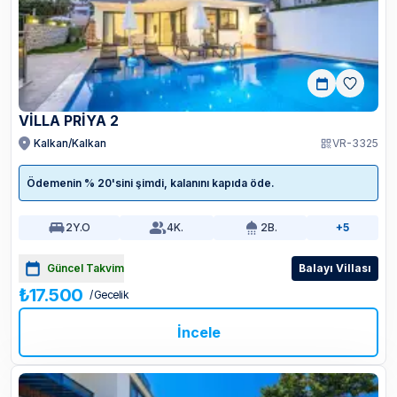
VİLLA PRİYA 2
Kalkan/Kalkan
VR-3325
Ödemenin % 20'sini şimdi, kalanını kapıda öde.
2
Y.O
4
K.
2
B.
+5
Güncel Takvim
Balayı Villası
₺17.500
/ Gecelik
İncele