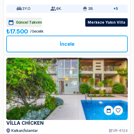
3
Y.O
6
K.
3
B.
+5
Güncel Takvim
Merkeze Yakın Villa
₺17.500
/ Gecelik
İncele
VİLLA CHİCKEN
Kalkan/İslamlar
VR-6124