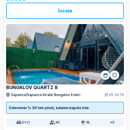
İncele
BUNGALOV QUARTZ 8
Sapanca/Sapanca Kiralık Bungalov Evleri
VR-6278
Ödemenin % 30'sini şimdi, kalanını kapıda öde.
2
Y.O
4
K.
1
B.
+5