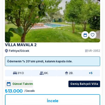
VİLLA MAVALA 2
Fethiye/Göcek
VR-2952
Ödemenin % 20'sini şimdi, kalanını kapıda öde.
3
Y.O
6
K.
2
B.
+5
Güncel Takvim
Geniş Bahçeli Villa
₺13.000
/ Gecelik
İncele