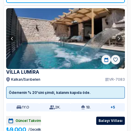
VİLLA LUMİRA
Kalkan/Sarıbelen
VR-7083
Ödemenin % 20'sini şimdi, kalanını kapıda öde.
1
Y.O
2
K.
1
B.
+5
Güncel Takvim
Balayı Villası
₺9.000
/ Gecelik