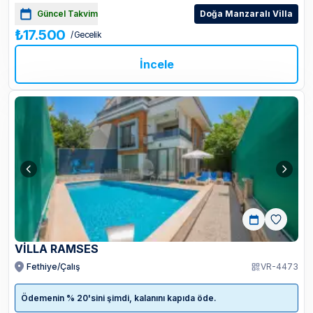
Güncel Takvim
Doğa Manzaralı Villa
₺17.500
/ Gecelik
İncele
VİLLA RAMSES
Fethiye/Çalış
VR-4473
Ödemenin % 20'sini şimdi, kalanını kapıda öde.