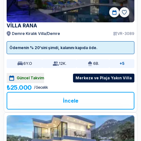
VİLLA RANA
Demre Kiralık Villa/Demre
VR-3089
Ödemenin % 20'sini şimdi, kalanını kapıda öde.
6
Y.O
12
K.
6
B.
+5
Güncel Takvim
Merkeze ve Plaja Yakın Villa
₺25.000
/ Gecelik
İncele