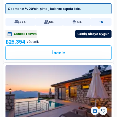
Ödemenin % 20'sini şimdi, kalanını kapıda öde.
4
Y.O
9
K.
4
B.
+5
Güncel Takvim
Geniş Aileye Uygun
₺25.354
/ Gecelik
İncele