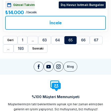
Güncel Takvim
Dış Havuz Isıtmalı Bungalov
₺14.000
/ Gecelik
İncele
1
...
63
64
65
66
67
Geri
...
193
Sonraki
Blog
%100 Müşteri Memnuniyeti
Müşterilerimizin tatil beklentilerini aşmak için her zaman elimizden
gelenin en iyisini yapıyoruz. Siz mutluysanız, biz mutluyuz!