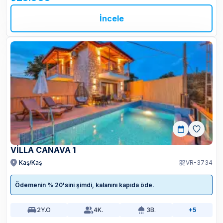
İncele
VİLLA CANAVA 1
Kaş/Kaş
VR-3734
Ödemenin % 20'sini şimdi, kalanını kapıda öde.
2
Y.O
4
K.
3
B.
+5