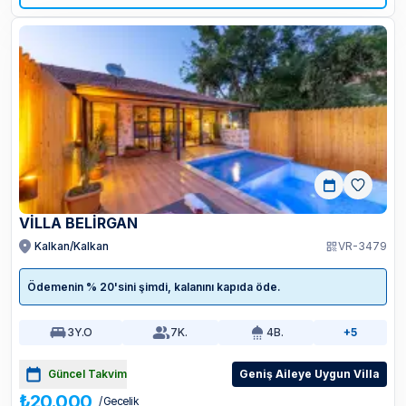
VİLLA BELİRGAN
Kalkan/Kalkan
VR-3479
Ödemenin % 20'sini şimdi, kalanını kapıda öde.
3
Y.O
7
K.
4
B.
+5
Güncel Takvim
Geniş Aileye Uygun Villa
₺20.000
/ Gecelik