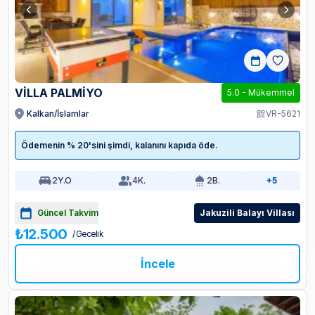
VİLLA PALMİYO
5.0
-
Mükemmel
Kalkan/İslamlar
VR-5621
Ödemenin % 20'sini şimdi, kalanını kapıda öde.
2
Y.O
4
K.
2
B.
+5
Güncel Takvim
Jakuzili Balayı Villası
₺12.500
/ Gecelik
İncele