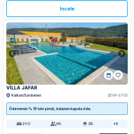
İncele
VILLA JAFAR
Kalkan/Sarıbelen
VR-6705
Ödemenin % 15'sini şimdi, kalanını kapıda öde.
3
Y.O
6
K.
3
B.
+5