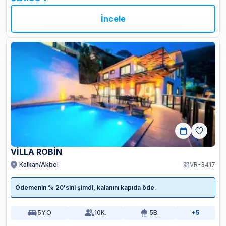
İncele
VİLLA ROBİN
Kalkan/Akbel
VR-3417
Ödemenin % 20'sini şimdi, kalanını kapıda öde.
5
Y.O
10
K.
5
B.
+5