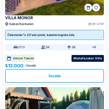
VİLLA MONOR
Kalkan/Sarıbelen
VR-4781
Ödemenin % 20'sini şimdi, kalanını kapıda öde.
2
Y.O
5
K.
2
B.
+5
Güncel Takvim
Muhafazakar Villa
₺13.000
/ Gecelik
İncele