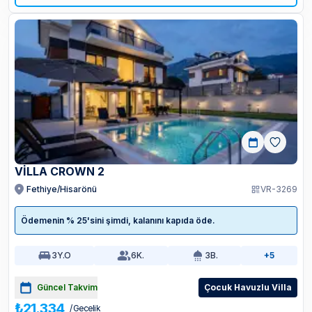
VİLLA CROWN 2
Fethiye/Hisarönü
VR-3269
Ödemenin % 25'sini şimdi, kalanını kapıda öde.
3
Y.O
6
K.
3
B.
+5
Güncel Takvim
Çocuk Havuzlu Villa
₺21.334
/ Gecelik