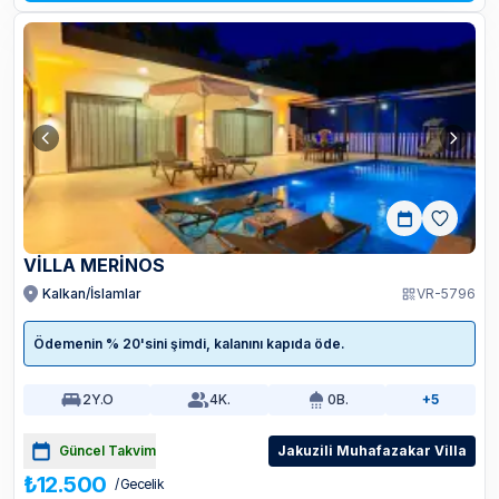
VİLLA MERİNOS
Kalkan/İslamlar
VR-5796
Ödemenin % 20'sini şimdi, kalanını kapıda öde.
2
Y.O
4
K.
0
B.
+5
Güncel Takvim
Jakuzili Muhafazakar Villa
₺12.500
/ Gecelik