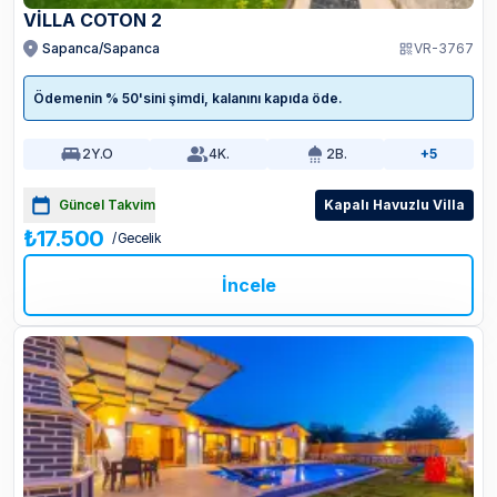
VILLA COTON 2
Sapanca/Sapanca
VR-3767
Ödemenin % 50'sini şimdi, kalanını kapıda öde.
2
Y.O
4
K.
2
B.
+5
Güncel Takvim
Kapalı Havuzlu Villa
₺17.500
/ Gecelik
İncele