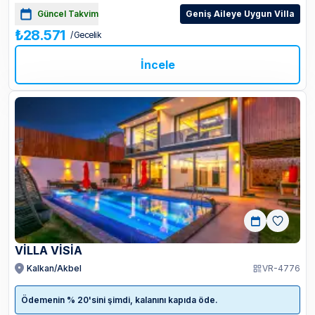
Güncel Takvim
Geniş Aileye Uygun Villa
₺28.571
/ Gecelik
İncele
VİLLA VİSİA
Kalkan/Akbel
VR-4776
Ödemenin % 20'sini şimdi, kalanını kapıda öde.