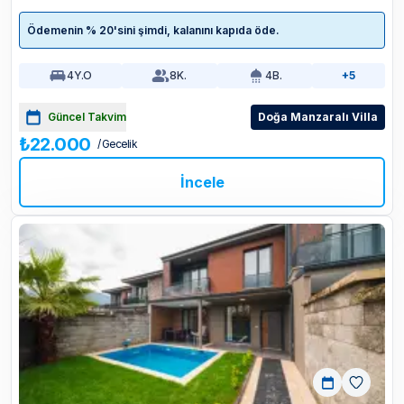
Ödemenin % 20'sini şimdi, kalanını kapıda öde.
4
Y.O
8
K.
4
B.
+5
Güncel Takvim
Doğa Manzaralı Villa
₺22.000
/ Gecelik
İncele