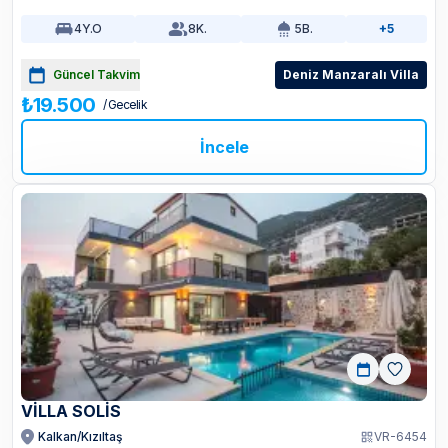
4
Y.O
8
K.
5
B.
+5
Güncel Takvim
Deniz Manzaralı Villa
₺19.500
/ Gecelik
İncele
VİLLA SOLİS
Kalkan/Kızıltaş
VR-6454