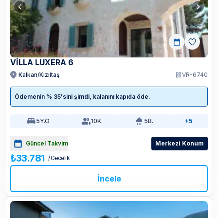
VİLLA LUXERA 6
Kalkan/Kızıltaş
VR-6740
Ödemenin % 35'sini şimdi, kalanını kapıda öde.
5
Y.O
10
K.
5
B.
+5
Güncel Takvim
Merkezi Konum
₺33.781
/ Gecelik
İncele