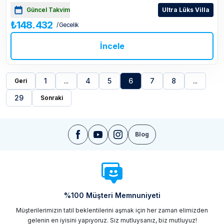
Güncel Takvim
Ultra Lüks Villa
₺148.432
/ Gecelik
İncele
1
...
4
5
6
7
8
...
Geri
29
Sonraki
Blog
%100 Müşteri Memnuniyeti
Müşterilerimizin tatil beklentilerini aşmak için her zaman elimizden
gelenin en iyisini yapıyoruz. Siz mutluysanız, biz mutluyuz!