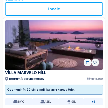
İncele
VILLA MARVELO HILL
Bodrum/Bodrum Merkez
VR-5309
Ödemenin % 20'sini şimdi, kalanını kapıda öde.
8
Y.O
12
K.
9
B.
+5