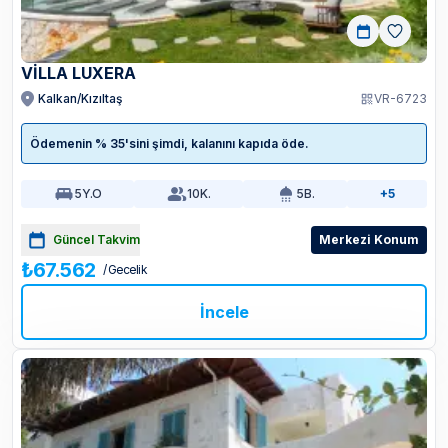
VİLLA LUXERA
Kalkan/Kızıltaş
VR-6723
Ödemenin % 35'sini şimdi, kalanını kapıda öde.
5
Y.O
10
K.
5
B.
+5
Güncel Takvim
Merkezi Konum
₺67.562
/ Gecelik
İncele