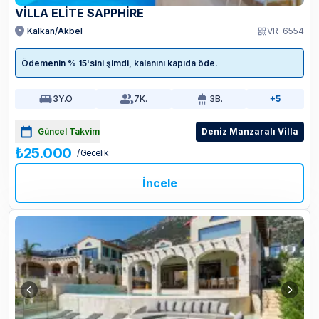
VILLA ELITE SAPPHIRE
Kalkan/Akbel
VR-6554
Ödemenin % 15'sini şimdi, kalanını kapıda öde.
3
Y.O
7
K.
3
B.
+5
Güncel Takvim
Deniz Manzaralı Villa
₺25.000
/ Gecelik
İncele