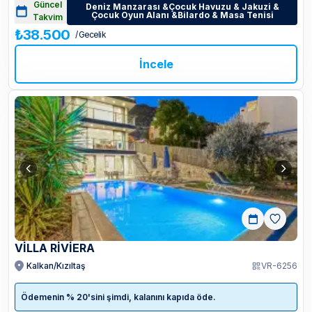
Güncel
Deniz Manzarası &Çocuk Havuzu & Jakuzi &
Çocuk Oyun Alanı &Bilardo & Masa Tenisi
Takvim
₺38.500
/ Gecelik
İncele
VİLLA RİVİERA
Kalkan/Kızıltaş
VR-6256
Ödemenin % 20'sini şimdi, kalanını kapıda öde.