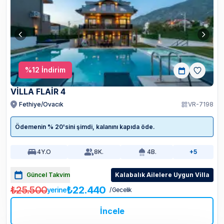
%
12
İndirim
VİLLA FLAİR 4
Fethiye/Ovacık
VR-7198
Ödemenin % 20'sini şimdi, kalanını kapıda öde.
4
Y.O
8
K.
4
B.
+5
Güncel Takvim
Kalabalık Ailelere Uygun Villa
₺25.500
₺22.440
yerine
/ Gecelik
İncele