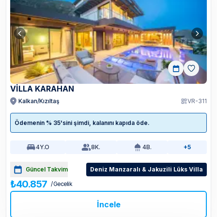
VILLA KARAHAN
Kalkan/Kızıltaş
VR-311
Ödemenin % 35'sini şimdi, kalanını kapıda öde.
4
Y.O
8
K.
4
B.
+5
Güncel Takvim
Deniz Manzaralı & Jakuzili Lüks Villa
₺40.857
/ Gecelik
İncele