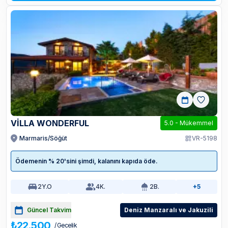
VİLLA WONDERFUL
5.0
-
Mükemmel
Marmaris/Söğüt
VR-5198
Ödemenin % 20'sini şimdi, kalanını kapıda öde.
2
Y.O
4
K.
2
B.
+5
Güncel Takvim
Deniz Manzaralı ve Jakuzili
₺22.500
/ Gecelik