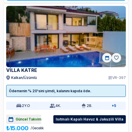
VİLLA KATRE
Kalkan/Üzümlü
VR-397
Ödemenin % 20'sini şimdi, kalanını kapıda öde.
2
Y.O
4
K.
2
B.
+5
Güncel Takvim
Isıtmalı Kapalı Havuz & Jakuzili Villa
₺15.000
/ Gecelik