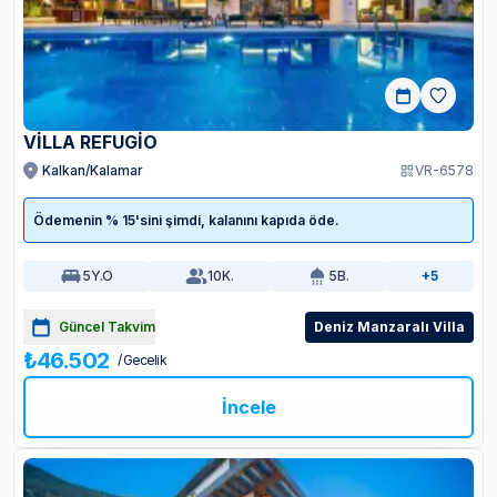
VILLA REFUGIO
Kalkan/Kalamar
VR-6578
Ödemenin % 15'sini şimdi, kalanını kapıda öde.
5
Y.O
10
K.
5
B.
+5
Güncel Takvim
Deniz Manzaralı Villa
₺46.502
/ Gecelik
İncele