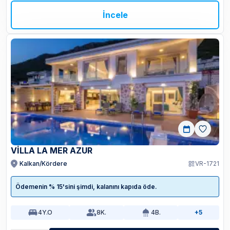
İncele
VILLA LA MER AZUR
Kalkan/Kördere
VR-1721
Ödemenin % 15'sini şimdi, kalanını kapıda öde.
4
Y.O
8
K.
4
B.
+5