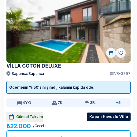
VILLA COTON DELUXE
Sapanca/Sapanca
VR-3797
Ödemenin % 50'sini şimdi, kalanını kapıda öde.
4
Y.O
7
K.
3
B.
+5
Güncel Takvim
Kapalı Havuzlu Villa
₺22.000
/ Gecelik