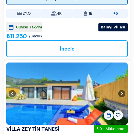
2
Y.O
4
K.
1
B.
+5
Güncel Takvim
Balayı Villası
₺11.250
/ Gecelik
İncele
VİLLA ZEYTİN TANESİ
5.0
-
Mükemmel