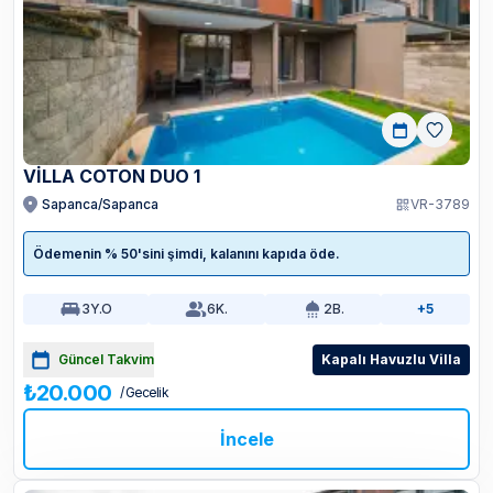
VILLA COTON DUO 1
Sapanca/Sapanca
VR-3789
Ödemenin % 50'sini şimdi, kalanını kapıda öde.
3
Y.O
6
K.
2
B.
+5
Güncel Takvim
Kapalı Havuzlu Villa
₺20.000
/ Gecelik
İncele