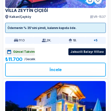
VİLLA ZEYTİN ÇİÇEĞİ
Kalkan/Çayköy
VR-1537
Ödemenin % 35'sini şimdi, kalanını kapıda öde.
1
Y.O
2
K.
1
B.
+5
Güncel Takvim
Jakuzili Balayı Villası
₺11.700
/ Gecelik
İncele