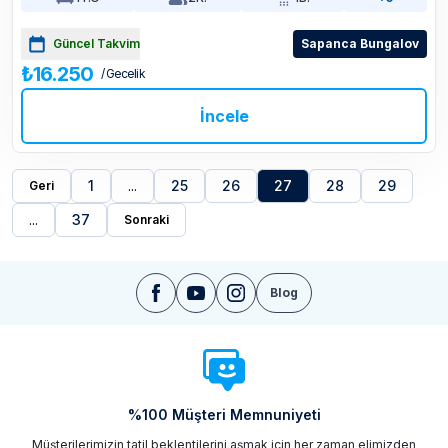
Güncel Takvim
Sapanca Bungalov
₺16.250
/ Gecelik
İncele
1
...
25
26
27
28
29
Geri
...
37
Sonraki
Blog
%100 Müşteri Memnuniyeti
Müşterilerimizin tatil beklentilerini aşmak için her zaman elimizden