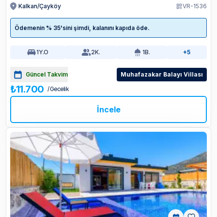
Kalkan/Çayköy
VR-1536
Ödemenin % 35'sini şimdi, kalanını kapıda öde.
1
Y.O
2
K.
1
B.
+5
Güncel Takvim
Muhafazakar Balayı Villası
₺11.700
/ Gecelik
İncele