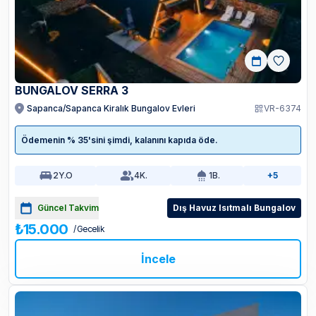
BUNGALOV SERRA 3
Sapanca/Sapanca Kiralık Bungalov Evleri
VR-6374
Ödemenin % 35'sini şimdi, kalanını kapıda öde.
2
Y.O
4
K.
1
B.
+5
Güncel Takvim
Dış Havuz Isıtmalı Bungalov
₺15.000
/ Gecelik
İncele