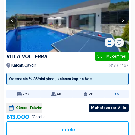
VİLLA VOLTERRA
5.0
-
Mükemmel
Kalkan/Çavdır
VR-1467
Ödemenin % 35'sini şimdi, kalanını kapıda öde.
2
Y.O
4
K.
2
B.
+5
Güncel Takvim
Muhafazakar Villa
₺13.000
/ Gecelik
İncele