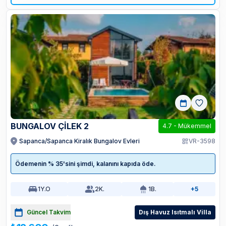
BUNGALOV ÇILEK 2
4.7
-
Mükemmel
Sapanca/Sapanca Kiralık Bungalov Evleri
VR-3598
Ödemenin % 35'sini şimdi, kalanını kapıda öde.
1
Y.O
2
K.
1
B.
+5
Güncel Takvim
Dış Havuz Isıtmalı Villa