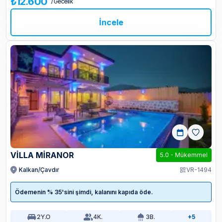
₺12.600
/ Gecelik
İncele
VİLLA MİRANOR
5.0
-
Mükemmel
Kalkan/Çavdır
VR-1494
Ödemenin % 35'sini şimdi, kalanını kapıda öde.
2
Y.O
4
K.
3
B.
+5