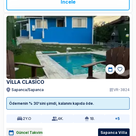
İncele
VİLLA CLASİCO
Sapanca/Sapanca
VR-3824
Ödemenin % 30'sini şimdi, kalanını kapıda öde.
2
Y.O
4
K.
1
B.
+5
Güncel Takvim
Sapanca Villa