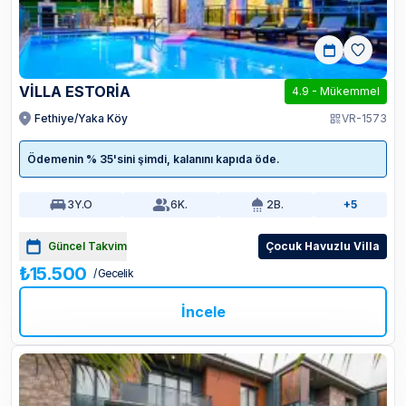
VİLLA ESTORİA
4.9
-
Mükemmel
Fethiye/Yaka Köy
VR-1573
Ödemenin % 35'sini şimdi, kalanını kapıda öde.
3
Y.O
6
K.
2
B.
+5
Güncel Takvim
Çocuk Havuzlu Villa
₺15.500
/ Gecelik
İncele