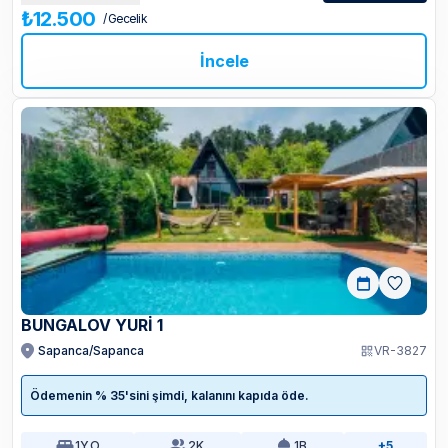
₺12.500
/ Gecelik
İncele
BUNGALOV YURI 1
Sapanca/Sapanca
VR-3827
Ödemenin % 35'sini şimdi, kalanını kapıda öde.
1
Y.O
2
K.
1
B.
+5