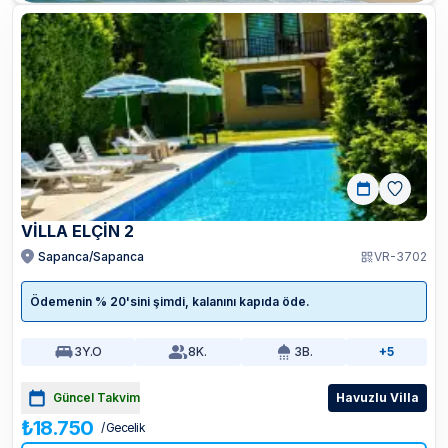
VILLA ELÇIN 2
Sapanca/Sapanca
VR-3702
Ödemenin % 20'sini şimdi, kalanını kapıda öde.
3
Y.O
8
K.
3
B.
+5
Güncel Takvim
Havuzlu Villa
₺18.750
/ Gecelik