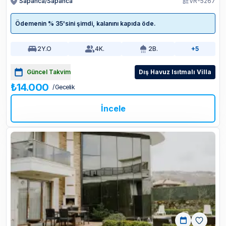
Sapanca/Sapanca
VR-5267
Ödemenin % 35'sini şimdi, kalanını kapıda öde.
2
Y.O
4
K.
2
B.
+5
Güncel Takvim
Dış Havuz Isıtmalı Villa
₺14.000
/ Gecelik
İncele