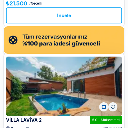
₺21.500
/ Gecelik
İncele
VILLA LAVIVA 2
5.0
-
Mükemmel