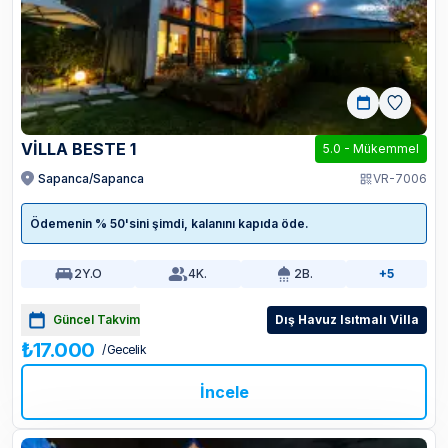
VILLA BESTE 1
5.0
-
Mükemmel
Sapanca/Sapanca
VR-7006
Ödemenin % 50'sini şimdi, kalanını kapıda öde.
2
Y.O
4
K.
2
B.
+5
Güncel Takvim
Dış Havuz Isıtmalı Villa
₺17.000
/ Gecelik
İncele