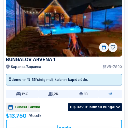
BUNGALOV ARVENA 1
Sapanca/Sapanca
VR-7800
Ödemenin % 35'sini şimdi, kalanını kapıda öde.
1
Y.O
2
K.
1
B.
+5
Güncel Takvim
Dış Havuz Isıtmalı Bungalov
₺13.750
/ Gecelik
İncele