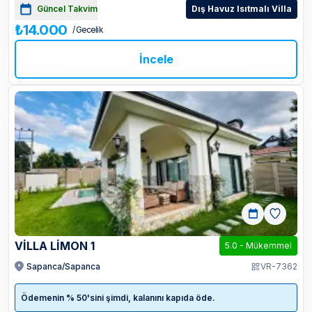
Güncel Takvim
Dış Havuz Isıtmalı Villa
₺14.000
/ Gecelik
İncele
VILLA LIMON 1
5.0
-
Mükemmel
Sapanca/Sapanca
VR-7362
Ödemenin % 50'sini şimdi, kalanını kapıda öde.