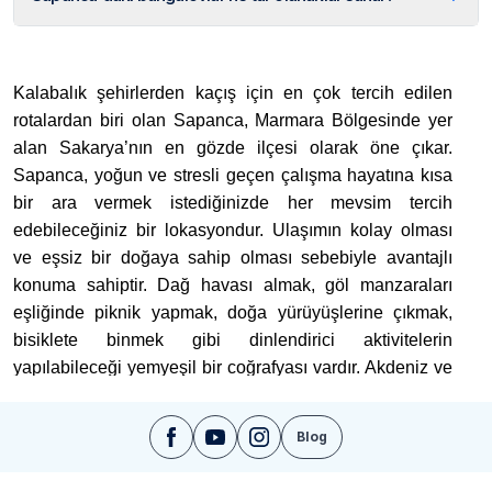
Kalabalık şehirlerden kaçış için en çok tercih edilen
rotalardan biri olan Sapanca, Marmara Bölgesinde yer
alan Sakarya’nın en gözde ilçesi olarak öne çıkar.
Sapanca, yoğun ve stresli geçen çalışma hayatına kısa
bir ara vermek istediğinizde her mevsim tercih
edebileceğiniz bir lokasyondur. Ulaşımın kolay olması
ve eşsiz bir doğaya sahip olması sebebiyle avantajlı
konuma sahiptir. Dağ havası almak, göl manzaraları
eşliğinde piknik yapmak, doğa yürüyüşlerine çıkmak,
bisiklete binmek gibi dinlendirici aktivitelerin
yapılabileceği yemyeşil bir coğrafyası vardır. Akdeniz ve
Karadeniz iklimlerinin geçiş noktası olan Sapanca, kış
aylarında yağışlı, yaz aylarında ise sıcak olur.
Blog
Tatil için özellikle büyük şehirlerden oldukça yoğun ilgi