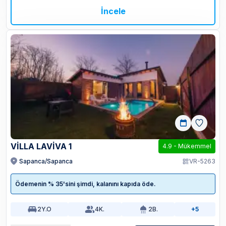
İncele
VILLA LAVIVA 1
4.9
-
Mükemmel
Sapanca/Sapanca
VR-5263
Ödemenin % 35'sini şimdi, kalanını kapıda öde.
2
Y.O
4
K.
2
B.
+5