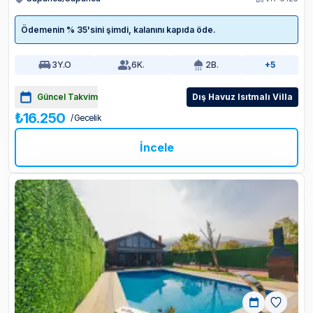
Ödemenin % 35'sini şimdi, kalanını kapıda öde.
3
Y.O
6
K.
2
B.
+5
Güncel Takvim
Dış Havuz Isıtmalı Villa
₺16.250
/ Gecelik
İncele