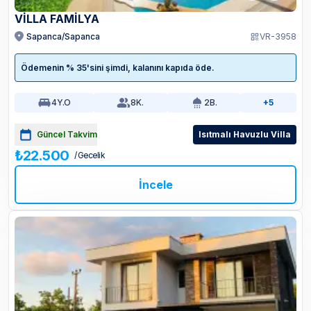
VILLA FAMILYA
Sapanca/Sapanca
VR-3958
Ödemenin % 35'sini şimdi, kalanını kapıda öde.
4
Y.O
8
K.
2
B.
+5
Güncel Takvim
Isıtmalı Havuzlu Villa
₺22.500
/ Gecelik
İncele