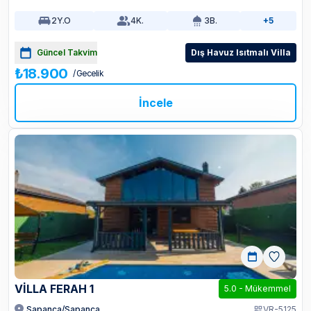
2
Y.O
4
K.
3
B.
+5
Güncel Takvim
Dış Havuz Isıtmalı Villa
₺18.900
/ Gecelik
İncele
VILLA FERAH 1
5.0
-
Mükemmel
Sapanca/Sapanca
VR-5125