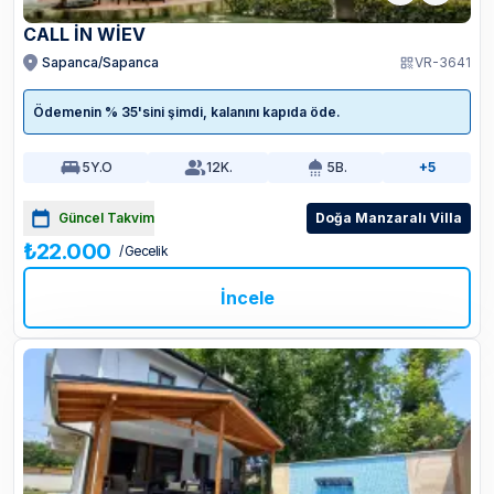
CALL İN WIEV
Sapanca/Sapanca
VR-3641
Ödemenin % 35'sini şimdi, kalanını kapıda öde.
5
Y.O
12
K.
5
B.
+5
Güncel Takvim
Doğa Manzaralı Villa
₺22.000
/ Gecelik
İncele