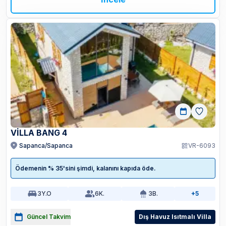
VILLA BANG 4
Sapanca/Sapanca
VR-6093
Ödemenin % 35'sini şimdi, kalanını kapıda öde.
3
Y.O
6
K.
3
B.
+5
Güncel Takvim
Dış Havuz Isıtmalı Villa