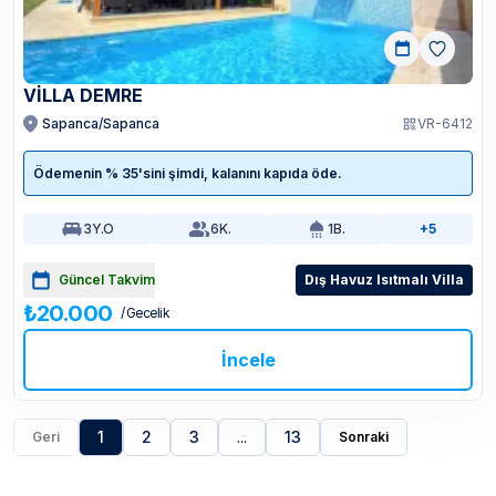
VILLA DEMRE
Sapanca/Sapanca
VR-6412
Ödemenin % 35'sini şimdi, kalanını kapıda öde.
3
Y.O
6
K.
1
B.
+5
Güncel Takvim
Dış Havuz Isıtmalı Villa
₺20.000
/ Gecelik
İncele
1
2
3
...
13
Geri
Sonraki