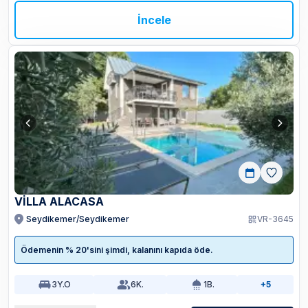
İncele
VİLLA ALACASA
Seydikemer/Seydikemer
VR-3645
Ödemenin % 20'sini şimdi, kalanını kapıda öde.
3
Y.O
6
K.
1
B.
+5