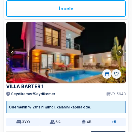
İncele
VİLLA BARTER 1
Seydikemer/Seydikemer
VR-5643
Ödemenin % 20'sini şimdi, kalanını kapıda öde.
3
Y.O
6
K.
4
B.
+5