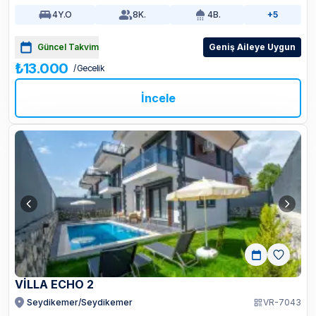
4
Y.O
8
K.
4
B.
+5
Güncel Takvim
Geniş Aileye Uygun
₺13.000
/ Gecelik
İncele
VİLLA ECHO 2
Seydikemer/Seydikemer
VR-7043