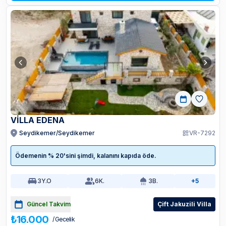
VİLLA EDENA
Seydikemer/Seydikemer
VR-7292
Ödemenin % 20'sini şimdi, kalanını kapıda öde.
3
Y.O
6
K.
3
B.
+5
Güncel Takvim
Çift Jakuzili Villa
₺16.000
/ Gecelik