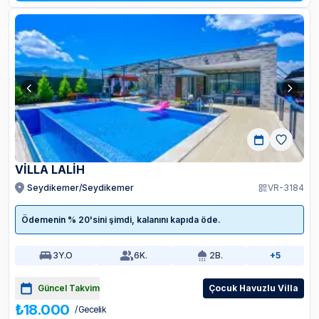
VİLLA LALİH
Seydikemer/Seydikemer
VR-3184
Ödemenin % 20'sini şimdi, kalanını kapıda öde.
3
Y.O
6
K.
2
B.
+5
Güncel Takvim
Çocuk Havuzlu Villa
₺18.000
/ Gecelik