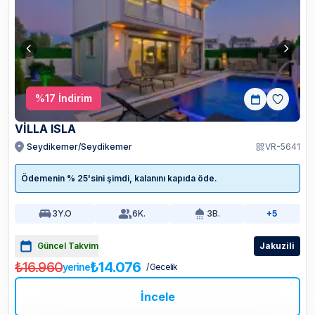
%
17
İndirim
VİLLA ISLA
Seydikemer/Seydikemer
VR-5641
Ödemenin % 25'sini şimdi, kalanını kapıda öde.
3
Y.O
6
K.
3
B.
+5
Güncel Takvim
Jakuzili
₺16.960
₺14.076
yerine
/ Gecelik
İncele