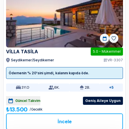
VİLLA TASİLA
5.0
-
Mükemmel
Seydikemer/Seydikemer
VR-3307
Ödemenin % 20'sini şimdi, kalanını kapıda öde.
3
Y.O
6
K.
2
B.
+5
Güncel Takvim
Geniş Aileye Uygun
₺13.500
/ Gecelik
İncele