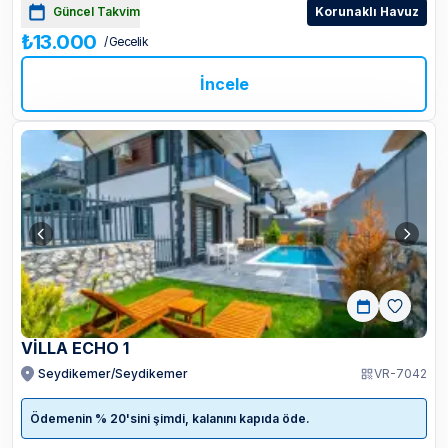
Güncel Takvim
Korunaklı Havuz
₺13.000
/ Gecelik
İncele
VİLLA ECHO 1
Seydikemer/Seydikemer
VR-7042
Ödemenin % 20'sini şimdi, kalanını kapıda öde.