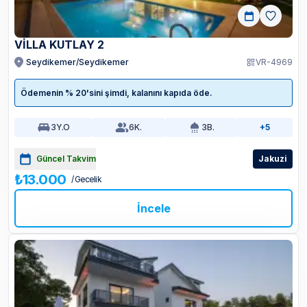
VİLLA KUTLAY 2
Seydikemer/Seydikemer
VR-4969
Ödemenin % 20'sini şimdi, kalanını kapıda öde.
3
Y.O
6
K.
3
B.
+5
Güncel Takvim
Jakuzi
₺13.000
/ Gecelik
İncele