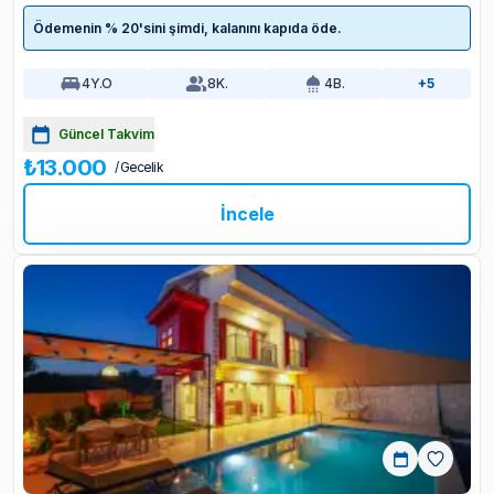
Ödemenin % 20'sini şimdi, kalanını kapıda öde.
4
Y.O
8
K.
4
B.
+5
Güncel Takvim
₺13.000
/ Gecelik
İncele