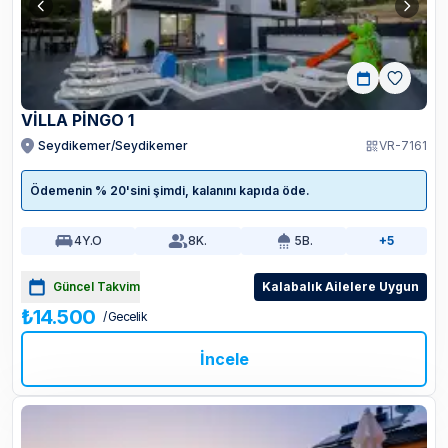
VİLLA PİNGO 1
Seydikemer/Seydikemer
VR-7161
Ödemenin % 20'sini şimdi, kalanını kapıda öde.
4
Y.O
8
K.
5
B.
+5
Güncel Takvim
Kalabalık Ailelere Uygun
₺14.500
/ Gecelik
İncele