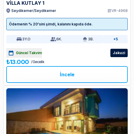
VİLLA KUTLAY 1
Seydikemer/Seydikemer
VR-4968
Ödemenin % 20'sini şimdi, kalanını kapıda öde.
3
Y.O
6
K.
3
B.
+5
Güncel Takvim
Jakuzi
₺13.000
/ Gecelik
İncele