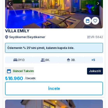
VİLLA EMİLY
Seydikemer/Seydikemer
VR-5642
Ödemenin % 25'sini şimdi, kalanını kapıda öde.
3
Y.O
6
K.
3
B.
+5
Güncel Takvim
Jakuzili
₺16.960
/ Gecelik
İncele