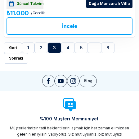
Güncel Takvim
Doğa Manzaralı Villa
₺11.000
/ Gecelik
İncele
1
2
3
4
5
...
8
Geri
Sonraki
Blog
%100 Müşteri Memnuniyeti
Müşterilerimizin tatil beklentilerini aşmak için her zaman elimizden
gelenin en iyisini yapıyoruz. Siz mutluysanız, biz mutluyuz!