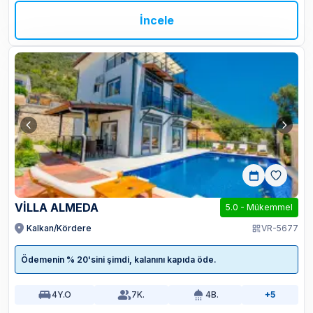
İncele
VİLLA ALMEDA
5.0
-
Mükemmel
Kalkan/Kördere
VR-5677
Ödemenin % 20'sini şimdi, kalanını kapıda öde.
4
Y.O
7
K.
4
B.
+5