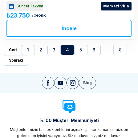
Güncel Takvim
Merkezi Villa
₺23.750
/ Gecelik
İncele
1
2
3
4
5
6
...
8
Geri
Sonraki
Blog
%100 Müşteri Memnuniyeti
Müşterilerimizin tatil beklentilerini aşmak için her zaman elimizden
gelenin en iyisini yapıyoruz. Siz mutluysanız, biz mutluyuz!