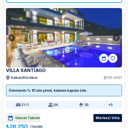
VILLA SANTIAGO
Kalkan/Kördere
VR-6691
Ödemenin % 15'sini şimdi, kalanını kapıda öde.
3
Y.O
6
K.
3
B.
+5
Güncel Takvim
Merkezi Villa
₺26.250
/ Gecelik