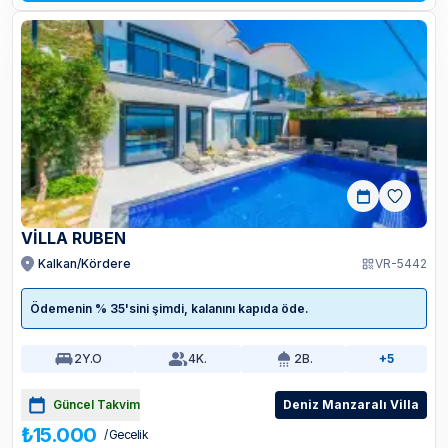
VİLLA RUBEN
Kalkan/Kördere
VR-5442
Ödemenin % 35'sini şimdi, kalanını kapıda öde.
2
Y.O
4
K.
2
B.
+5
Güncel Takvim
Deniz Manzaralı Villa
₺15.000
/ Gecelik