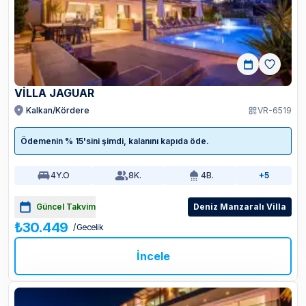
VİLLA JAGUAR
Kalkan/Kördere
VR-6519
Ödemenin % 15'sini şimdi, kalanını kapıda öde.
4
Y.O
8
K.
4
B.
+5
Güncel Takvim
Deniz Manzaralı Villa
₺30.449
/ Gecelik
İncele