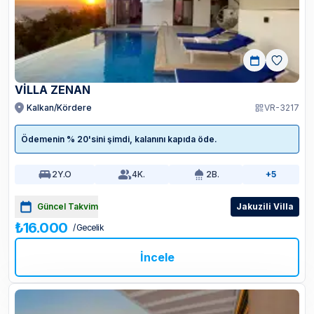
VİLLA ZENAN
Kalkan/Kördere
VR-3217
Ödemenin % 20'sini şimdi, kalanını kapıda öde.
2
Y.O
4
K.
2
B.
+5
Güncel Takvim
Jakuzili Villa
₺16.000
/ Gecelik
İncele