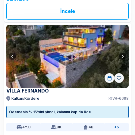
İncele
VILLA FERNANDO
Kalkan/Kördere
VR-6698
Ödemenin % 15'sini şimdi, kalanını kapıda öde.
4
Y.O
8
K.
4
B.
+5