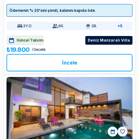
Ödemenin % 20'sini şimdi, kalanını kapıda öde.
3
Y.O
6
K.
3
B.
+5
Güncel Takvim
Deniz Manzaralı Villa
₺19.800
/ Gecelik
İncele