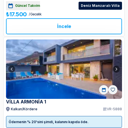
Güncel Takvim
Deniz Manzaralı Villa
₺17.500
/ Gecelik
İncele
VİLLA ARMONİA 1
Kalkan/Kördere
VR-5888
Ödemenin % 20'sini şimdi, kalanını kapıda öde.