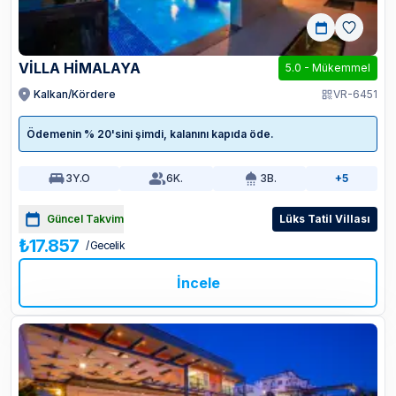
VİLLA HİMALAYA
5.0
-
Mükemmel
Kalkan/Kördere
VR-6451
Ödemenin % 20'sini şimdi, kalanını kapıda öde.
3
Y.O
6
K.
3
B.
+5
Güncel Takvim
Lüks Tatil Villası
₺17.857
/ Gecelik
İncele