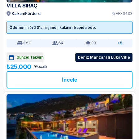
VİLLA SIRAÇ
Kalkan/Kördere
VR-6433
Ödemenin % 20'sini şimdi, kalanını kapıda öde.
3
Y.O
6
K.
3
B.
+5
Güncel Takvim
Deniz Manzaralı Lüks Villa
₺25.000
/ Gecelik
İncele