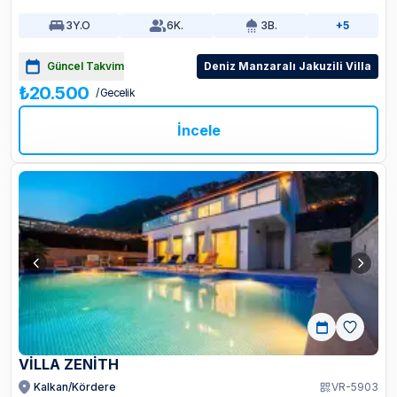
3
Y.O
6
K.
3
B.
+5
Güncel Takvim
Deniz Manzaralı Jakuzili Villa
₺20.500
/ Gecelik
İncele
VİLLA ZENİTH
Kalkan/Kördere
VR-5903