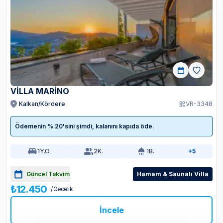
VİLLA MARİNO
Kalkan/Kördere
VR-3348
Ödemenin % 20'sini şimdi, kalanını kapıda öde.
1
Y.O
2
K.
1
B.
+5
Güncel Takvim
Hamam & Saunalı Villa
₺12.450
/ Gecelik
İncele