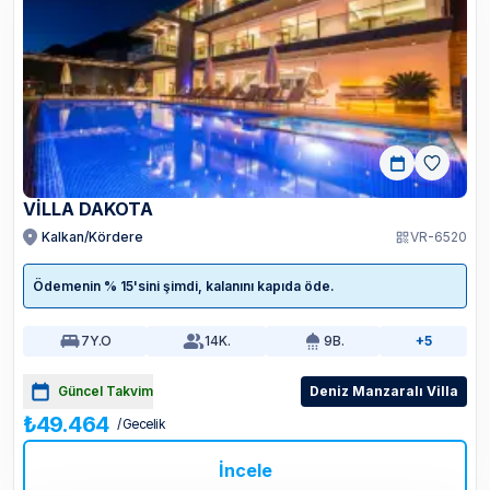
VILLA DAKOTA
Kalkan/Kördere
VR-6520
Ödemenin % 15'sini şimdi, kalanını kapıda öde.
7
Y.O
14
K.
9
B.
+5
Güncel Takvim
Deniz Manzaralı Villa
₺49.464
/ Gecelik
İncele