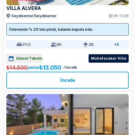
VİLLA ALVERA
Seydikemer/Seydikemer
VR-7328
Ödemenin % 20'sini şimdi, kalanını kapıda öde.
3
Y.O
6
K.
2
B.
+5
Güncel Takvim
Muhafazakar Villa
₺14.500
₺13.050
yerine
/ Gecelik
İncele