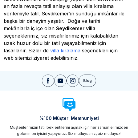
en fazla revaçta tatil anlayışı olan villa kiralama
yöntemiyle tatil, Seydikemer’in sunduğu imkânlar ile
başka bir deneyim yaşatır. Doğa ve tarihi
mekânlarla iç içe olan
Seydikemer villa
seçeneklerimiz, siz misafirlerimiz için kalabalıktan
uzak huzur dolu bir tatil yaşayabilmeniz için
tasarlanır. Sizler de
villa kiralama
seçenekleri için
web sitemizi ziyaret edebilirsiniz.
Seydikemer Villa Kiralama Hakkında
Bilinmesi Gerekenler
Blog
Seydikemer kiralık villa
larımızda yapacağınız tatille
doğayla ve tarihi mekânlarla iç içe olmanın
deneyimini yaşamak oldukça konforludur.
Kalabalıklardan kaçıp sakin ve huzurlu bir tatil
%100 Müşteri Memnuniyeti
istiyorsanız Seydikemer villa kiralama hizmetinden
yararlanabilirsiniz. Bu şekilde sakin ve huzurlu bir
Müşterilerimizin tatil beklentilerini aşmak için her zaman elimizden
gelenin en iyisini yapıyoruz. Siz mutluysanız, biz mutluyuz!
tatili kendinize ve sevdiklerinize hediye edebilirsiniz.