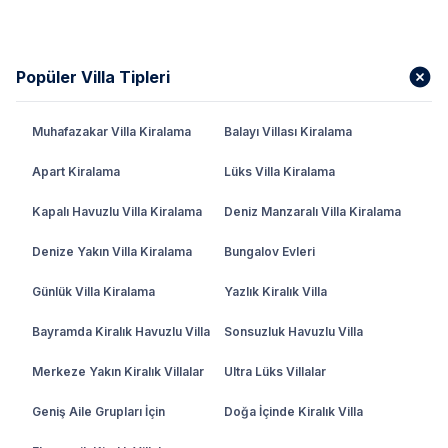
olarak dizayn edilen Seydikemer
kiralık villa
seçenekleri ile tatilin verdiği huzuru ve sakinliği
yaşayabiliriz.
Popüler Villa Tipleri
Seydikemer Villa Kiralama Seçenekleri
Nelerdir?
Muhafazakar Villa Kiralama
Balayı Villası Kiralama
Misafirlerimizin istek ve ihtiyaçlarına göre
Apart Kiralama
Lüks Villa Kiralama
tasarlanmış olan villalarımızla kendinize en uygun
villada tatil yapabilirsiniz. Balayı çiftleri için
Kapalı Havuzlu Villa Kiralama
Deniz Manzaralı Villa Kiralama
hazırlanmış ve korunaklı duvarlara sahip olan
Denize Yakın Villa Kiralama
Bungalov Evleri
villalarımızla güzel bir tatilin keyfini çıkarabilirsiniz.
Muhafazakâr ailelerimiz de yine bu tarz
Günlük Villa Kiralama
Yazlık Kiralık Villa
villalarımızda konaklayıp Seydikemer’in doğal
güzellikleri ve tarihi mekânlarında keyifli vakit
Bayramda Kiralık Havuzlu Villa
Sonsuzluk Havuzlu Villa
geçirebilir.
Merkeze Yakın Kiralık Villalar
Ultra Lüks Villalar
Kalabalık aileleri olan misafirlerimiz için de uygun
Geniş Aile Grupları İçin
Doğa İçinde Kiralık Villa
olacak geniş ve çok odalı villalarımızda tatil yaparak
şehrin gürültüsünden uzak bir tatil yapabilirsiniz.