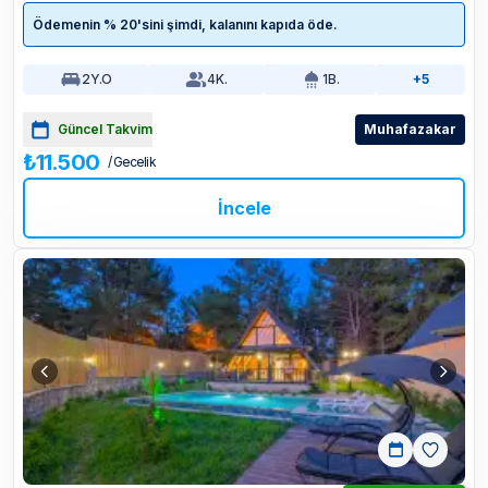
Ödemenin % 20'sini şimdi, kalanını kapıda öde.
2
Y.O
4
K.
1
B.
+5
Güncel Takvim
Muhafazakar
₺11.500
/ Gecelik
İncele