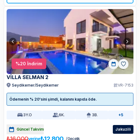
%
20
İndirim
VİLLA SELMAN 2
Seydikemer/Seydikemer
VR-7153
Ödemenin % 20'sini şimdi, kalanını kapıda öde.
3
Y.O
6
K.
3
B.
+5
Güncel Takvim
Jakuzili
₺16.000
₺12.800
yerine
/ Gecelik