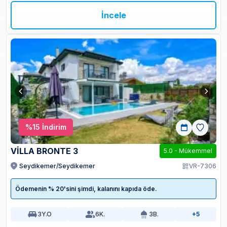
İncele
%
15
İndirim
VİLLA BRONTE 3
5.0
-
Mükemmel
Seydikemer/Seydikemer
VR-7306
Ödemenin % 20'sini şimdi, kalanını kapıda öde.
3
Y.O
6
K.
3
B.
+5