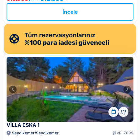
İncele
VİLLA ESKA 1
Seydikemer/Seydikemer
VR-7099