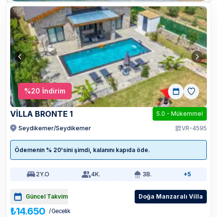
%
20
İndirim
VİLLA BRONTE 1
5.0
-
Mükemmel
Seydikemer/Seydikemer
VR-4595
Ödemenin % 20'sini şimdi, kalanını kapıda öde.
2
Y.O
4
K.
3
B.
+5
Güncel Takvim
Doğa Manzaralı Villa
₺14.650
/ Gecelik