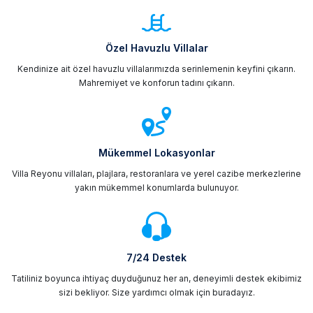
Merkeze yakın olmasından dolayı her istediğinize ve
ihtiyaçlarınıza kolaylıkla ulaşma imkânı olan
Özel Havuzlu Villalar
Seydikemer’de villa tatili yapmak en güzel
Kendinize ait özel havuzlu villalarımızda serinlemenin keyfini çıkarın.
deneyimdir. Bu deneyime ulaşabilmek için web
Mahremiyet ve konforun tadını çıkarın.
sitemize girerek
kiralık villa Seydikemer
ilanlarına
bakabilirsiniz.
Neden Seydikemer Kiralık Villalar Tercih
Edilmelidir?
Mükemmel Lokasyonlar
Villa Reyonu villaları, plajlara, restoranlara ve yerel cazibe merkezlerine
Doğanın ve tarihin güzel bir buluşmasına ev sahipliği
yakın mükemmel konumlarda bulunuyor.
yapan
Seydikemer’de kiralık villa
larda tatil yaparak
sizlere kültürel bir tatil yapma imkânı sunar. Şehir ve
iş hayatının stres ve yorgunluğundan uzaklaşmak
için kalabalığın olmadığı Seydikemer’de misafirlerimiz
7/24 Destek
için birçok avantaj bulunur. Misafirlerimizin her
Tatiliniz boyunca ihtiyaç duyduğunuz her an, deneyimli destek ekibimiz
ihtiyacı düşünülerek tasarlanmış olan villalarımız
sizi bekliyor. Size yardımcı olmak için buradayız.
geniş odalara sahiptir. Kalabalık aileler için özel