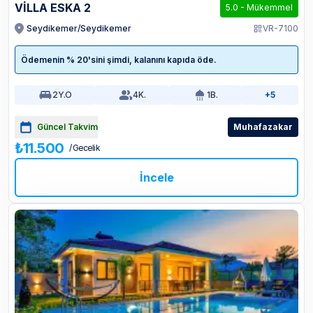
VİLLA ESKA 2
5.0
-
Mükemmel
Seydikemer/Seydikemer
VR-7100
Ödemenin % 20'sini şimdi, kalanını kapıda öde.
2
Y.O
4
K.
1
B.
+5
Güncel Takvim
Muhafazakar
₺11.500
/ Gecelik
İncele