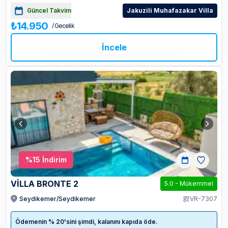
Güncel Takvim
Jakuzili Muhafazakar Villa
₺14.950
/ Gecelik
İncele
%
15
İndirim
VİLLA BRONTE 2
5.0
-
Mükemmel
Seydikemer/Seydikemer
VR-7307
Ödemenin % 20'sini şimdi, kalanını kapıda öde.