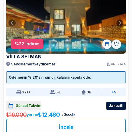
%
22
İndirim
VİLLA SELMAN
Seydikemer/Seydikemer
VR-7144
Ödemenin % 20'sini şimdi, kalanını kapıda öde.
3
Y.O
6
K.
3
B.
+5
Güncel Takvim
Jakuzili
₺16.000
₺12.480
yerine
/ Gecelik
İncele