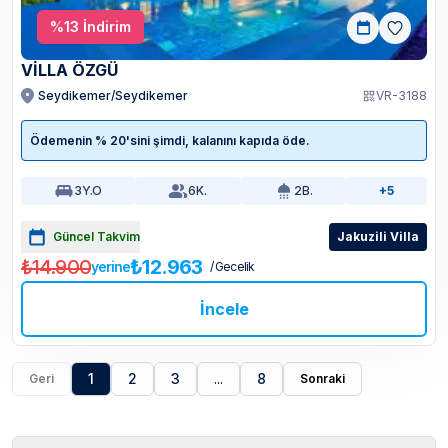
%
13
İndirim
VİLLA ÖZGÜ
Seydikemer/Seydikemer
VR-3188
Ödemenin % 20'sini şimdi, kalanını kapıda öde.
3
Y.O
6
K.
2
B.
+5
Güncel Takvim
Jakuzili Villa
₺14.900
₺12.963
yerine
/ Gecelik
İncele
1
2
3
...
8
Geri
Sonraki