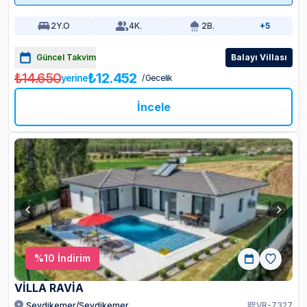
2
Y.O
4
K.
2
B.
+5
Güncel Takvim
Balayı Villası
₺14.650
₺12.452
yerine
/ Gecelik
İncele
%
10
İndirim
VİLLA RAVİA
Seydikemer/Seydikemer
VR-7327