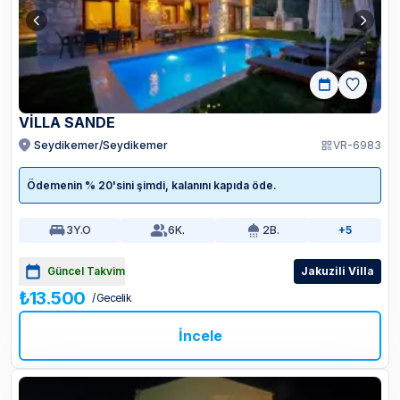
VİLLA SANDE
Seydikemer/Seydikemer
VR-6983
Ödemenin % 20'sini şimdi, kalanını kapıda öde.
3
Y.O
6
K.
2
B.
+5
Güncel Takvim
Jakuzili Villa
₺13.500
/ Gecelik
İncele