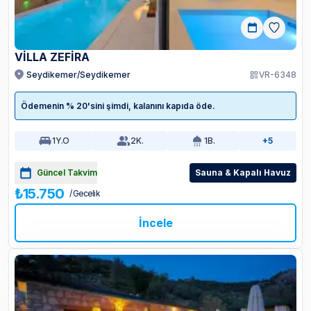
VİLLA ZEFİRA
Seydikemer/Seydikemer
VR-6348
Ödemenin % 20'sini şimdi, kalanını kapıda öde.
1
Y.O
2
K.
1
B.
+5
Güncel Takvim
Sauna & Kapalı Havuz
₺15.750
/ Gecelik
İncele