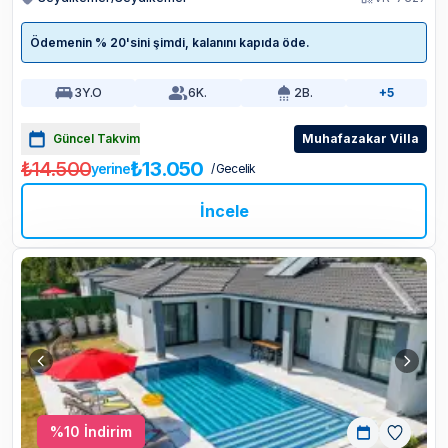
Ödemenin % 20'sini şimdi, kalanını kapıda öde.
3
Y.O
6
K.
2
B.
+5
Güncel Takvim
Muhafazakar Villa
₺14.500
₺13.050
yerine
/ Gecelik
İncele
%
10
İndirim