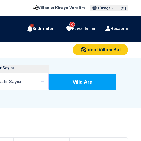
Villanızı Kiraya Verelim
Türkçe
-
TL (₺)
0
Bildirimler
Favorilerim
Hesabım
İdeal Villanı Bul
r Sayısı
safir Sayısı
Villa Ara