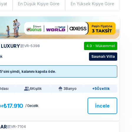
iyat
En Düşük Kişiye Göre
En Yüksek Kişiye Göre
A LUXURY
VR-5398
4.9
-
Mükemmel
ık
Saunalı Villa
sini şimdi, kalanını kapıda öde.
Odası
6
Kişilik
3
Banyo
+5
Özellik
₺17.910
İncele
ne
/ Gecelik
HAR
VR-7104