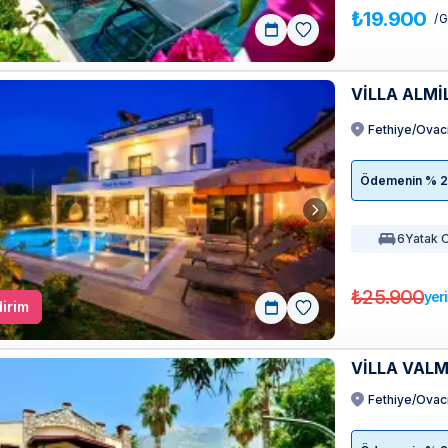
₺19.900
/ 
VİLLA ALMİ
Fethiye/Ovac
Ödemenin % 20'
6
Yatak 
₺25.900
yer
irim
VİLLA VAL
Fethiye/Ovac