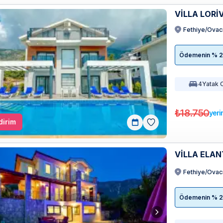
VİLLA LORİ
Fethiye/Ovac
Ödemenin % 20'
4
Yatak 
₺18.750
yeri
dirim
VİLLA ELA
Fethiye/Ovac
Ödemenin % 20'