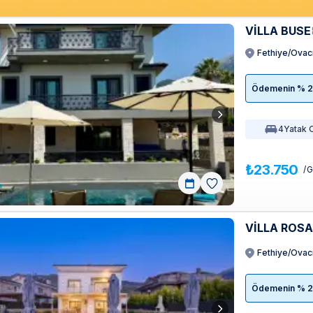
VİLLA BUSE
Fethiye/Ovac
Ödemenin % 20'
4
Yatak 
₺23.750
/ 
VİLLA ROS
Fethiye/Ovac
Ödemenin % 20'