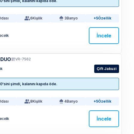
sini şimdi, kalanını kapıda öde.
Odası
6
Kişilik
3
Banyo
+5
Özellik
İncele
ecelik
 DUO
VR-7562
ık
Çift Jakuzi
sini şimdi, kalanını kapıda öde.
Odası
8
Kişilik
4
Banyo
+5
Özellik
İncele
Gecelik