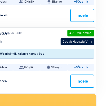
Odası
10
Kişilik
3
Banyo
+5
Özellik
İncele
Gecelik
ESSA
VR-5681
4.7
-
Mükemmel
ık
Çocuk Havuzlu Villa
sini şimdi, kalanını kapıda öde.
Odası
8
Kişilik
3
Banyo
+5
Özellik
İncele
Gecelik