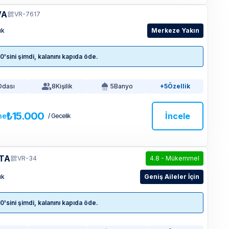
VA
VR-7617
ık
Merkeze Yakın
sini şimdi, kalanını kapıda öde.
Odası
8
Kişilik
5
Banyo
+5
Özellik
₺15.000
İncele
ne
/ Gecelik
NTA
VR-34
4.8
-
Mükemmel
ık
Geniş Aileler İçin
sini şimdi, kalanını kapıda öde.