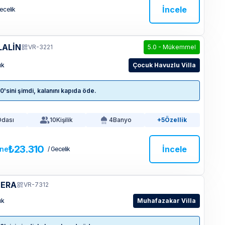
İncele
Gecelik
LALİN
VR-3221
5.0
-
Mükemmel
ık
Çocuk Havuzlu Villa
sini şimdi, kalanını kapıda öde.
Odası
10
Kişilik
4
Banyo
+5
Özellik
₺23.310
İncele
ine
/ Gecelik
MERA
VR-7312
ık
Muhafazakar Villa