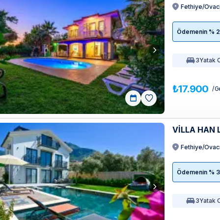
Fethiye/Ovac
Ödemenin % 20'
3
Yatak 
₺17.900
/ G
VİLLA HAN
Fethiye/Ovac
Ödemenin % 35'
3
Yatak 