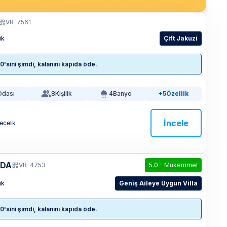
VR-7561
ık
Çift Jakuzi
sini şimdi, kalanını kapıda öde.
Odası
8
Kişilik
4
Banyo
+5
Özellik
İncele
Gecelik
ADA
VR-4753
5.0
-
Mükemmel
ık
Geniş Aileye Uygun Villa
sini şimdi, kalanını kapıda öde.