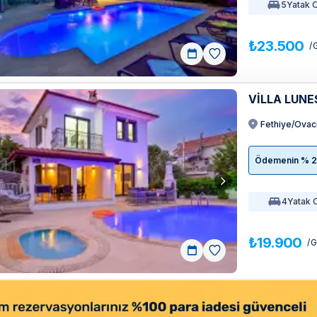
5
Yatak 
₺23.500
/ 
VİLLA LUN
Fethiye/Ovac
Ödemenin % 20'
4
Yatak 
₺19.900
/ 