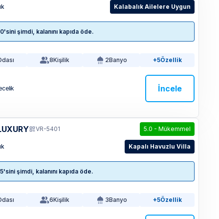
ık
Kalabalık Ailelere Uygun
sini şimdi, kalanını kapıda öde.
Odası
8
Kişilik
2
Banyo
+5
Özellik
İncele
ecelik
 LUXURY
VR-5401
5.0
-
Mükemmel
ık
Kapalı Havuzlu Villa
sini şimdi, kalanını kapıda öde.
Odası
6
Kişilik
3
Banyo
+5
Özellik