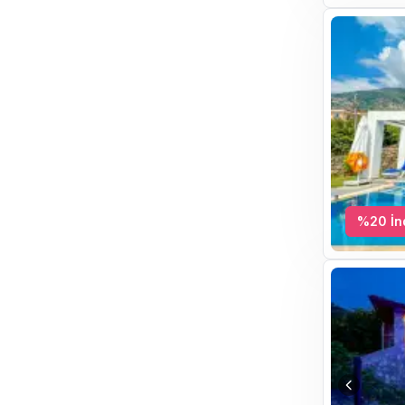
%
20
İn