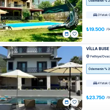
Ödemenin % 20'
3
Yatak 
₺19.500
/ G
VİLLA BUSE
Fethiye/Ovac
Ödemenin % 20'
4
Yatak 
₺23.750
/ 