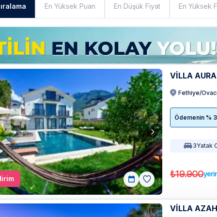
Sıralama
En Yüksek Puan
En Düşük Fiyat
En Yüksek F
VİLLA AUR
Fethiye/Ovac
Ödemenin % 35'
3
Yatak 
₺19.900
yeri
irim
VİLLA AZA