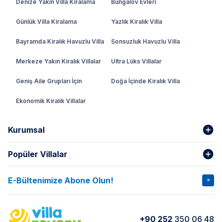
Denize Yakın Villa Kiralama
Bungalov Evleri
Günlük Villa Kiralama
Yazlık Kiralık Villa
Bayramda Kiralık Havuzlu Villa
Sonsuzluk Havuzlu Villa
Merkeze Yakın Kiralık Villalar
Ultra Lüks Villalar
Geniş Aile Grupları İçin
Doğa İçinde Kiralık Villa
Ekonomik Kiralık Villalar
Kurumsal
Popüler Villalar
Hakkımızda
Gizlilik Şartları
İptal Şartları
Banka Hesapları
E-Bültenimize Abone Olun!
VİLLA SALKIM
VİLLA SLAY 1
Kurumsal
Blog
VİLLA GOLD ROSE
VİLLA SARNIÇ
Yorumlar
Nasıl Kiralarım
+90 252
350 06 48
VİLLA OLENNA 1
VİLLA MERT