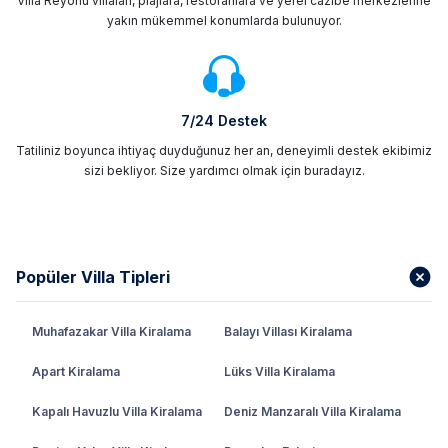
Villa Reyonu villaları, plajlara, restoranlara ve yerel cazibe merkezlerine
yakın mükemmel konumlarda bulunuyor.
7/24 Destek
Tatiliniz boyunca ihtiyaç duyduğunuz her an, deneyimli destek ekibimiz
sizi bekliyor. Size yardımcı olmak için buradayız.
Popüler Villa Tipleri
Muhafazakar Villa Kiralama
Balayı Villası Kiralama
Apart Kiralama
Lüks Villa Kiralama
Kapalı Havuzlu Villa Kiralama
Deniz Manzaralı Villa Kiralama