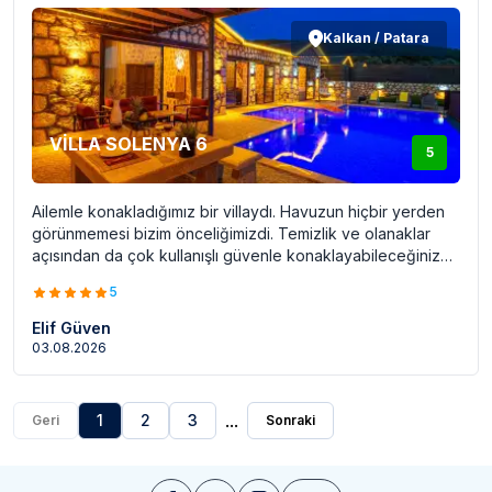
Kalkan / Patara
VİLLA SOLENYA 6
5
Ailemle konakladığımız bir villaydı. Havuzun hiçbir yerden
görünmemesi bizim önceliğimizdi. Temizlik ve olanaklar
açısından da çok kullanışlı güvenle konaklayabileceğiniz
bir villa. Patara plajına 5-10 dk mesafede rahatlıkla denize
5
gidebileceğiniz ama aynı zamanda yüksek bir bölgede
bulunduğundan kısmen daha serin bir konuma sahip.
Elif Güven
Sudenur hanım bizimle konaklamadan 3 gün önce iletişim
03.08.2026
kurdu ve sonrasında da çok güzel ağırladı. Genel olarak
çok güzel bir tatildi her şey için teşekkürler :)
...
1
2
3
Geri
Sonraki