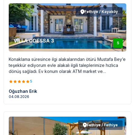
Fethiye / Kayaköy
VİLLA ODESSA 3
5
Konaklama süresince ilgi alakalarından ötürü Mustafa Bey’e
teşekkür ediyorum evle alakalı ilgili taleplerimize hızlıca
dönüş sağladı. Ev konum olarak ATM market ve
restoranlara oldukça yakın konumda bahçesi havuzu
5
korunaklı ziyaret etmeyi düşünen misafirlere burada
konaklamayı tavsiye ediyorum
Oğuzhan Erik
04.08.2026
Fethiye / Fethiye