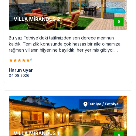
VİLLA MİRANDUS 2
5
Bu yaz Fethiye’deki tatilimizden son derece memnun
kaldık. Temizlik konusunda çok hassas bir aile olmamıza
rağmen villanın hijyenine bayıldık, her yer mis gibiydi.
Havuzunun ebatları ve dışarıdan hiçbir şekilde
5
görünmemesi, gözlerden uzak tatil isteyenler için büyük bir
avantaj. Ev sahibi Muharrem Bey de her süreçte çok ilgili
Harun uyar
ve yardımseverdi özellikle tekrar tekrar kendisine teşekkür
04.08.2026
ederiz.(Nasip olursa)Kesinlikle seneye tercih edeceğimiz
bir yer.
Fethiye / Fethiye
VİLLA MİRANDUS 1
5