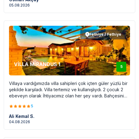
05.08.2026
Fethiye / Fethiye
VİLLA MİRANDUS 1
5
Villaya vardığımızda villa sahipleri çok içten güler yüzlü bir
şekilde karşıladı. Villa tertemiz ve kullanışlıydı. 2 çocuk 2
ebeveyn olarak İhtiyacımız olan her şey vardı. Bahçesini
ve havuzunu çok beğendik. Havuzun 1.40 derinliğinde
5
olması ve korunaklı yapılması bizim için avantajdı .Havuz
görevli tarafından hergün temizlenip kontrol edildi.Villanın
Ali Kemal S.
mimarisi güzeldi. Oldukça sessiz bir yerde ve dinlenmek
04.08.2026
için harika. Her şeyden memnun kaldık. Fethiyeye yolumuz
düşerse yine burayı tercih ederim