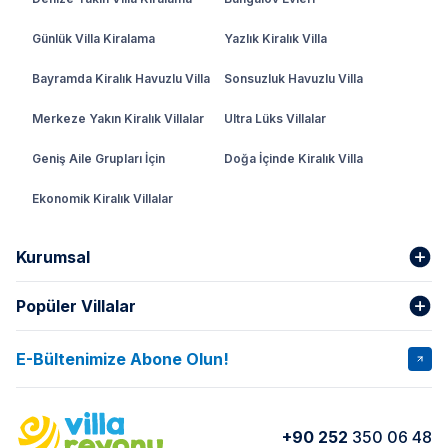
Günlük Villa Kiralama
Yazlık Kiralık Villa
Bayramda Kiralık Havuzlu Villa
Sonsuzluk Havuzlu Villa
Merkeze Yakın Kiralık Villalar
Ultra Lüks Villalar
Geniş Aile Grupları İçin
Doğa İçinde Kiralık Villa
Ekonomik Kiralık Villalar
Kurumsal
Popüler Villalar
Hakkımızda
Gizlilik Şartları
İptal Şartları
Banka Hesapları
E-Bültenimize Abone Olun!
VİLLA SALKIM
VİLLA SLAY 1
Kurumsal
Blog
VİLLA GOLD ROSE
VİLLA SARNIÇ
Yorumlar
Nasıl Kiralarım
+90 252
350 06 48
VİLLA OLENNA 1
VİLLA MERT