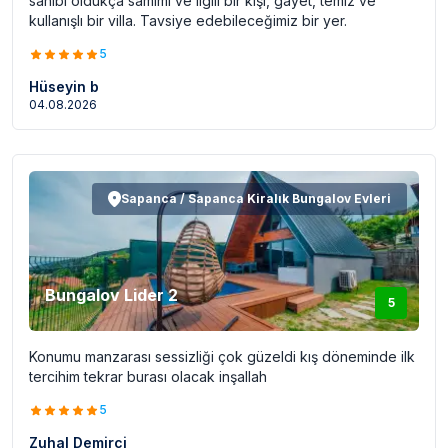
sahibi oldukça samimi ve ilgili bir kişi, gayet, temiz ve
kullanışlı bir villa. Tavsiye edebileceğimiz bir yer.
5
Hüseyin b
04.08.2026
Sapanca / Sapanca Kiralık Bungalov Evleri
Bungalov Lider 2
5
Konumu manzarası sessizliği çok güzeldi kış döneminde ilk
tercihim tekrar burası olacak inşallah
5
Zuhal Demirci