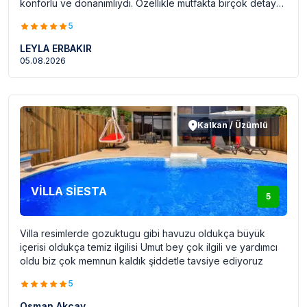
konforlu ve donanımlıydı. Özellikle mutfakta birçok detay
düşünülerek dizayn edilmişti. Yine havuza ve bahçeye de
5
önceden haber verilerek gerekli bakımlar günlük olarak
yapıldı. Eşimle birlikte havuzundan çok keyif aldık. Yine
LEYLA ERBAKIR
villanın bulunduğu bölgenin sessiz ve sakin olması bizim
05.08.2026
için ayrıca güzeldi. Tekrar gelmek isteriz. Teşekkürler Villa
Reyonu
Kalkan / Üzümlü
VİLLA SİESTA
5
Villa resimlerde gozuktugu gibi havuzu oldukça büyük
içerisi oldukça temiz ilgilisi Umut bey çok ilgili ve yardımcı
oldu biz çok memnun kaldık şiddetle tavsiye ediyoruz
5
Osman Akçay