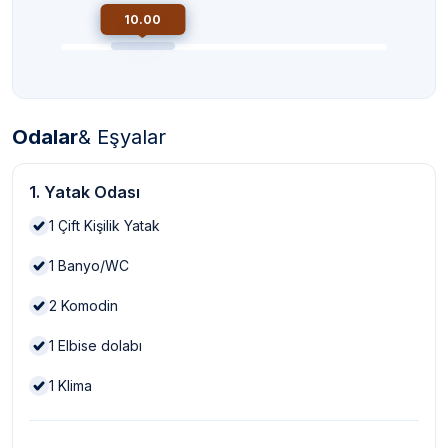
10.00
Odalar
& Eşyalar
1. Yatak Odası
1
Çift Kişilik Yatak
1
Banyo/WC
2
Komodin
1
Elbise dolabı
1
Klima