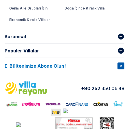
Geniş Aile Grupları İçin
Doğa İçinde Kiralık Villa
Ekonomik Kiralık Villalar
Kurumsal
Popüler Villalar
Hakkımızda
Gizlilik Şartları
İptal Şartları
Banka Hesapları
E-Bültenimize Abone Olun!
VİLLA SALKIM
VİLLA SLAY 1
Kurumsal
Blog
VİLLA GOLD ROSE
VİLLA SARNIÇ
Yorumlar
Nasıl Kiralarım
+90 252
350 06 48
VİLLA OLENNA 1
VİLLA MERT
İletişim
Kiralama Sözleşmesi
VİLLA VERDANİA
VİLLA BELLA
Belgelerimiz
VİLLA MİRAVA
VILLA ADRIMA 1
VİLLA TİAMO
VİLLA ZEYTİN DALI