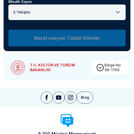
Misafir Sayısı
2 Yetişkin
Rezervasyon Talebi Gönder
T.C. KÜLTÜR VE TURİZM
Belge No
BAKANLIĞI
48-1766
Blog
%100 Müşteri Memnuniyeti