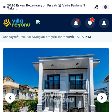
2026 Erken Rezervasyon Fırsatı 🏖️ Vade Farksız 3
Taksit
0
Anasayfa
/
Kiralık Villa
/
Muğla
/
Fethiye
/
Hisarönü
/
VİLLA SALKIM