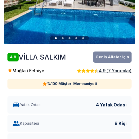
VİLLA SALKIM
4.9
Geniş Aileler İçin
Muğla / Fethiye
4.9
(
7
Yorumlar
)
%100 Müşteri Memnuniyeti
4 Yatak Odası
Yatak Odası
8 Kişi
Kapasitesi