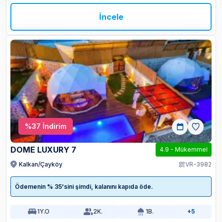
İncele
%
37
İndirim
DOME LUXURY 7
4.9
-
Mükemmel
Kalkan/Çayköy
VR-3982
Ödemenin % 35'sini şimdi, kalanını kapıda öde.
1
Y.O
2
K.
1
B.
+5