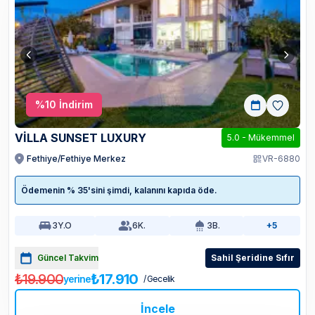
%
10
İndirim
VİLLA SUNSET LUXURY
5.0
-
Mükemmel
Fethiye/Fethiye Merkez
VR-6880
Ödemenin % 35'sini şimdi, kalanını kapıda öde.
3
Y.O
6
K.
3
B.
+5
Güncel Takvim
Sahil Şeridine Sıfır
₺19.900
₺17.910
yerine
/ Gecelik
İncele