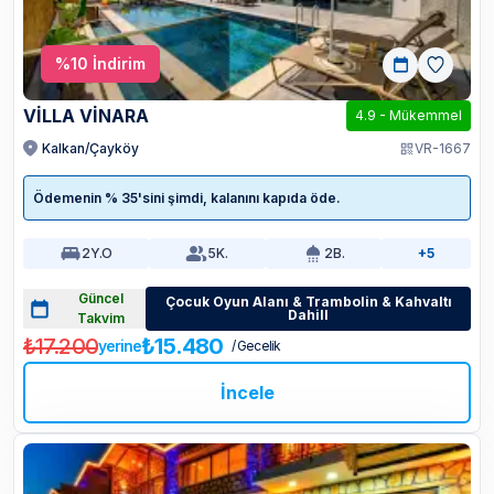
%
10
İndirim
VİLLA VİNARA
4.9
-
Mükemmel
Kalkan/Çayköy
VR-1667
Ödemenin % 35'sini şimdi, kalanını kapıda öde.
2
Y.O
5
K.
2
B.
+5
Güncel
Çocuk Oyun Alanı & Trambolin & Kahvaltı
Dahill
Takvim
₺17.200
₺15.480
yerine
/ Gecelik
İncele