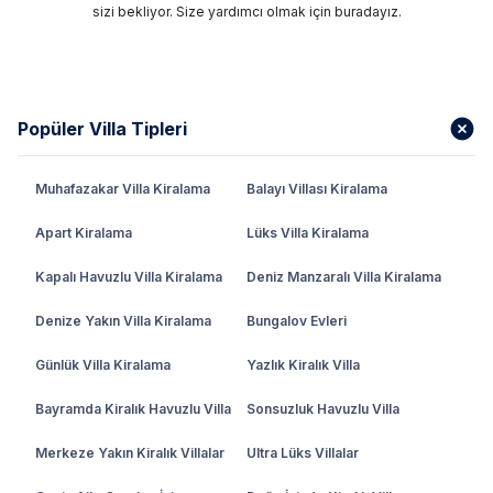
sizi bekliyor. Size yardımcı olmak için buradayız.
getirir. İster birkaç günlük kısa bir tatil olsun
isterseniz de uzun süreli bir yaz tatili planlıyor olun,
villa konaklaması her türlü beklentiyi fazlasıyla
karşılar. Özellikle de çocuklu ailelere güvenli bir
Popüler Villa Tipleri
ortam sunması, arkadaş grupları için geniş yaşam
alanlarına sahip olması yanında çiftler için
mahremiyet sağlaması da bu tarz bir konaklama
Muhafazakar Villa Kiralama
Balayı Villası Kiralama
modelinin öne çıkan avantajları arasındadır.
Apart Kiralama
Lüks Villa Kiralama
Tüm bu süreçte doğru platformdan rezervasyon
Kapalı Havuzlu Villa Kiralama
Deniz Manzaralı Villa Kiralama
yapmak da villanın seçilmesi kadar önemlidir. Güncel
bilgilerin yer aldığı, şeffaf rezervasyon süreçlerine
Denize Yakın Villa Kiralama
Bungalov Evleri
sahip ve müşteri memnuniyetine önem veren
platformlarla çalışmak olası sorunların da önüne
Günlük Villa Kiralama
Yazlık Kiralık Villa
geçecektir. Villa Reyonu olarak doğrulanmış villa
Bayramda Kiralık Havuzlu Villa
Sonsuzluk Havuzlu Villa
kiralık portföyümüz, şeffaf fiyat politikamız ve
deneyimli ekibimizle her bir aşamada en iyi hizmetleri
Merkeze Yakın Kiralık Villalar
Ultra Lüks Villalar
almanızı sağlıyoruz.