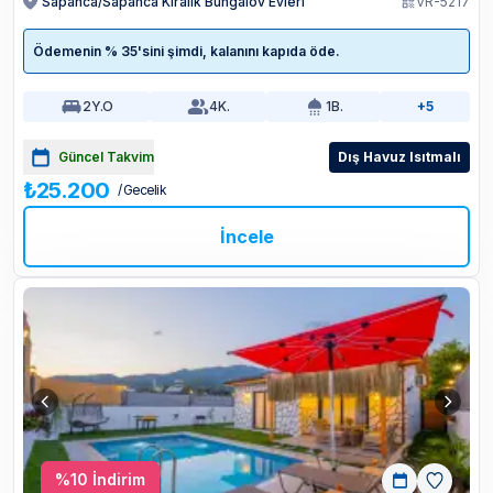
Sapanca/Sapanca Kiralık Bungalov Evleri
VR-5217
Ödemenin % 35'sini şimdi, kalanını kapıda öde.
2
Y.O
4
K.
1
B.
+5
Güncel Takvim
Dış Havuz Isıtmalı
₺25.200
/ Gecelik
İncele
%
10
İndirim