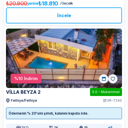
₺20.900
₺18.810
yerine
/ Gecelik
İncele
%
10
İndirim
VİLLA BEYZA 2
5.0
-
Mükemmel
Fethiye/Fethiye
VR-7240
Ödemenin % 20'sini şimdi, kalanını kapıda öde.
1
Y.O
2
K.
1
B.
+5