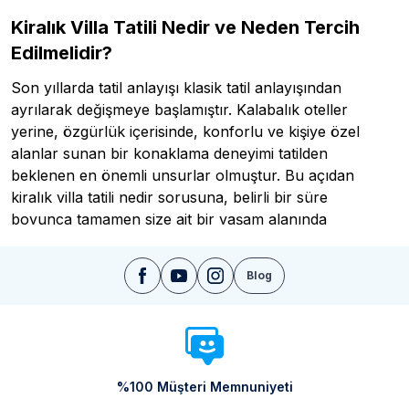
Kiralık Villa Tatili Nedir ve Neden Tercih
Edilmelidir?
Son yıllarda tatil anlayışı klasik tatil anlayışından
ayrılarak değişmeye başlamıştır. Kalabalık oteller
yerine, özgürlük içerisinde, konforlu ve kişiye özel
alanlar sunan bir konaklama deneyimi tatilden
beklenen en önemli unsurlar olmuştur. Bu açıdan
kiralık villa tatili nedir sorusuna, belirli bir süre
boyunca tamamen size ait bir yaşam alanında
konaklamanızı sağlayan, tatilinizi kendi planınıza
göre şekillendirebildiğiniz bir konaklama modelidir
Blog
şeklinde cevap verebiliriz. Otelde kaldığınızda otelin
yemek saatlerine uymanız gerekirken ortak alanları
tanımadığınız kişilerle paylaşırsınız. Havuza giriş
çıkış saatleri vardır ve kalabalık havuzlarda
dilediğiniz şekilde zaman geçiremezsiniz.
%100 Müşteri Memnuniyeti
Ancak villa tatilinde sabah kahvaltınızı dilediğiniz