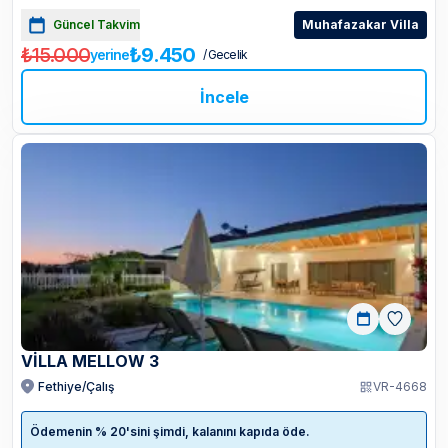
Güncel Takvim
Muhafazakar Villa
₺15.000
₺9.450
yerine
/ Gecelik
İncele
VİLLA MELLOW 3
Fethiye/Çalış
VR-4668
Ödemenin % 20'sini şimdi, kalanını kapıda öde.