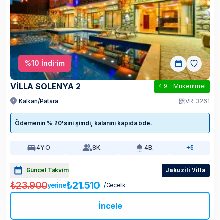
%
10
İndirim
VİLLA SOLENYA 2
4.9
-
Mükemmel
Kalkan/Patara
VR-3261
Ödemenin % 20'sini şimdi, kalanını kapıda öde.
4
Y.O
8
K.
4
B.
+5
Güncel Takvim
Jakuzili Villa
₺23.900
₺21.510
yerine
/ Gecelik
İncele