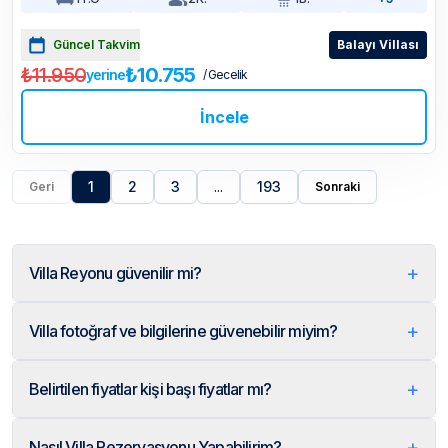
Güncel Takvim
Balayı Villası
₺11.950
₺10.755
yerine
/ Gecelik
İncele
1
2
3
...
193
Geri
Sonraki
+
Villa Reyonu güvenilir mi?
+
Villa fotoğraf ve bilgilerine güvenebilir miyim?
+
Belirtilen fiyatlar kişi başı fiyatlar mı?
+
Nasıl Villa Rezervasyonu Yapabilirim?