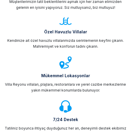
Müşterilerimizin tatil beklentilerini aşmak için her zaman elimizden
saatte yapabilir, gün boyunca yalnızca size ait
gelenin en iyisini yapıyoruz. Siz mutluysanız, biz mutluyuz!
yaşam alanının keyfini çıkarabilir ve tatilinizi
herhangi bir programa bağlı kalmadan
sürdürebilirsiniz. Balayı çiftlerinden kalabalık ailelere,
Özel Havuzlu Villalar
arkadaş gruplarından kısa süreli tatil isteyen herkes
Kendinize ait özel havuzlu villalarımızda serinlemenin keyfini çıkarın.
için villa tatili, klasik otel konaklamasına göre çok
Mahremiyet ve konforun tadını çıkarın.
daha kişisel bir deneyim sunması açısından
avantajlıdır. Villa Reyonu olarak Türkiye'nin en özel
bölgelerinde yer alan kiralik yazlık villa
seçeneklerimizi güvenilir rezervasyon altyapımızla
Mükemmel Lokasyonlar
sunuyoruz.
Güvenilir villa kiralama
hizmetlerimiz
sayesinde hayal ettiğiniz tatili kolayca
Villa Reyonu villaları, plajlara, restoranlara ve yerel cazibe merkezlerine
yakın mükemmel konumlarda bulunuyor.
planlayabilirsiniz.
Villa tatilinin tercih edilme nedenlerinin başında
sunduğu özgürlük yatmaktadır. Ortak kullanım
alanlarının yoğunluğu, belirli yemek saatleri ya da
7/24 Destek
kalabalık ortamlar yerine tamamen size ait bir yaşam
Tatiliniz boyunca ihtiyaç duyduğunuz her an, deneyimli destek ekibimiz
alanında konaklamak tatilinizi çok daha keyifli hale