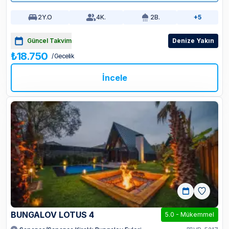
2
Y.O
4
K.
2
B.
+5
Güncel Takvim
Denize Yakın
₺18.750
/ Gecelik
İncele
BUNGALOV LOTUS 4
5.0
-
Mükemmel