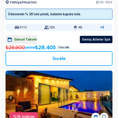
Fethiye/Hisarönü
VR-1564
Ödemenin % 35'sini şimdi, kalanını kapıda öde.
5
Y.O
12
K.
4
B.
+5
Güncel Takvim
Geniş Aileler İçin
₺29.900
₺28.405
yerine
/ Gecelik
İncele
%
15
İndirim