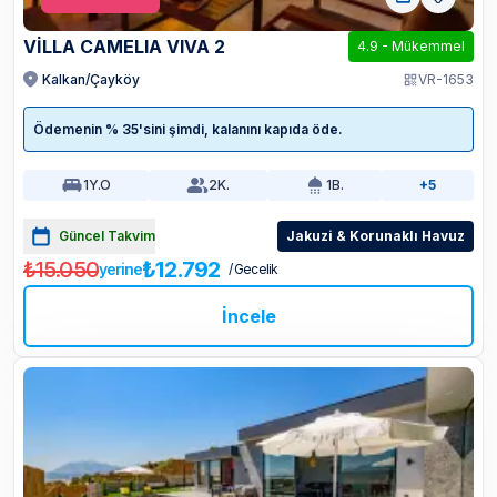
VİLLA CAMELIA VIVA 2
4.9
-
Mükemmel
Kalkan/Çayköy
VR-1653
Ödemenin % 35'sini şimdi, kalanını kapıda öde.
1
Y.O
2
K.
1
B.
+5
Güncel Takvim
Jakuzi & Korunaklı Havuz
₺15.050
₺12.792
yerine
/ Gecelik
İncele