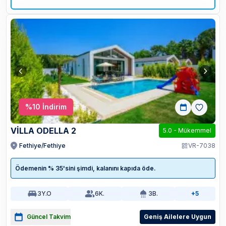
%
10
İndirim
VİLLA ODELLA 2
5.0
-
Mükemmel
Fethiye/Fethiye
VR-7038
Ödemenin % 35'sini şimdi, kalanını kapıda öde.
3
Y.O
6
K.
3
B.
+5
Güncel Takvim
Geniş Ailelere Uygun