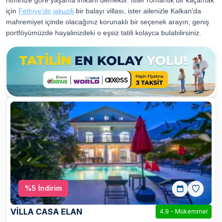
ritminize göre yaşama imkanı demektir. İster romantik bir kaçamak
için
Fethiye'de
jakuzili
bir balayı villası, ister ailenizle Kalkan'da
mahremiyet içinde olacağınız korunaklı bir seçenek arayın; geniş
portföyümüzde hayalinizdeki o eşsiz tatili kolayca bulabilirsiniz.
%
5
İndirim
VİLLA CASA ELAN
4.9
-
Mükemmel