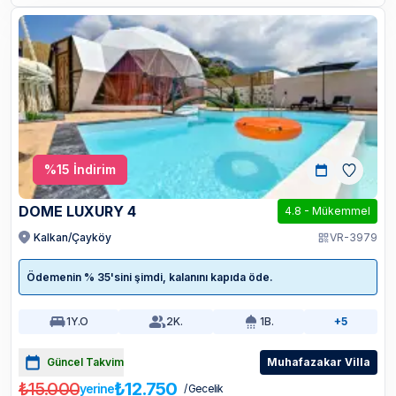
%
15
İndirim
DOME LUXURY 4
4.8
-
Mükemmel
Kalkan/Çayköy
VR-3979
Ödemenin % 35'sini şimdi, kalanını kapıda öde.
1
Y.O
2
K.
1
B.
+5
Güncel Takvim
Muhafazakar Villa
₺15.000
₺12.750
yerine
/ Gecelik