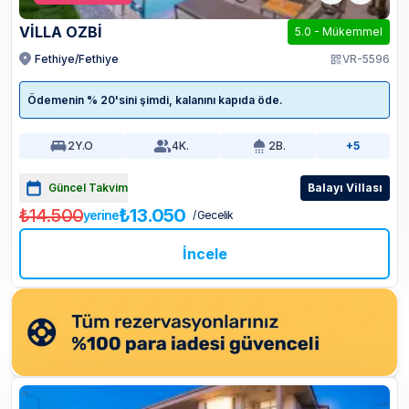
VİLLA OZBİ
5.0
-
Mükemmel
Fethiye/Fethiye
VR-5596
Ödemenin % 20'sini şimdi, kalanını kapıda öde.
2
Y.O
4
K.
2
B.
+5
Güncel Takvim
Balayı Villası
₺14.500
₺13.050
yerine
/ Gecelik
İncele