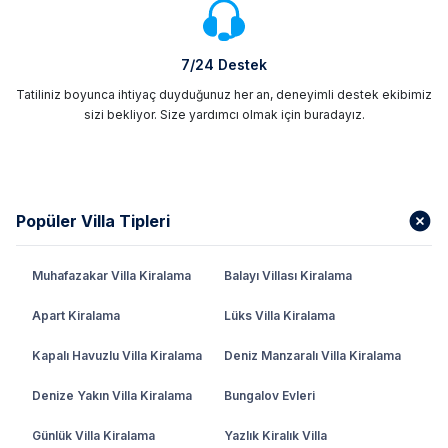
Villa Tatili
Doğa ile baş başa kalacağınız doğa manzaralı villa
7/24 Destek
kiralama ile her açıdan eşsiz bir tatil yapabilirsiniz. Her
Tatiliniz boyunca ihtiyaç duyduğunuz her an, deneyimli destek ekibimiz
kesimden insanın ihtiyaçlarına yönelik tasarlanan
sizi bekliyor. Size yardımcı olmak için buradayız.
konforlu villalarda, doğanın sunduğu harika manzaralar
eşliğinde keyifli bir tatili ailenizle ve sevdiklerinizle
doyasıya yaşayabilirsiniz. Ruhunuzu ve bedeninizi
dinlendirecek birbirinden nezih dağ manzaralı villa
Popüler Villa Tipleri
kiralama opsiyonları ile huzur dolu bir tatil sizi bekliyor.
Doğa ile bir bütün oluşturan villalarda kalabalık
şehirlerin gürültüsünden ve stresinden çok uzakta
Muhafazakar Villa Kiralama
Balayı Villası Kiralama
kendinizi dinleyebilirsiniz. Ailenizle birlikte birbirinize
Apart Kiralama
Lüks Villa Kiralama
vakit ayırarak tüm yıl boyunca yaşadığınız yorgunluğunu
üstünüzden atabilirsiniz. Modern ve lüks villalarda huzur
Kapalı Havuzlu Villa Kiralama
Deniz Manzaralı Villa Kiralama
içinde özel havuzunuzda dilediğiniz kadar yüzebilir,
bahçe alanında barbekü partisi yapabilirsiniz.
Denize Yakın Villa Kiralama
Bungalov Evleri
Doğa Manzaralı Villa Kiralama: Huzurlu
Günlük Villa Kiralama
Yazlık Kiralık Villa