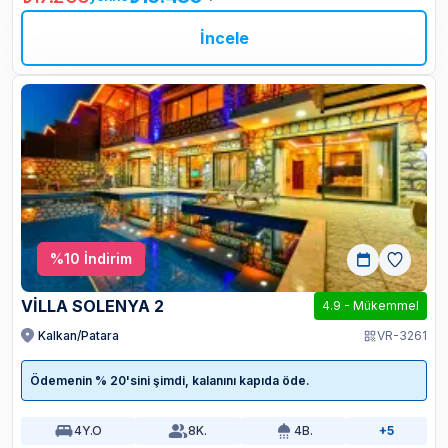
İncele
%
10
İndirim
VİLLA SOLENYA 2
4.9
-
Mükemmel
Kalkan/Patara
VR-3261
Ödemenin % 20'sini şimdi, kalanını kapıda öde.
4
Y.O
8
K.
4
B.
+5