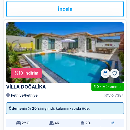
İncele
%
10
İndirim
VİLLA DOĞALİKA
5.0
-
Mükemmel
Fethiye/Fethiye
VR-7384
Ödemenin % 20'sini şimdi, kalanını kapıda öde.
2
Y.O
4
K.
2
B.
+5