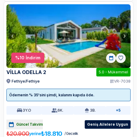
%
10
İndirim
VİLLA ODELLA 2
5.0
-
Mükemmel
Fethiye/Fethiye
VR-7038
Ödemenin % 35'sini şimdi, kalanını kapıda öde.
3
Y.O
6
K.
3
B.
+5
Güncel Takvim
Geniş Ailelere Uygun
₺20.900
₺18.810
yerine
/ Gecelik