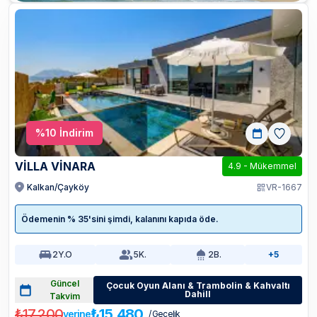
%
10
İndirim
VİLLA VİNARA
4.9
-
Mükemmel
Kalkan/Çayköy
VR-1667
Ödemenin % 35'sini şimdi, kalanını kapıda öde.
2
Y.O
5
K.
2
B.
+5
Güncel
Çocuk Oyun Alanı & Trambolin & Kahvaltı
Dahill
Takvim
₺17.200
₺15.480
yerine
/ Gecelik