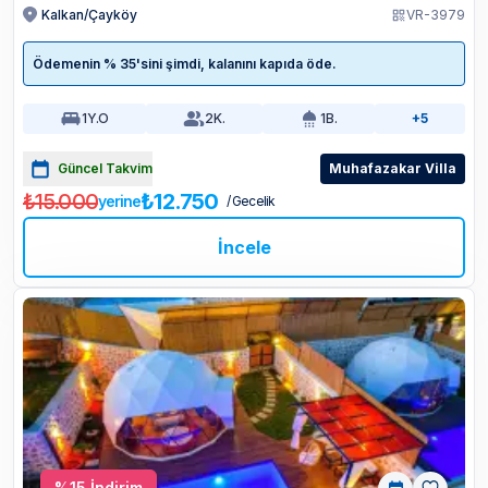
Kalkan/Çayköy
VR-3979
Ödemenin % 35'sini şimdi, kalanını kapıda öde.
1
Y.O
2
K.
1
B.
+5
Güncel Takvim
Muhafazakar Villa
₺15.000
₺12.750
yerine
/ Gecelik
İncele
%
15
İndirim