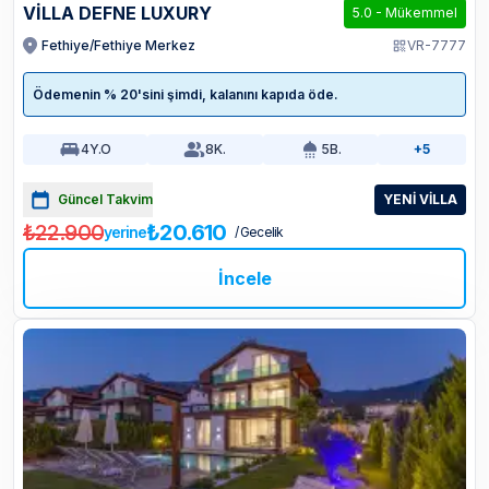
VİLLA DEFNE LUXURY
5.0
-
Mükemmel
Fethiye/Fethiye Merkez
VR-7777
Ödemenin % 20'sini şimdi, kalanını kapıda öde.
4
Y.O
8
K.
5
B.
+5
Güncel Takvim
YENİ VİLLA
₺22.900
₺20.610
yerine
/ Gecelik
İncele