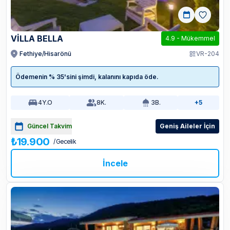
VİLLA BELLA
4.9
-
Mükemmel
Fethiye/Hisarönü
VR-204
Ödemenin % 35'sini şimdi, kalanını kapıda öde.
4
Y.O
8
K.
3
B.
+5
Güncel Takvim
Geniş Aileler İçin
₺19.900
/ Gecelik
İncele