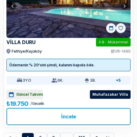
VİLLA DURU
4.8
-
Mükemmel
Fethiye/Kayaköy
VR-1490
Ödemenin % 20'sini şimdi, kalanını kapıda öde.
3
Y.O
6
K.
3
B.
+5
Güncel Takvim
Muhafazakar Villa
₺19.750
/ Gecelik
İncele