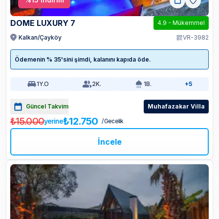
DOME LUXURY 7
4.9
-
Mükemmel
Kalkan/Çayköy
VR-3982
Ödemenin % 35'sini şimdi, kalanını kapıda öde.
1
Y.O
2
K.
1
B.
+5
Güncel Takvim
Muhafazakar Villa
₺15.000
₺12.750
yerine
/ Gecelik
İncele