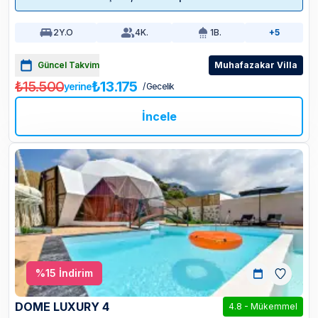
2
Y.O
4
K.
1
B.
+5
Güncel Takvim
Muhafazakar Villa
₺15.500
₺13.175
yerine
/ Gecelik
İncele
%
15
İndirim
DOME LUXURY 4
4.8
-
Mükemmel