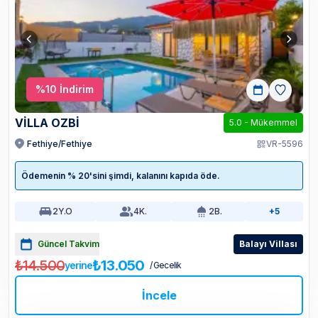
%
10
İndirim
VİLLA OZBİ
5.0
-
Mükemmel
Fethiye/Fethiye
VR-5596
Ödemenin % 20'sini şimdi, kalanını kapıda öde.
2
Y.O
4
K.
2
B.
+5
Güncel Takvim
Balayı Villası
₺14.500
₺13.050
yerine
/ Gecelik
İncele