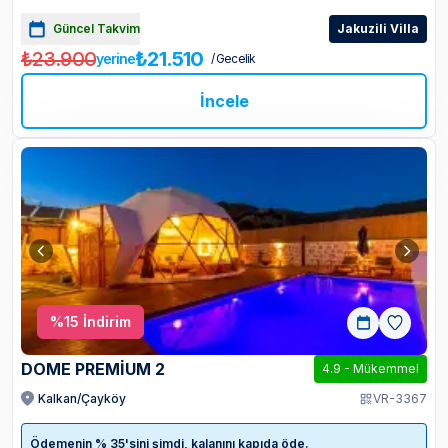
Güncel Takvim
Jakuzili Villa
₺23.900
₺21.510
yerine
/ Gecelik
İncele
%
15
İndirim
DOME PREMİUM 2
4.9
-
Mükemmel
Kalkan/Çayköy
VR-3367
Ödemenin % 35'sini şimdi, kalanını kapıda öde.