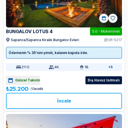
BUNGALOV LOTUS 4
5.0
-
Mükemmel
Sapanca/Sapanca Kiralık Bungalov Evleri
VR-5217
Ödemenin % 35'sini şimdi, kalanını kapıda öde.
2
Y.O
4
K.
1
B.
+5
Güncel Takvim
Dış Havuz Isıtmalı
₺25.200
/ Gecelik
İncele