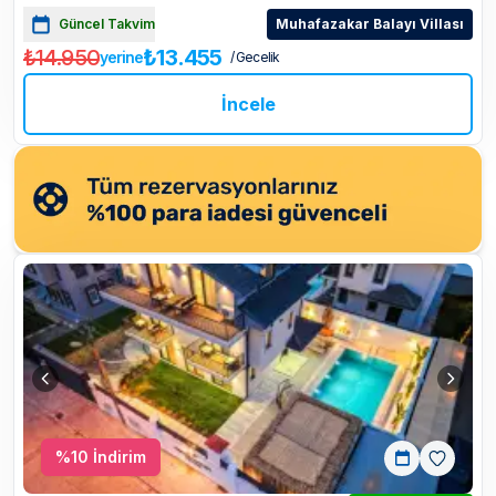
Güncel Takvim
Muhafazakar Balayı Villası
₺14.950
₺13.455
yerine
/ Gecelik
İncele
%
10
İndirim