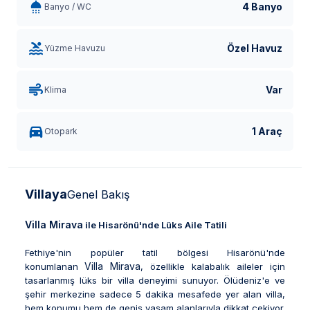
4 Banyo
Banyo / WC
Özel Havuz
Yüzme Havuzu
Var
Klima
1 Araç
Otopark
Villaya
Genel Bakış
Villa Mirava
ile Hisarönü'nde Lüks Aile Tatili
Fethiye'nin popüler tatil bölgesi Hisarönü'nde
Villa Mirava
konumlanan
, özellikle kalabalık aileler için
tasarlanmış lüks bir villa deneyimi sunuyor. Ölüdeniz'e ve
şehir merkezine sadece 5 dakika mesafede yer alan villa,
hem konumu hem de geniş yaşam alanlarıyla dikkat çekiyor.