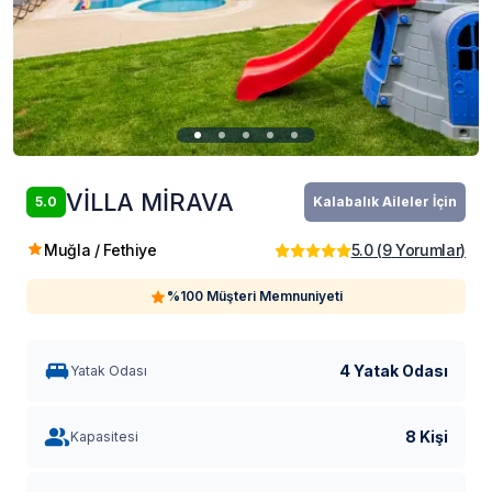
VİLLA MİRAVA
5.0
Kalabalık Aileler İçin
Muğla / Fethiye
5.0
(
9
Yorumlar
)
%100 Müşteri Memnuniyeti
4 Yatak Odası
Yatak Odası
8 Kişi
Kapasitesi