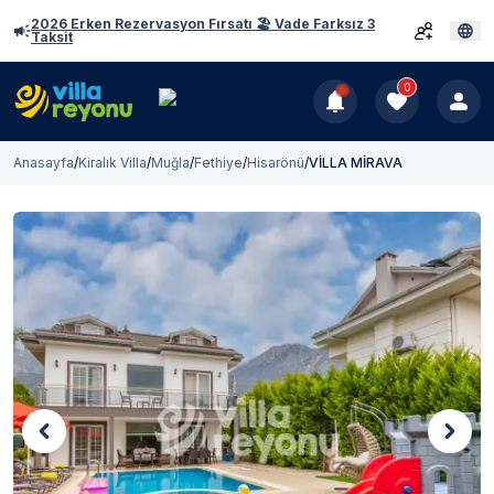
2026 Erken Rezervasyon Fırsatı 🏖️ Vade Farksız 3
Taksit
0
Anasayfa
/
Kiralık Villa
/
Muğla
/
Fethiye
/
Hisarönü
/
VİLLA MİRAVA