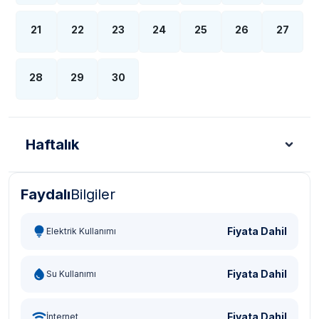
21
22
23
24
25
26
27
28
29
30
Haftalık
Faydalı
Bilgiler
Türk Lirası - TL
Dolar - USD
Sterlin - GBP
Eur
Fiyata Dahil
Elektrik Kullanımı
Fiyata Dahil
Su Kullanımı
Fiyata Dahil
İnternet