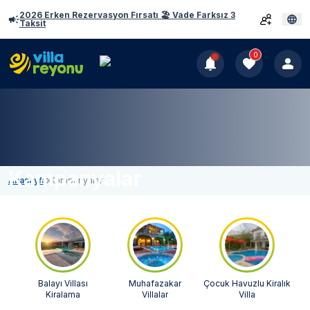
2026 Erken Rezervasyon Fırsatı 🏖️ Vade Farksız 3
Taksit
0
Kampanyalar
Anasayfa
Kampanyalar
Balayı Villası
Muhafazakar
Çocuk Havuzlu Kiralık
Sapa
Kiralama
Villalar
Villa