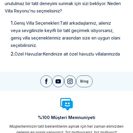
unutulmaz bir tatil deneyimi sunmak için sizi bekliyor. Neden
Villa Reyonu'nu seçmelisiniz?
1.
Geniş Villa Seçenekleri:
Tatil arkadaşlarınız, aileniz
veya sevgilinizle keyifli bir tatil geçirmek istiyorsanız,
geniş villa seçeneklerimiz arasından size en uygun olanı
seçebilirsiniz.
2.
Özel Havuzlar:
Kendinize ait özel havuzlu villalarımızda
serinlemek ve güneşlenmek için rahat bir alan
bulacaksınız.
3.
Temizlik ve Güvenlik:
Misafirlerimizin sağlığı ve
Blog
güvenliği bizim için önceliklidir. Villalarımız düzenli olarak
temizlenir ve hijyen standartlarına uyar.
4.
7/24 Destek:
Tatiliniz boyunca ihtiyaç duyduğunuz her
an, 7/24 destek ekibimiz size yardımcı olacak.
%100 Müşteri Memnuniyeti
Villa Reyonu ile hayalinizdeki tatil sadece bir adım
Müşterilerimizin tatil beklentilerini aşmak için her zaman elimizden
uzağınızda. İster deniz kenarında romantik bir kaçamak
gelenin en iyisini yapıyoruz. Siz mutluysanız, biz mutluyuz!