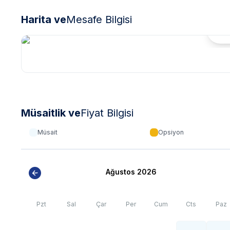
*
Sapanca bölgesinde özellikle yaz aylarında yoğun nüf
elektrik ve su kesintileri yaşanabilmektedir.
Harita ve
Mesafe Bilgisi
Hari
Müsaitlik ve
Fiyat Bilgisi
Müsait
Opsiyon
Ağustos 2026
Pzt
Sal
Çar
Per
Cum
Cts
Paz