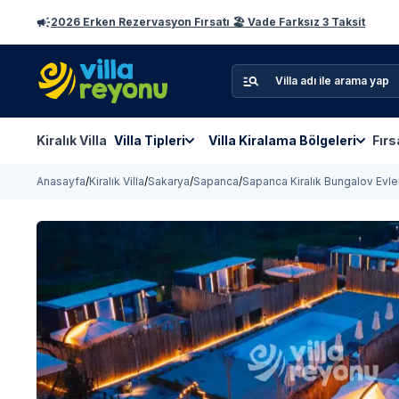
2026 Erken Rezervasyon Fırsatı 🏖️ Vade Farksız 3 Taksit
Kiralık Villa
Villa Tipleri
Villa Kiralama Bölgeleri
Fırs
Anasayfa
/
Kiralık Villa
/
Sakarya
/
Sapanca
/
Sapanca Kiralık Bungalov Evle