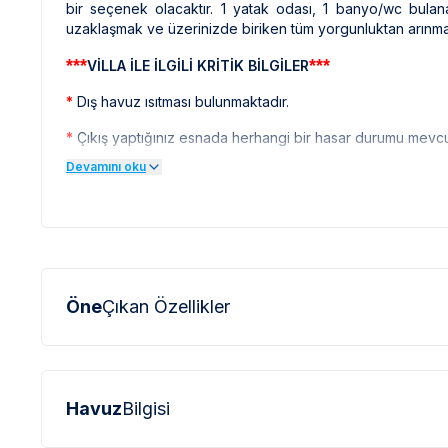
bir seçenek olacaktır. 1 yatak odası, 1 banyo/wc bulan
uzaklaşmak ve üzerinizde biriken tüm yorgunluktan arınmak
***
***
VİLLA İLE İLGİLİ KRİTİK BİLGİLER
*
Dış havuz ısıtması bulunmaktadır.
*
Çıkış yaptığınız esnada herhangi bir hasar durumu mevcut 
Devamını oku
*
Sapanca bölgesindeki villalarımızda çalışma şekli ve kişi
fiyat belirtilmemektedir. Rezervasyon için bizlerle iletişime 
*
Doğa içerisinde bulunan tüm villalarımızda düzenli olar
sinek vb. bulunma ihtimali bulunmaktadır.
*
Bu evin resimleri sitemizde yer alan diğer evlerin resim
Öne
Çıkan Özellikler
profesyonel fotoğraf makinaları ile çekilmektedir. Bu ne
olarak görülebilmektedir.
***
***
BÖLGE İLE İLGİLİ KRİTİK BİLGİLER
*
Sapanca çevresinde bulunan villarımızın bir kısmı, bölg
Havuz
Bilgisi
ulaşmak için yokuş yukarı çıkılması gerekmektedir. Bazı vill