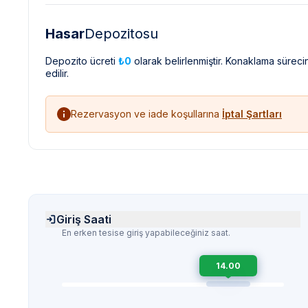
Hasar
Depozitosu
Depozito ücreti
₺0
olarak belirlenmiştir. Konaklama sürec
edilir.
Rezervasyon ve iade koşullarına
İptal Şartları
Giriş Saati
En erken tesise giriş yapabileceğiniz saat.
14.00