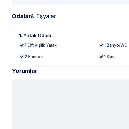
Odalar
& Eşyalar
1. Yatak Odası
1
Çift Kişilik Yatak
1
Banyo/WC
2
Komodin
1
Klima
Yorumlar