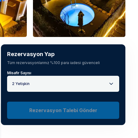
Tüm fotoğrafları gör
(
13
)
Rezervasyon Yap
Tüm rezervasyonlarınız %100 para iadesi güvenceli
Misafir Sayısı
2 Yetişkin
Rezervasyon Talebi Gönder