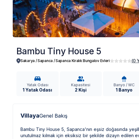
Bambu Tiny House 5
(
0
Sakarya / Sapanca
/
Sapanca Kiralık Bungalov Evleri
Yatak Odası
Kapasitesi
Banyo / WC
1 Yatak Odası
2 Kişi
1 Banyo
Villaya
Genel Bakış
Bambu Tiny House 5, Sapanca'nın eşsiz doğasında yeşillikle
unutulmaz kılmak için eksiksiz bir şekilde dizayn edilen evi