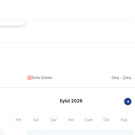
us artışı sebebiyle; bölge genelinde nadiren de olsa internet,
tada Göster
Dolu Günler
Giriş - Çıkış
Eylül 2026
Pzt
Sal
Çar
Per
Cum
Cts
Paz