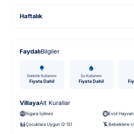
Haftalık
Türk Lirası - TL
Dolar - USD
Sterlin - GBP
Faydalı
Bilgiler
Elektrik Kullanımı
Su Kullanımı
Fiyata Dahil
Fiyata Dahil
Fi
Villaya
Ait Kurallar
Sigara İçilmez
Evcil Hayva
Çocuklara Uygun (2-12)
Bebeklere U