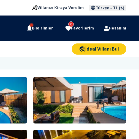
Villanızı Kiraya Verelim
Türkçe
-
TL (₺)
0
Bildirimler
Favorilerim
Hesabım
İdeal Villanı Bul