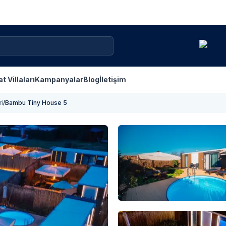
at Villaları
Kampanyalar
Blog
İletişim
ri
/
Bambu Tiny House 5