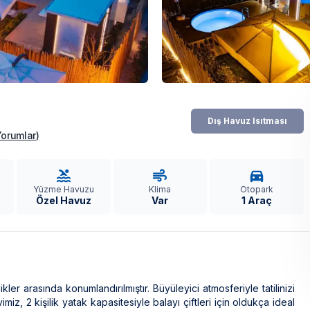
Dış Havuz Isıtması
Yorumlar
)
Yüzme Havuzu
Klima
Otopark
Özel Havuz
Var
1 Araç
r arasında konumlandırılmıştır. Büyüleyici atmosferiyle tatilinizi
miz, 2 kişilik yatak kapasitesiyle balayı çiftleri için oldukça ideal