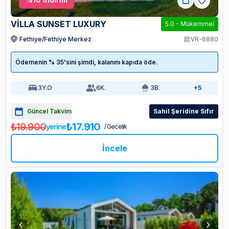
VİLLA SUNSET LUXURY
5.0
-
Mükemmel
Fethiye/Fethiye Merkez
VR-6880
Ödemenin % 35'sini şimdi, kalanını kapıda öde.
3
Y.O
6
K.
3
B.
+5
Güncel Takvim
Sahil Şeridine Sıfır
₺19.900
₺17.910
yerine
/ Gecelik
İncele