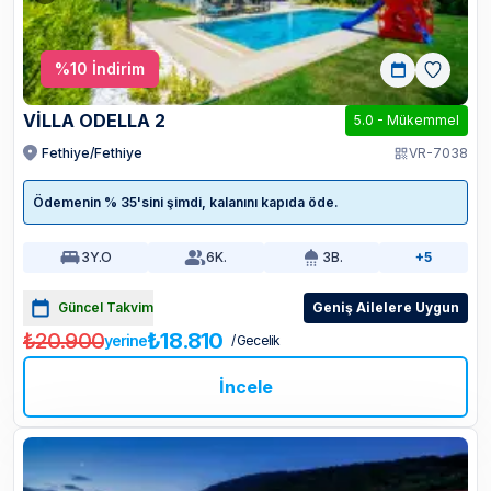
%
10
İndirim
VİLLA ODELLA 2
5.0
-
Mükemmel
Fethiye/Fethiye
VR-7038
Ödemenin % 35'sini şimdi, kalanını kapıda öde.
3
Y.O
6
K.
3
B.
+5
Güncel Takvim
Geniş Ailelere Uygun
₺20.900
₺18.810
yerine
/ Gecelik
İncele