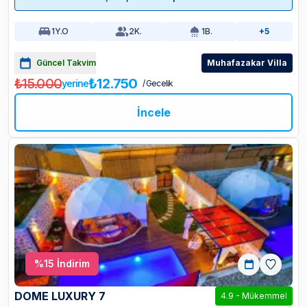
1
Y.O
2
K.
1
B.
+5
Güncel Takvim
Muhafazakar Villa
₺15.000
₺12.750
yerine
/ Gecelik
İncele
%
15
İndirim
DOME LUXURY 7
4.9
-
Mükemmel