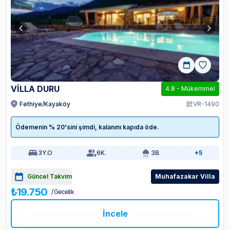
VİLLA DURU
4.8
-
Mükemmel
Fethiye/Kayaköy
VR-1490
Ödemenin % 20'sini şimdi, kalanını kapıda öde.
3
Y.O
6
K.
3
B.
+5
Güncel Takvim
Muhafazakar Villa
₺19.750
/ Gecelik
İncele