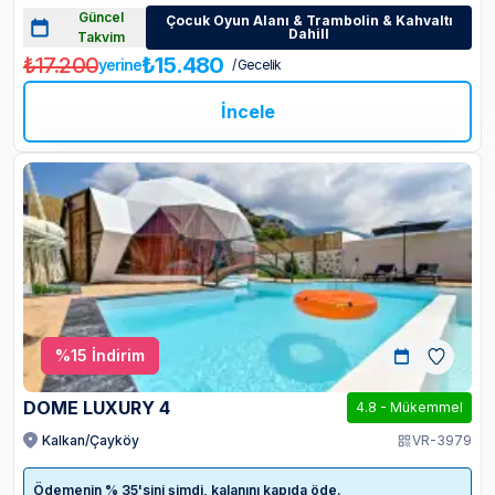
Güncel
Çocuk Oyun Alanı & Trambolin & Kahvaltı
Dahill
Takvim
₺17.200
₺15.480
yerine
/ Gecelik
İncele
%
15
İndirim
DOME LUXURY 4
4.8
-
Mükemmel
Kalkan/Çayköy
VR-3979
Ödemenin % 35'sini şimdi, kalanını kapıda öde.