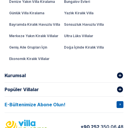
Denize Yakın Villa Kiralama
Bungalov Evleri
Günlük Villa Kiralama
Yazlık Kiralık Villa
Bayramda Kiralık Havuzlu Villa
Sonsuzluk Havuzlu Villa
Merkeze Yakın Kiralık Villalar
Ultra Lüks Villalar
Geniş Aile Grupları İçin
Doğa İçinde Kiralık Villa
Ekonomik Kiralık Villalar
Kurumsal
Popüler Villalar
Hakkımızda
Gizlilik Şartları
İptal Şartları
Banka Hesapları
E-Bültenimize Abone Olun!
VİLLA SALKIM
VİLLA SLAY 1
Kurumsal
Blog
VİLLA GOLD ROSE
VİLLA SARNIÇ
Yorumlar
Nasıl Kiralarım
+90 252
350 06 48
VİLLA OLENNA 1
VİLLA MERT