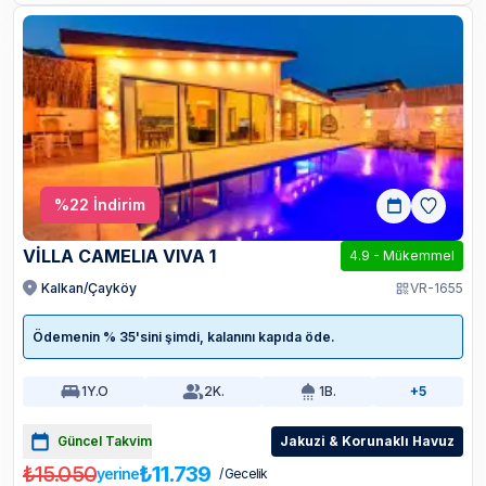
%
22
İndirim
VİLLA CAMELIA VIVA 1
4.9
-
Mükemmel
Kalkan/Çayköy
VR-1655
Ödemenin % 35'sini şimdi, kalanını kapıda öde.
1
Y.O
2
K.
1
B.
+5
Güncel Takvim
Jakuzi & Korunaklı Havuz
₺15.050
₺11.739
yerine
/ Gecelik