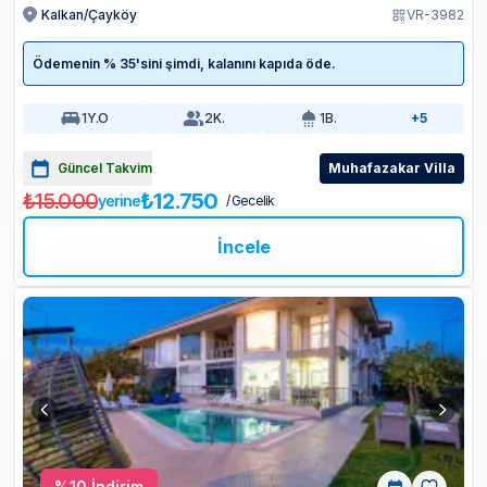
Kalkan/Çayköy
VR-3982
Ödemenin % 35'sini şimdi, kalanını kapıda öde.
1
Y.O
2
K.
1
B.
+5
Güncel Takvim
Muhafazakar Villa
₺15.000
₺12.750
yerine
/ Gecelik
İncele
%
10
İndirim