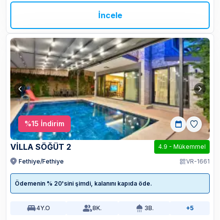
İncele
%
15
İndirim
VİLLA SÖĞÜT 2
4.9
-
Mükemmel
Fethiye/Fethiye
VR-1661
Ödemenin % 20'sini şimdi, kalanını kapıda öde.
4
Y.O
8
K.
3
B.
+5