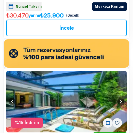
Güncel Takvim
Merkezi Konum
₺30.470
₺25.900
yerine
/ Gecelik
İncele
%
15
İndirim