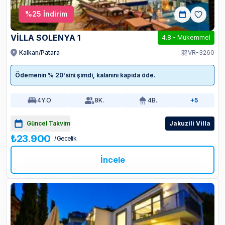
%
25
İndirim
VİLLA SOLENYA 1
4.8
-
Mükemmel
Kalkan/Patara
VR-3260
Ödemenin % 20'sini şimdi, kalanını kapıda öde.
4
Y.O
8
K.
4
B.
+5
Güncel Takvim
Jakuzili Villa
₺23.900
/ Gecelik
İncele