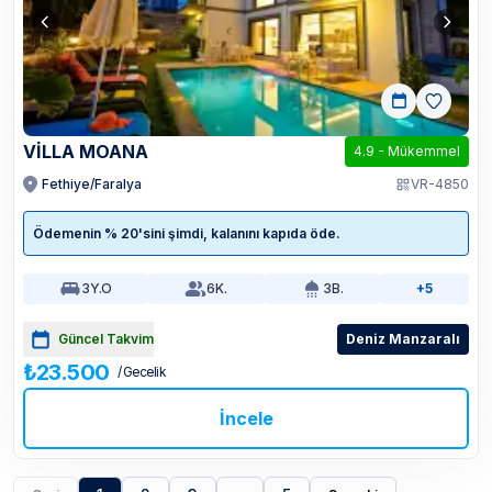
VİLLA MOANA
4.9
-
Mükemmel
Fethiye/Faralya
VR-4850
Ödemenin % 20'sini şimdi, kalanını kapıda öde.
3
Y.O
6
K.
3
B.
+5
Güncel Takvim
Deniz Manzaralı
₺23.500
/ Gecelik
İncele