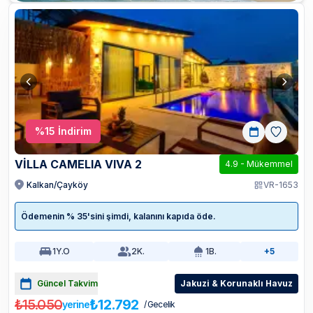
%
15
İndirim
VİLLA CAMELIA VIVA 2
4.9
-
Mükemmel
Kalkan/Çayköy
VR-1653
Ödemenin % 35'sini şimdi, kalanını kapıda öde.
1
Y.O
2
K.
1
B.
+5
Güncel Takvim
Jakuzi & Korunaklı Havuz
₺15.050
₺12.792
yerine
/ Gecelik