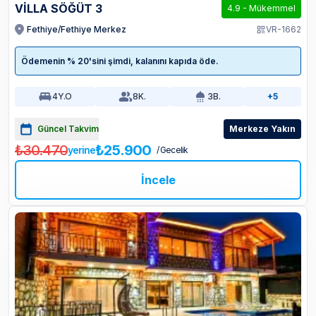
VİLLA SÖĞÜT 3
4.9
-
Mükemmel
Fethiye/Fethiye Merkez
VR-1662
Ödemenin % 20'sini şimdi, kalanını kapıda öde.
4
Y.O
8
K.
3
B.
+5
Güncel Takvim
Merkeze Yakın
₺30.470
₺25.900
yerine
/ Gecelik
İncele