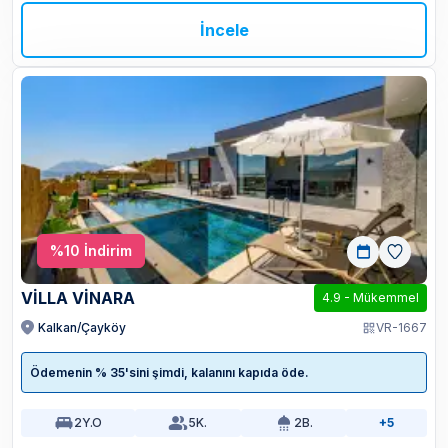
İncele
%
10
İndirim
VİLLA VİNARA
4.9
-
Mükemmel
Kalkan/Çayköy
VR-1667
Ödemenin % 35'sini şimdi, kalanını kapıda öde.
2
Y.O
5
K.
2
B.
+5