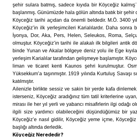
şehir sulara batmış, sadece kıyıda bir Köyceğiz kalmı
başlanmış. Günümüzde hala gölün altında batık bir şehir o
Köyceğiz tarihi açıdan da önemli beldedir. M.Ö. 3400 yıl
Köyceğiz’in ilk yerleşimcileri Karialılardır. Daha sonra 
İyonya, Dor, Aka, Pers, Helen, Seleukos, Roma, Selçu
olmuştur. Köyceğiz’in tarihi ile alakalı ilk bilgileri antik
binde Yunan ve Akalar bölgeye deniz yolu ile Ege kıyıla
yerleşim Karialılar tarafından gelişmeye başlamıştır. Köyc
liman ve ticaret kenti Kaunos şehri kurulmuştur. O
Yüksekkum’a taşınmıştır. 1919 yılında Kurtuluş Savaşı sı
katılmıştır.
Ailenizle birlikte sessiz ve sakin bir yerde kafa dinlemek
isterseniz, Köyceğiz aradığınız tüm tatil kriterlerine uyan
mirası ile her yıl yerli ve yabancı misafirlerin ilgi odağ
ilgili size yardımcı olabileceğini düşündüğümüz bir ya
Köyceğiz’e nasıl gidilir, Köyceğiz yeme içme, Köyceğiz
başlığı altında derledik.
Köyceğiz Nerededir?