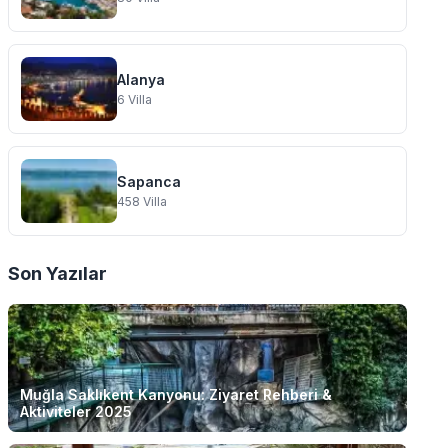
Alanya
6
Villa
Sapanca
458
Villa
Son Yazılar
Muğla Saklıkent Kanyonu: Ziyaret Rehberi &
Aktiviteler 2025