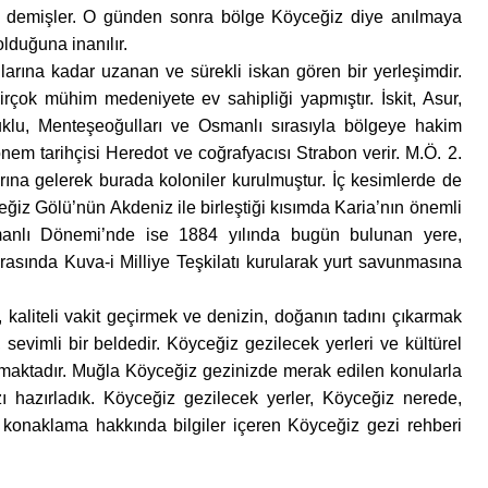
ş¨ demişler. O günden sonra bölge Köyceğiz diye anılmaya
lduğuna inanılır.
larına kadar uzanan ve sürekli iskan gören bir yerleşimdir.
birçok mühim medeniyete ev sahipliği yapmıştır. İskit, Asur,
klu, Menteşeoğulları ve Osmanlı sırasıyla bölgeye hakim
 dönem tarihçisi Heredot ve coğrafyacısı Strabon verir. M.Ö. 2.
rına gelerek burada koloniler kurulmuştur. İç kesimlerde de
eğiz Gölü’nün Akdeniz ile birleştiği kısımda Karia’nın önemli
smanlı Dönemi’nde ise 1884 yılında bugün bulunan yere,
rasında Kuva-i Milliye Teşkilatı kurularak yurt savunmasına
, kaliteli vakit geçirmek ve denizin, doğanın tadını çıkarmak
, sevimli bir beldedir. Köyceğiz gezilecek yerleri ve kültürel
ı olmaktadır. Muğla Köyceğiz gezinizde merak edilen konularla
zı hazırladık. Köyceğiz gezilecek yerler, Köyceğiz nerede,
 konaklama hakkında bilgiler içeren Köyceğiz gezi rehberi