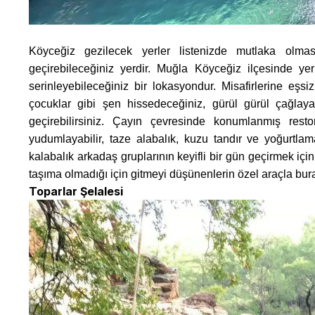
Köyceğiz gezilecek yerler listenizde mutlaka olma
geçirebileceğiniz yerdir. Muğla Köyceğiz ilçesinde ye
serinleyebileceğiniz bir lokasyondur. Misafirlerine eşs
çocuklar gibi şen hissedeceğiniz, gürül gürül çağlay
geçirebilirsiniz. Çayın çevresinde konumlanmış resto
yudumlayabilir, taze alabalık, kuzu tandır ve yoğurtlama
kalabalık arkadaş gruplarının keyifli bir gün geçirmek iç
taşıma olmadığı için gitmeyi düşünenlerin özel araçla bu
Toparlar Şelalesi