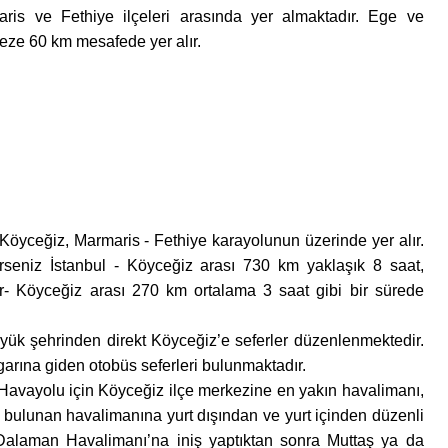
maris ve Fethiye ilçeleri arasında yer almaktadır. Ege ve
keze 60 km mesafede yer alır.
 Köyceğiz, Marmaris - Fethiye karayolunun üzerinde yer alır.
terseniz İstanbul - Köyceğiz arası 730 km yaklaşık 8 saat,
r- Köyceğiz arası 270 km ortalama 3 saat gibi bir sürede
üyük şehrinden direkt Köyceğiz’e seferler düzenlenmektedir.
arına giden otobüs seferleri bulunmaktadır.
. Havayolu için Köyceğiz ilçe merkezine en yakın havalimanı,
bulunan havalimanına yurt dışından ve yurt içinden düzenli
Dalaman Havalimanı’na iniş yaptıktan sonra Muttaş ya da