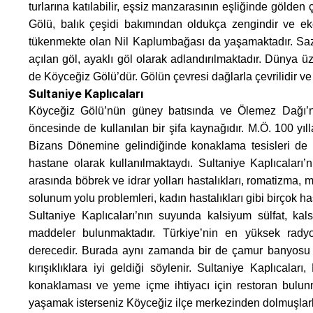
turlarına katılabilir, eşsiz manzarasının eşliğinde gölden ç
Gölü, balık çeşidi bakımından oldukça zengindir ve 
tükenmekte olan Nil Kaplumbağası da yaşamaktadır. Sazlı
açılan göl, ayaklı göl olarak adlandırılmaktadır. Dünya
de Köyceğiz Gölü’dür. Gölün çevresi dağlarla çevrilidir v
Sultaniye Kaplıcaları
Köyceğiz Gölü’nün güney batısında ve Ölemez Dağı’nın
öncesinde de kullanılan bir şifa kaynağıdır. M.Ö. 100 yıll
Bizans Dönemine gelindiğinde konaklama tesisleri de 
hastane olarak kullanılmaktaydı. Sultaniye Kaplıcaları’nı
arasında böbrek ve idrar yolları hastalıkları, romatizma, me
solunum yolu problemleri, kadın hastalıkları gibi birçok ha
Sultaniye Kaplıcaları’nın suyunda kalsiyum sülfat, kal
maddeler bulunmaktadır. Türkiye’nin en yüksek radyo
derecedir. Burada aynı zamanda bir de çamur banyosu 
kırışıklıklara iyi geldiği söylenir. Sultaniye Kaplıcaları
konaklaması ve yeme içme ihtiyacı için restoran bulun
yaşamak isterseniz Köyceğiz ilçe merkezinden dolmuşlarla