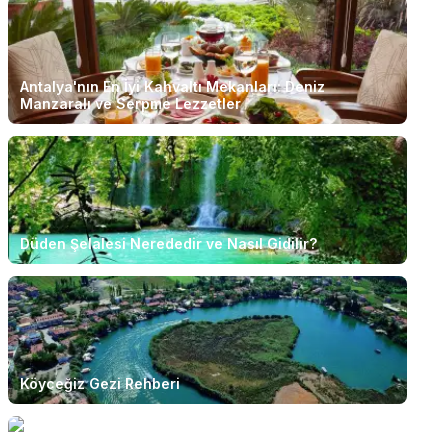
Antalya'nın En İyi Kahvaltı Mekanları: Deniz
Manzaralı ve Serpme Lezzetler
Düden Şelalesi Nerededir ve Nasıl Gidilir?
Köyceğiz Gezi Rehberi