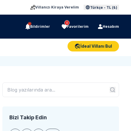
Villanızı Kiraya Verelim
Türkçe
-
TL (₺)
0
Bildirimler
Favorilerim
Hesabım
İdeal Villanı Bul
Bizi Takip Edin