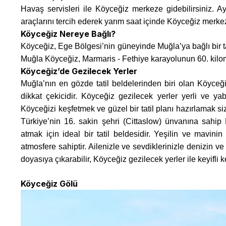
Havaş servisleri ile Köyceğiz merkeze gidebilirsiniz. Ayr
araçlarını tercih ederek yarım saat içinde Köyceğiz merkez
Köyceğiz Nereye Bağlı?
Köyceğiz, Ege Bölgesi’nin güneyinde Muğla’ya bağlı bir tati
Muğla Köyceğiz, Marmaris - Fethiye karayolunun 60. kilo
Köyceğiz’de Gezilecek Yerler
Muğla’nın en gözde tatil beldelerinden biri olan Köyceğ
dikkat çekicidir. Köyceğiz gezilecek yerler yerli ve yab
Köyceğizi keşfetmek ve güzel bir tatil planı hazırlamak siz
Türkiye’nin 16. sakin şehri (Cittaslow) ünvanına sahip
atmak için ideal bir tatil beldesidir. Yeşilin ve mavinin
atmosfere sahiptir. Ailenizle ve sevdiklerinizle denizin ve 
doyasıya çıkarabilir, Köyceğiz gezilecek yerler ile keyifli ke
Köyceğiz Gölü