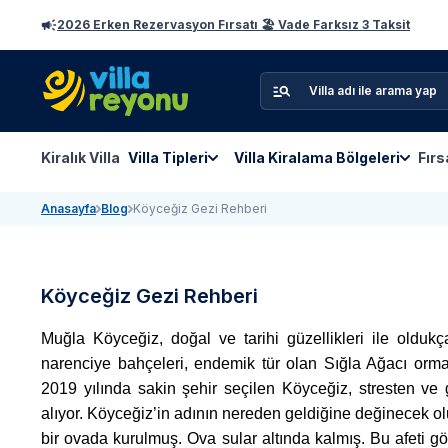
2026 Erken Rezervasyon Fırsatı 🏖️ Vade Farksız 3 Taksit
Kiralık Villa
Villa Tipleri
Villa Kiralama Bölgeleri
Fırs
Anasayfa
Blog
Köyceğiz Gezi Rehberi
Köyceğiz Gezi Rehberi
Muğla Köyceğiz, doğal ve tarihi güzellikleri ile oldukça se
narenciye bahçeleri, endemik tür olan Sığla Ağacı orman
2019 yılında sakin şehir seçilen Köyceğiz, stresten ve 
alıyor. Köyceğiz’in adının nereden geldiğine değinecek ol
bir ovada kurulmuş. Ova sular altında kalmış. Bu afeti 