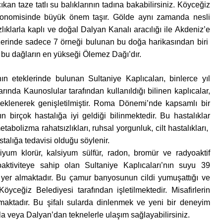
ıkan taze tatlı su balıklarının tadına bakabilirsiniz. Köyceğiz
ekonomisinde büyük önem taşır. Gölde aynı zamanda nesli
klarla kaplı ve doğal Dalyan Kanalı aracılığı ile Akdeniz’e
 üzerinde sadece 7 örneği bulunan bu doğa harikasından biri
e bu dağların en yükseği Ölemez Dağı’dır.
 eteklerinde bulunan Sultaniye Kaplıcaları, binlerce yıl
arında Kaunoslular tarafından kullanıldığı bilinen kaplıcalar,
eklenerek genişletilmiştir. Roma Dönemi’nde kapsamlı bir
n birçok hastalığa iyi geldiği bilinmektedir. Bu hastalıklar
tabolizma rahatsızlıkları, ruhsal yorgunluk, cilt hastalıkları,
stalığa tedavisi olduğu söylenir.
siyum klorür, kalsiyum sülfür, radon, bromür ve radyoaktif
aktiviteye sahip olan Sultaniye Kaplıcaları’nın suyu 39
yer almaktadır. Bu çamur banyosunun cildi yumuşattığı ve
, Köyceğiz Belediyesi tarafından işletilmektedir. Misafirlerin
maktadır. Bu şifalı sularda dinlenmek ve yeni bir deneyim
 veya Dalyan’dan teknelerle ulaşım sağlayabilirsiniz.