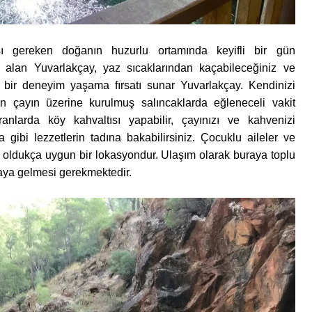
sı gereken doğanın huzurlu ortamında keyifli bir gün
r alan Yuvarlakçay, yaz sıcaklarından kaçabileceğiniz ve
iz bir deneyim yaşama fırsatı sunar Yuvarlakçay. Kendinizi
an çayın üzerine kurulmuş salıncaklarda eğleneceli vakit
ranlarda köy kahvaltısı yapabilir, çayınızı ve kahvenizi
 gibi lezzetlerin tadına bakabilirsiniz. Çocuklu aileler ve
in oldukça uygun bir lokasyondur. Ulaşım olarak buraya toplu
raya gelmesi gerekmektedir.