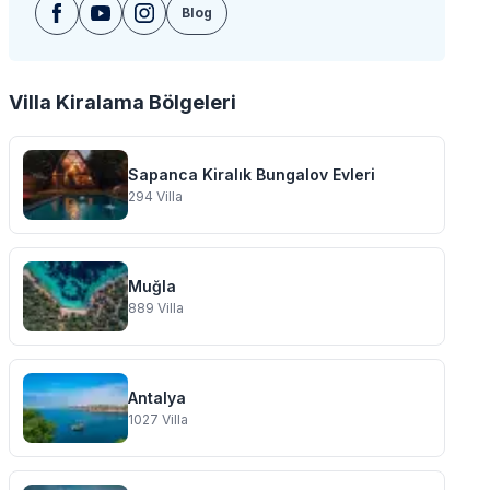
Blog
Villa Kiralama Bölgeleri
Sapanca Kiralık Bungalov Evleri
294
Villa
Muğla
889
Villa
Antalya
1027
Villa