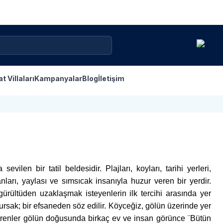
at Villaları
Kampanyalar
Blog
İletişim
vilen bir tatil beldesidir. Plajları, koyları, tarihi yerleri,
ları, yaylası ve sımsıcak insanıyla huzur veren bir yerdir.
gürültüden uzaklaşmak isteyenlerin ilk tercihi arasında yer
ursak; bir efsaneden söz edilir. Köyceğiz, gölün üzerinde yer
görenler gölün doğusunda birkaç ev ve insan görünce ¨Bütün