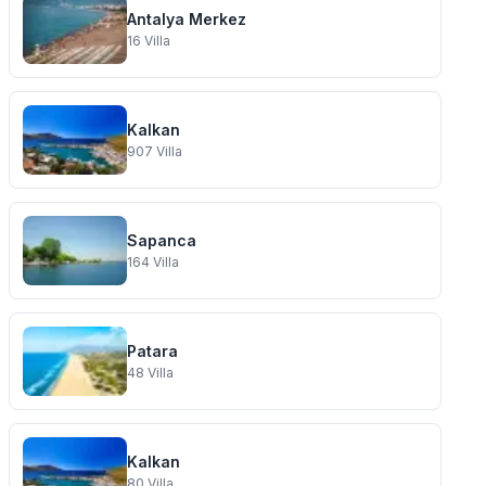
Antalya Merkez
16
Villa
Kalkan
907
Villa
Sapanca
164
Villa
Patara
48
Villa
Kalkan
80
Villa