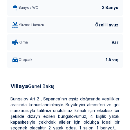
2 Banyo
Banyo / WC
Özel Havuz
Yüzme Havuzu
Var
Klima
1 Araç
Otopark
Villaya
Genel Bakış
Bungalov Art 2 , Sapanca'nın eşsiz doğasında yeşillikler
arasında konumlandırılmıştır. Büyüleyici atmosferi ve göl
manzarasıyla tatilinizi unutulmaz kılmak için eksiksiz bir
şekilde dizayn edilen bungalovumuz, 4 kişilik yatak
kapasitesiyle çekirdek aileler için oldukça ideal bir
seçenek olacaktır. 2 yatak odası, 1 salon, 1 banyo/wc