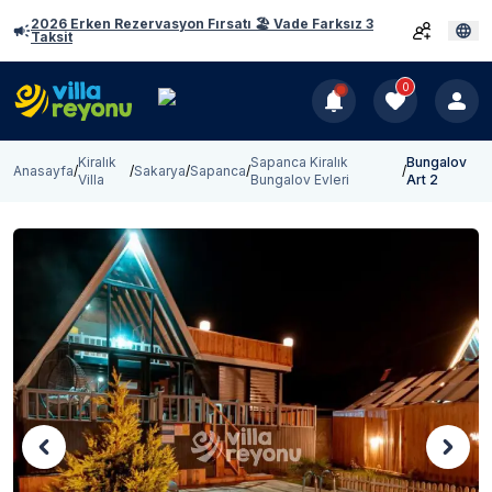
2026 Erken Rezervasyon Fırsatı 🏖️ Vade Farksız 3
Taksit
0
Kiralık
Sapanca Kiralık
Bungalov
Anasayfa
/
/
Sakarya
/
Sapanca
/
/
Villa
Bungalov Evleri
Art 2