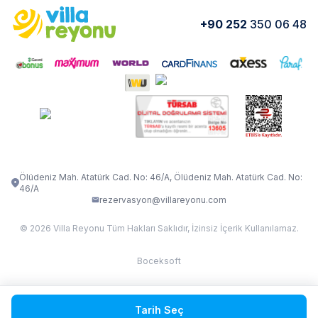
Yorumlar
Nasıl Kiralarım
+90 252
350 06 48
VİLLA OLENNA 1
VİLLA MERT
İletişim
Kiralama Sözleşmesi
VİLLA VERDANİA
VİLLA BELLA
Belgelerimiz
VİLLA MİRAVA
VILLA ADRIMA 1
VİLLA TİAMO
VİLLA ZEYTİN DALI
VİLLA LARA
VILLA ELMALI
VİLLA EVRİM 1
Ölüdeniz Mah. Atatürk Cad. No: 46/A, Ölüdeniz Mah. Atatürk Cad. No:
46/A
rezervasyon@villareyonu.com
© 2026 Villa Reyonu Tüm Hakları Saklıdır, İzinsiz İçerik Kullanılamaz.
Boceksoft
Fethiye Kas Kalkan 2
Tarih Seç
Sapanca