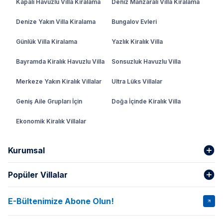
Kapalı Havuzlu Villa Kiralama
Deniz Manzaralı Villa Kiralama
Denize Yakın Villa Kiralama
Bungalov Evleri
Günlük Villa Kiralama
Yazlık Kiralık Villa
Bayramda Kiralık Havuzlu Villa
Sonsuzluk Havuzlu Villa
Merkeze Yakın Kiralık Villalar
Ultra Lüks Villalar
Geniş Aile Grupları İçin
Doğa İçinde Kiralık Villa
Ekonomik Kiralık Villalar
Kurumsal
Popüler Villalar
Hakkımızda
Gizlilik Şartları
İptal Şartları
Banka Hesapları
E-Bültenimize Abone Olun!
VİLLA SALKIM
VİLLA SLAY 1
Kurumsal
Blog
VİLLA GOLD ROSE
VİLLA SARNIÇ