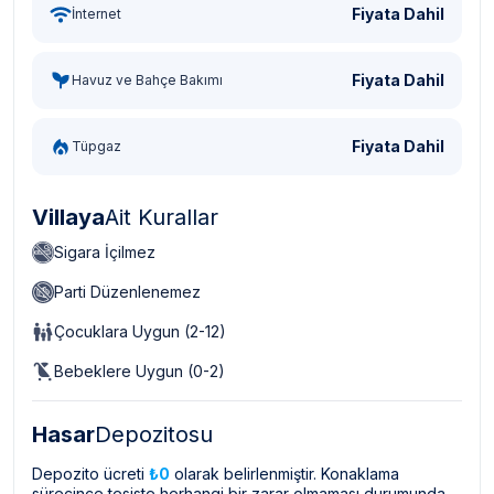
Fiyata Dahil
İnternet
Fiyata Dahil
Havuz ve Bahçe Bakımı
Fiyata Dahil
Tüpgaz
Villaya
Ait Kurallar
Sigara İçilmez
Parti Düzenlenemez
Çocuklara Uygun (2-12)
Bebeklere Uygun (0-2)
Hasar
Depozitosu
Depozito ücreti
₺0
olarak belirlenmiştir. Konaklama
sürecince tesiste herhangi bir zarar olmaması durumunda