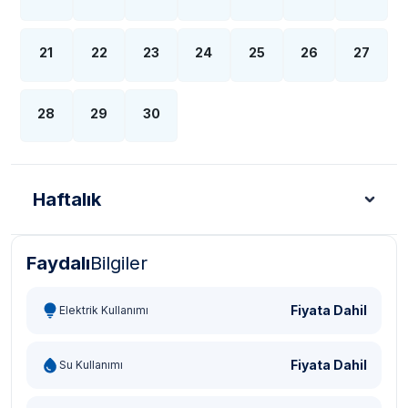
21
22
23
24
25
26
27
28
29
30
Haftalık
Faydalı
Bilgiler
Türk Lirası - TL
Dolar - USD
Sterlin - GBP
Eur
Fiyata Dahil
Elektrik Kullanımı
Fiyata Dahil
Su Kullanımı