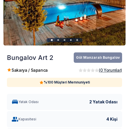
Bungalov Art 2
Göl Manzaralı Bungalov
Sakarya / Sapanca
(
0
Yorumlar
)
%100 Müşteri Memnuniyeti
2 Yatak Odası
Yatak Odası
4 Kişi
Kapasitesi