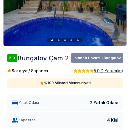
Bungalov Çam 2
5.0
Isıtmalı Havuzlu Bungalov
Sakarya / Sapanca
5.0
(
1
Yorumlar
)
%100 Müşteri Memnuniyeti
2 Yatak Odası
Yatak Odası
4 Kişi
Kapasitesi