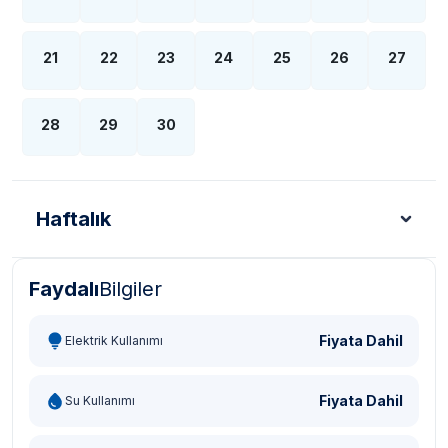
21
22
23
24
25
26
27
28
29
30
Haftalık
Faydalı
Bilgiler
Türk Lirası - TL
Dolar - USD
Sterlin - GBP
Eur
Fiyata Dahil
Elektrik Kullanımı
Fiyata Dahil
Su Kullanımı