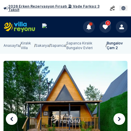
2026 Erken Rezervasyon Fırsatı 🏖️ Vade Farksız 3
Taksit
0
Kiralık
Sapanca Kiralık
Bungalov
Anasayfa
/
/
Sakarya
/
Sapanca
/
/
Villa
Bungalov Evleri
Çam 2