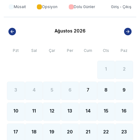
nüfus artışı sebebiyle; bölge genelinde nadiren de olsa
Müsait
Opsiyon
Dolu Günler
Giriş - Çıkış
internet, elektrik ve su kesintileri yaşanabilmektedir.
Ağustos 2026
Pzt
Sal
Çar
Per
Cum
Cts
Paz
1
2
3
4
5
6
7
8
9
10
11
12
13
14
15
16
17
18
19
20
21
22
23