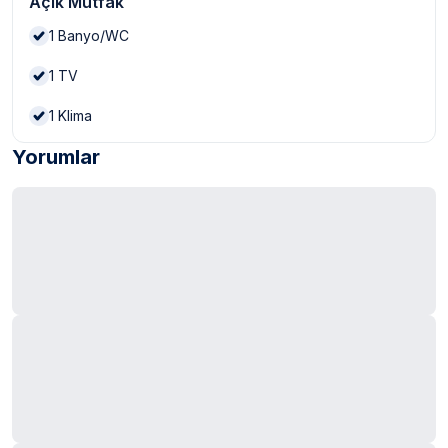
Açık Mutfak
1
Banyo/WC
1
TV
1
Klima
Yorumlar