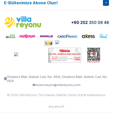
İptal Şartları
Banka Hesapları
E-Bültenimize Abone Olun!
VİLLA SALKIM
VİLLA SLAY 1
Kurumsal
Blog
VİLLA GOLD ROSE
VİLLA SARNIÇ
Yorumlar
Nasıl Kiralarım
+90 252
350 06 48
VİLLA OLENNA 1
VİLLA MERT
İletişim
Kiralama Sözleşmesi
VİLLA VERDANİA
VİLLA BELLA
Belgelerimiz
VİLLA MİRAVA
VILLA ADRIMA 1
VİLLA TİAMO
VİLLA ZEYTİN DALI
VİLLA LARA
VILLA ELMALI
VİLLA EVRİM 1
Ölüdeniz Mah. Atatürk Cad. No: 46/A, Ölüdeniz Mah. Atatürk Cad. No:
46/A
rezervasyon@villareyonu.com
© 2026 Villa Reyonu Tüm Hakları Saklıdır, İzinsiz İçerik Kullanılamaz.
Boceksoft