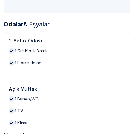
Odalar
& Eşyalar
1. Yatak Odası
1
Çift Kişilik Yatak
1
Elbise dolabı
Açık Mutfak
1
Banyo/WC
1
TV
1
Klima