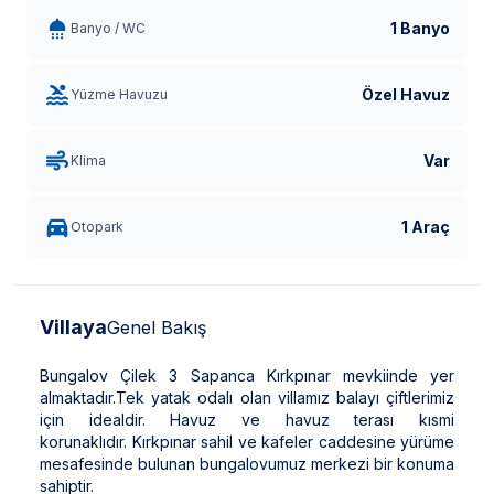
1 Banyo
Banyo / WC
Özel Havuz
Yüzme Havuzu
Var
Klima
1 Araç
Otopark
Villaya
Genel Bakış
Bungalov Çilek 3 Sapanca Kırkpınar mevkiinde yer
almaktadır.Tek yatak odalı olan villamız balayı çiftlerimiz
için idealdir. Havuz ve havuz terası kısmi
korunaklıdır. Kırkpınar sahil ve kafeler caddesine yürüme
mesafesinde bulunan bungalovumuz merkezi bir konuma
sahiptir.