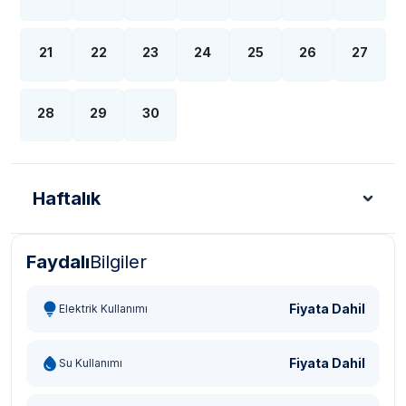
21
22
23
24
25
26
27
28
29
30
Haftalık
Faydalı
Bilgiler
Türk Lirası - TL
Dolar - USD
Sterlin - GBP
Eur
Fiyata Dahil
Elektrik Kullanımı
Fiyata Dahil
Su Kullanımı