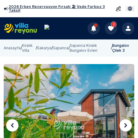
2026 Erken Rezervasyon Fırsatı 🏖️ Vade Farksız 3
Taksit
0
Kiralık
Sapanca Kiralık
Bungalov
Anasayfa
/
/
Sakarya
/
Sapanca
/
/
Villa
Bungalov Evleri
Çilek 3