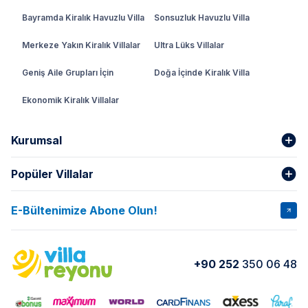
Bayramda Kiralık Havuzlu Villa
Sonsuzluk Havuzlu Villa
Merkeze Yakın Kiralık Villalar
Ultra Lüks Villalar
Geniş Aile Grupları İçin
Doğa İçinde Kiralık Villa
Ekonomik Kiralık Villalar
Kurumsal
Popüler Villalar
Hakkımızda
Gizlilik Şartları
İptal Şartları
Banka Hesapları
E-Bültenimize Abone Olun!
VİLLA SALKIM
VİLLA SLAY 1
Kurumsal
Blog
VİLLA GOLD ROSE
VİLLA SARNIÇ
Yorumlar
Nasıl Kiralarım
+90 252
350 06 48
VİLLA OLENNA 1
VİLLA MERT
İletişim
Kiralama Sözleşmesi
VİLLA VERDANİA
VİLLA BELLA