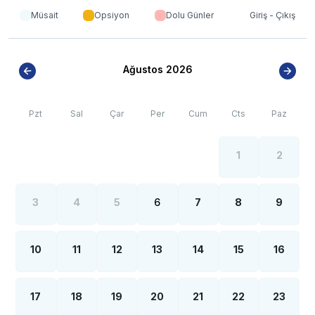
objeler gerçeğinden daha büyük olarak
görülebilmektedir.
Müsait
Opsiyon
Dolu Günler
Giriş - Çıkış
***
***
BÖLGE İLE İLGİLİ KRİTİK BİLGİLER
*
Sapanca bölgesinde özellikle yaz aylarında yoğun
Ağustos 2026
nüfus artışı sebebiyle; bölge genelinde nadiren de olsa
internet, elektrik ve su kesintileri yaşanabilmektedir.
Pzt
Sal
Çar
Per
Cum
Cts
Paz
1
2
3
4
5
6
7
8
9
10
11
12
13
14
15
16
17
18
19
20
21
22
23