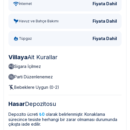
Fiyata Dahil
İnternet
Fiyata Dahil
Havuz ve Bahçe Bakımı
Fiyata Dahil
Tüpgaz
Villaya
Ait Kurallar
Sigara İçilmez
Parti Düzenlenemez
Bebeklere Uygun (0-2)
Hasar
Depozitosu
Depozito ücreti
₺0
olarak belirlenmiştir. Konaklama
sürecince tesiste herhangi bir zarar olmaması durumunda
çıkışta iade edilir.