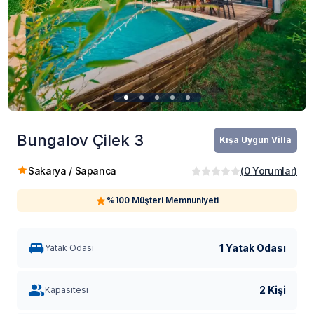
Bungalov Çilek 3
Kışa Uygun Villa
Sakarya / Sapanca
(
0
Yorumlar
)
%100 Müşteri Memnuniyeti
1 Yatak Odası
Yatak Odası
2 Kişi
Kapasitesi