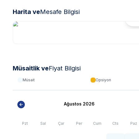
Harita ve
Mesafe Bilgisi
Hari
Müsaitlik ve
Fiyat Bilgisi
Müsait
Opsiyon
Ağustos 2026
Pzt
Sal
Çar
Per
Cum
Cts
Paz