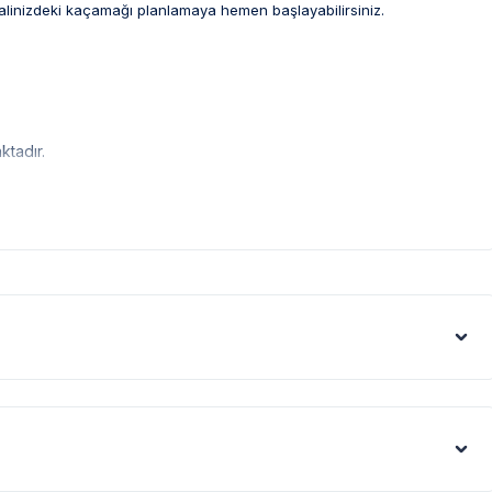
alinizdeki kaçamağı planlamaya hemen başlayabilirsiniz.
tadır.
ise hasar tutarı misafirlerimizden tahsil edilmektedir.
ak ilaçlama yapılmaktadır. Ancak yine de çevrede kelebek, böcek,
leri gibi görüntüyü ekrana sığdırmak amacıyla, geniş açılı lens ve
denle resimler üzerinde yer alan objeler gerçeğinden daha büyük
us artışı sebebiyle; bölge genelinde nadiren de olsa internet,