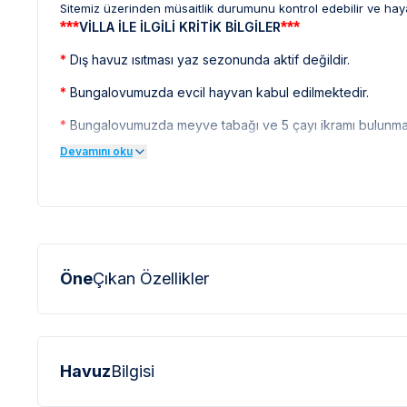
Sitemiz üzerinden müsaitlik durumunu kontrol edebilir ve hay
***
***
VİLLA İLE İLGİLİ KRİTİK BİLGİLER
*
Dış havuz ısıtması yaz sezonunda aktif değildir.
*
Bungalovumuzda evcil hayvan kabul edilmektedir.
*
Bungalovumuzda meyve tabağı ve 5 çayı ikramı bulunmak
Devamını oku
*
Çıkış yaptığınız esnada herhangi bir hasar durumu mevcut 
*
Doğa içerisinde bulunan tüm villalarımızda düzenli olar
sinek vb. bulunma ihtimali bulunmaktadır.
*
Bu evin resimleri sitemizde yer alan diğer evlerin resim
profesyonel fotoğraf makinaları ile çekilmektedir. Bu ne
Öne
Çıkan Özellikler
olarak görülebilmektedir.
***
***
BÖLGE İLE İLGİLİ KRİTİK BİLGİLER
*
Sapanca bölgesinde özellikle yaz aylarında yoğun nüf
elektrik ve su kesintileri yaşanabilmektedir.
Havuz
Bilgisi