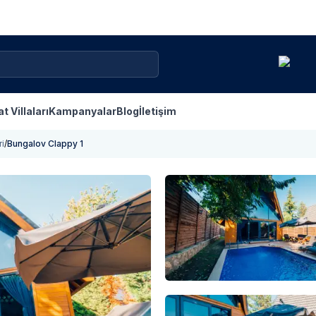
at Villaları
Kampanyalar
Blog
İletişim
ri
/
Bungalov Clappy 1