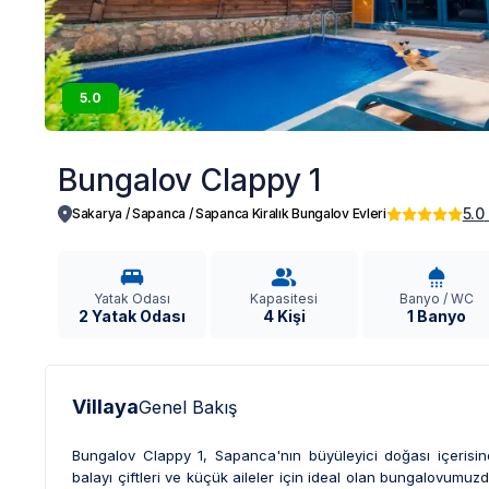
5.0
Bungalov Clappy 1
5.0
Sakarya / Sapanca
/
Sapanca Kiralık Bungalov Evleri
Yatak Odası
Kapasitesi
Banyo / WC
2 Yatak Odası
4 Kişi
1 Banyo
Villaya
Genel Bakış
Bungalov Clappy 1, Sapanca'nın büyüleyici doğası içerisinde
balayı çiftleri ve küçük aileler için ideal olan bungalovumuzd