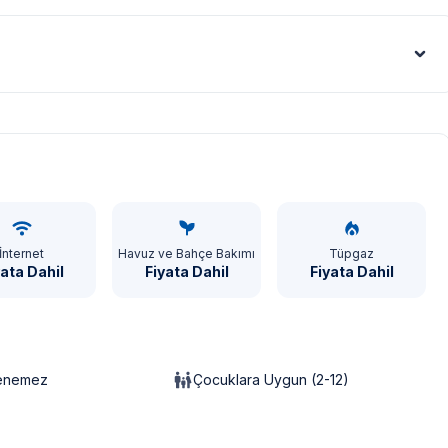
Euro - €
İnternet
Havuz ve Bahçe Bakımı
Tüpgaz
yata Dahil
Fiyata Dahil
Fiyata Dahil
lenemez
Çocuklara Uygun (2-12)