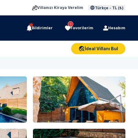
Villanızı Kiraya Verelim
Türkçe
-
TL (₺)
0
Bildirimler
Favorilerim
Hesabım
İdeal Villanı Bul