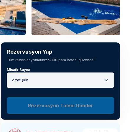
Tüm fotoğrafları gör
(
15
)
Rezervasyon Yap
Tüm rezervasyonlarınız %100 para iadesi güvenceli
Misafir Sayısı
2 Yetişkin
Rezervasyon Talebi Gönder