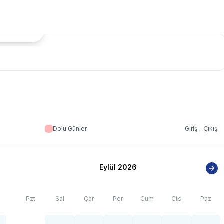
tada Göster
Dolu Günler
Giriş - Çıkış
Eylül 2026
Pzt
Sal
Çar
Per
Cum
Cts
Paz