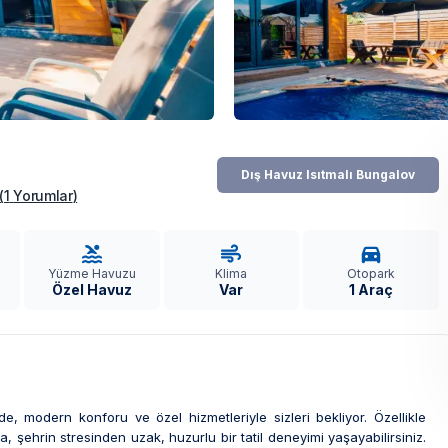
Dış Havuz Isıtmalı Bungalov
(
1
Yorumlar
)
Yüzme Havuzu
Klima
Otopark
Özel Havuz
Var
1 Araç
, modern konforu ve özel hizmetleriyle sizleri bekliyor. Özellikle
a, şehrin stresinden uzak, huzurlu bir tatil deneyimi yaşayabilirsiniz.