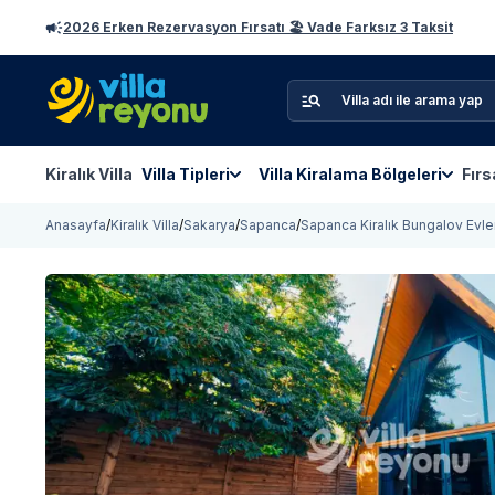
2026 Erken Rezervasyon Fırsatı 🏖️ Vade Farksız 3 Taksit
Kiralık Villa
Villa Tipleri
Villa Kiralama Bölgeleri
Fırs
Anasayfa
/
Kiralık Villa
/
Sakarya
/
Sapanca
/
Sapanca Kiralık Bungalov Evle