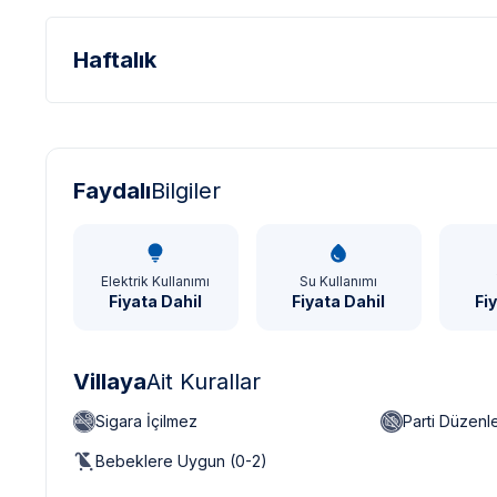
Haftalık
Türk Lirası - TL
Dolar - USD
Sterlin - GBP
Faydalı
Bilgiler
Elektrik Kullanımı
Su Kullanımı
Fiyata Dahil
Fiyata Dahil
Fi
Villaya
Ait Kurallar
Sigara İçilmez
Parti Düzen
Bebeklere Uygun (0-2)