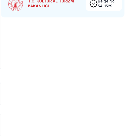
T.C. KÜLTÜR VE TURİZM
Belge No
BAKANLIĞI
54-1529