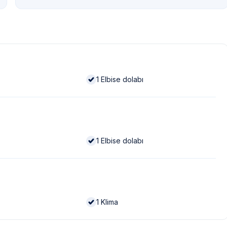
1
Elbise dolabı
1
Elbise dolabı
1
Klima