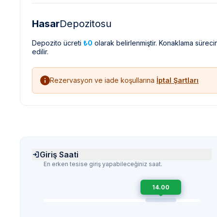
Hasar
Depozitosu
Depozito ücreti
₺0
olarak belirlenmiştir. Konaklama sürec
edilir.
Rezervasyon ve iade koşullarına
İptal Şartları
Giriş Saati
En erken tesise giriş yapabileceğiniz saat.
14.00