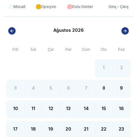
nüfus artışı sebebiyle; bölge genelinde nadiren de olsa
Müsait
Opsiyon
Dolu Günler
Giriş - Çıkış
internet, elektrik ve su kesintileri yaşanabilmektedir.
Ağustos 2026
Pzt
Sal
Çar
Per
Cum
Cts
Paz
1
2
3
4
5
6
7
8
9
10
11
12
13
14
15
16
17
18
19
20
21
22
23