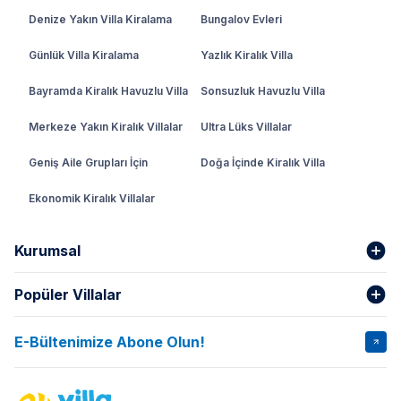
Denize Yakın Villa Kiralama
Bungalov Evleri
Günlük Villa Kiralama
Yazlık Kiralık Villa
Bayramda Kiralık Havuzlu Villa
Sonsuzluk Havuzlu Villa
Merkeze Yakın Kiralık Villalar
Ultra Lüks Villalar
Geniş Aile Grupları İçin
Doğa İçinde Kiralık Villa
Ekonomik Kiralık Villalar
Kurumsal
Popüler Villalar
Hakkımızda
Gizlilik Şartları
İptal Şartları
Banka Hesapları
E-Bültenimize Abone Olun!
VİLLA SALKIM
VİLLA SLAY 1
Kurumsal
Blog
VİLLA GOLD ROSE
VİLLA SARNIÇ