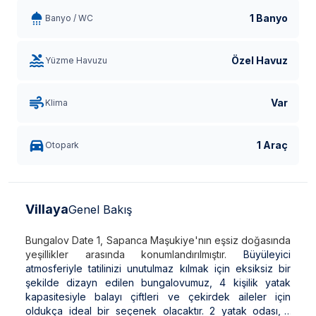
1 Banyo
Banyo / WC
Özel Havuz
Yüzme Havuzu
Var
Klima
1 Araç
Otopark
Villaya
Genel Bakış
Bungalov Date 1, Sapanca Maşukiye'nın eşsiz doğasında
yeşillikler arasında konumlandırılmıştır.
Büyüleyici
atmosferiyle tatilinizi unutulmaz kılmak için eksiksiz bir
şekilde dizayn edilen bungalovumuz, 4 kişilik yatak
kapasitesiyle balayı çiftleri ve çekirdek aileler için
oldukça ideal bir seçenek olacaktır. 2 yatak odası, 1