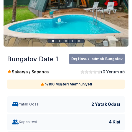
Bungalov Date 1
Dış Havuz Isıtmalı Bungalov
Sakarya / Sapanca
(
0
Yorumlar
)
%100 Müşteri Memnuniyeti
2 Yatak Odası
Yatak Odası
4 Kişi
Kapasitesi