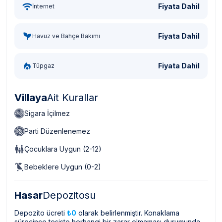
Fiyata Dahil
İnternet
Fiyata Dahil
Havuz ve Bahçe Bakımı
Fiyata Dahil
Tüpgaz
Villaya
Ait Kurallar
Sigara İçilmez
Parti Düzenlenemez
Çocuklara Uygun (2-12)
Bebeklere Uygun (0-2)
Hasar
Depozitosu
Depozito ücreti
₺0
olarak belirlenmiştir. Konaklama
sürecince tesiste herhangi bir zarar olmaması durumunda