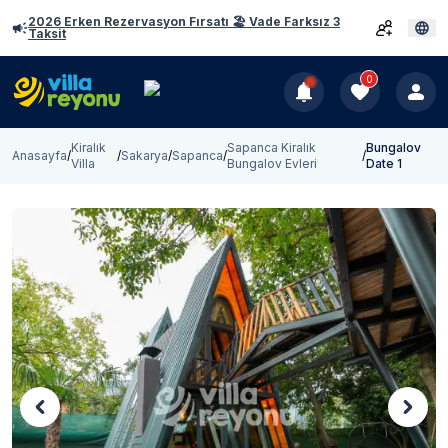
2026 Erken Rezervasyon Fırsatı 🏖️ Vade Farksız 3
Taksit
0
Kiralık
Sapanca Kiralık
Bungalov
Anasayfa
/
/
Sakarya
/
Sapanca
/
/
Villa
Bungalov Evleri
Date 1