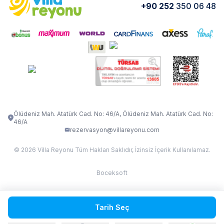
Yorumlar
Nasıl Kiralarım
+90 252
350 06 48
VİLLA OLENNA 1
VİLLA MERT
İletişim
Kiralama Sözleşmesi
VİLLA VERDANİA
VİLLA BELLA
Belgelerimiz
VİLLA MİRAVA
VILLA ADRIMA 1
VİLLA TİAMO
VİLLA ZEYTİN DALI
VİLLA LARA
VILLA ELMALI
VİLLA EVRİM 1
Ölüdeniz Mah. Atatürk Cad. No: 46/A, Ölüdeniz Mah. Atatürk Cad. No:
46/A
rezervasyon@villareyonu.com
© 2026 Villa Reyonu Tüm Hakları Saklıdır, İzinsiz İçerik Kullanılamaz.
Boceksoft
Fethiye Kas Kalkan 2
Tarih Seç
Sapanca