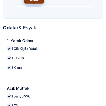
Odalar
& Eşyalar
1. Yatak Odası
1
Çift Kişilik Yatak
1
Jakuzi
1
Klima
Açık Mutfak
1
Banyo/WC
1
TV