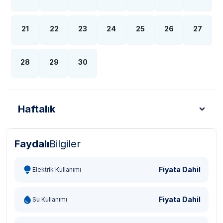
21
22
23
24
25
26
27
28
29
30
Haftalık
Faydalı
Bilgiler
Türk Lirası - TL
Dolar - USD
Sterlin - GBP
Eur
Fiyata Dahil
Elektrik Kullanımı
Fiyata Dahil
Su Kullanımı