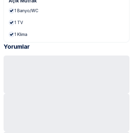
Açık Mutfak
1
Banyo/WC
1
TV
1
Klima
Yorumlar