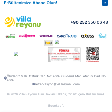
İptal Şartları
Banka Hesapları
E-Bültenimize Abone Olun!
VİLLA SALKIM
VİLLA SLAY 1
Kurumsal
Blog
VİLLA GOLD ROSE
VİLLA SARNIÇ
Yorumlar
Nasıl Kiralarım
+90 252
350 06 48
VİLLA OLENNA 1
VİLLA MERT
İletişim
Kiralama Sözleşmesi
VİLLA VERDANİA
VİLLA BELLA
Belgelerimiz
VİLLA MİRAVA
VILLA ADRIMA 1
VİLLA TİAMO
VİLLA ZEYTİN DALI
VİLLA LARA
VILLA ELMALI
VİLLA EVRİM 1
Ölüdeniz Mah. Atatürk Cad. No: 46/A, Ölüdeniz Mah. Atatürk Cad. No:
46/A
rezervasyon@villareyonu.com
© 2026 Villa Reyonu Tüm Hakları Saklıdır, İzinsiz İçerik Kullanılamaz.
Boceksoft