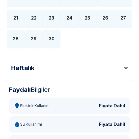
21
22
23
24
25
26
27
28
29
30
Haftalık
Faydalı
Bilgiler
Türk Lirası - TL
Dolar - USD
Sterlin - GBP
Eur
Fiyata Dahil
Elektrik Kullanımı
Fiyata Dahil
Su Kullanımı