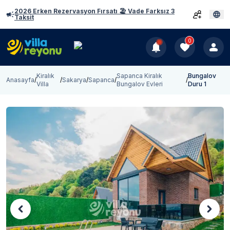
2026 Erken Rezervasyon Fırsatı 🏖️ Vade Farksız 3
Taksit
0
Kiralık
Sapanca Kiralık
Bungalov
Anasayfa
/
/
Sakarya
/
Sapanca
/
/
Villa
Bungalov Evleri
Duru 1