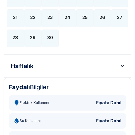
21
22
23
24
25
26
27
28
29
30
Haftalık
Faydalı
Bilgiler
Türk Lirası - TL
Dolar - USD
Sterlin - GBP
Eur
Fiyata Dahil
Elektrik Kullanımı
Fiyata Dahil
Su Kullanımı