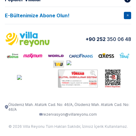
Hakkımızda
Gizlilik Şartları
İptal Şartları
Banka Hesapları
E-Bültenimize Abone Olun!
VİLLA SALKIM
VİLLA SLAY 1
Kurumsal
Blog
VİLLA GOLD ROSE
VİLLA SARNIÇ
Yorumlar
Nasıl Kiralarım
+90 252
350 06 48
VİLLA OLENNA 1
VİLLA MERT
İletişim
Kiralama Sözleşmesi
VİLLA VERDANİA
VİLLA BELLA
Belgelerimiz
VİLLA MİRAVA
VILLA ADRIMA 1
VİLLA TİAMO
VİLLA ZEYTİN DALI
VİLLA LARA
VILLA ELMALI
VİLLA EVRİM 1
Ölüdeniz Mah. Atatürk Cad. No: 46/A, Ölüdeniz Mah. Atatürk Cad. No:
46/A
rezervasyon@villareyonu.com
© 2026 Villa Reyonu Tüm Hakları Saklıdır, İzinsiz İçerik Kullanılamaz.