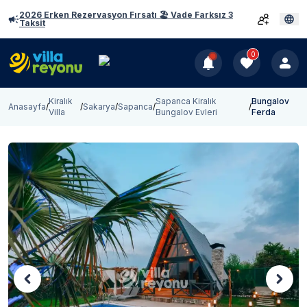
2026 Erken Rezervasyon Fırsatı 🏖️ Vade Farksız 3
Taksit
0
Kiralık
Sapanca Kiralık
Bungalov
Anasayfa
/
/
Sakarya
/
Sapanca
/
/
Villa
Bungalov Evleri
Ferda