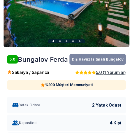
Bungalov Ferda
5.0
Dış Havuz Isıtmalı Bungalov
Sakarya / Sapanca
5.0
(
1
Yorumlar
)
%100 Müşteri Memnuniyeti
2 Yatak Odası
Yatak Odası
4 Kişi
Kapasitesi