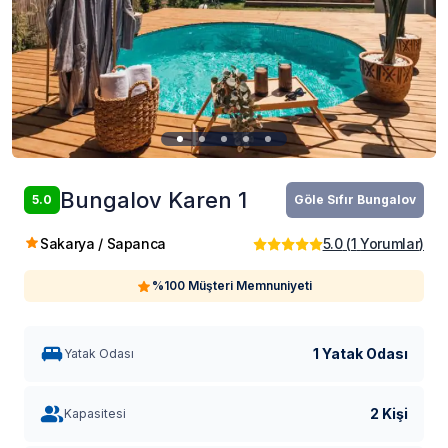
Bungalov Karen 1
5.0
Göle Sıfır Bungalov
Sakarya / Sapanca
5.0
(
1
Yorumlar
)
%100 Müşteri Memnuniyeti
1 Yatak Odası
Yatak Odası
2 Kişi
Kapasitesi