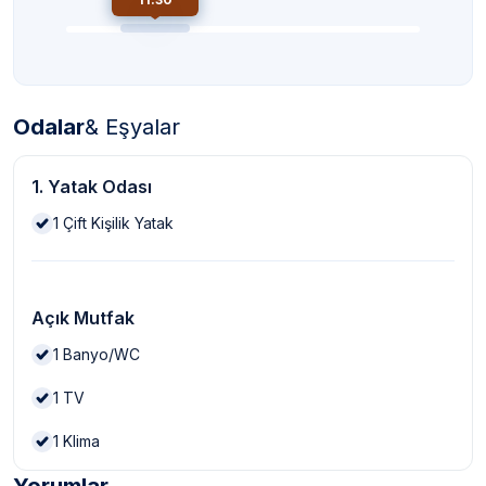
Odalar
& Eşyalar
1. Yatak Odası
1
Çift Kişilik Yatak
Açık Mutfak
1
Banyo/WC
1
TV
1
Klima