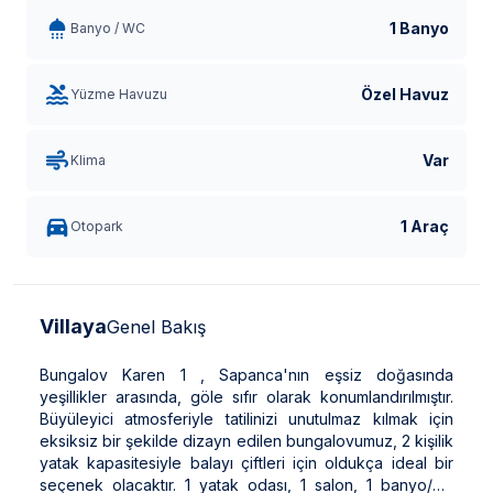
1 Banyo
Banyo / WC
Özel Havuz
Yüzme Havuzu
Var
Klima
1 Araç
Otopark
Villaya
Genel Bakış
Bungalov Karen 1 , Sapanca'nın eşsiz doğasında
yeşillikler arasında, göle sıfır olarak konumlandırılmıştır.
Büyüleyici atmosferiyle tatilinizi unutulmaz kılmak için
eksiksiz bir şekilde dizayn edilen bungalovumuz, 2 kişilik
yatak kapasitesiyle balayı çiftleri için oldukça ideal bir
seçenek olacaktır. 1 yatak odası, 1 salon, 1 banyo/wc