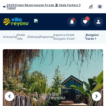
2026 Erken Rezervasyon Fırsatı 🏖️ Vade Farksız 3
Taksit
0
Kiralık
Sapanca Kiralık
Bungalov
Anasayfa
/
/
Sakarya
/
Sapanca
/
/
Villa
Bungalov Evleri
Karen 1