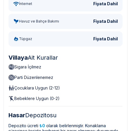
Fiyata Dahil
İnternet
Fiyata Dahil
Havuz ve Bahçe Bakımı
Fiyata Dahil
Tüpgaz
Villaya
Ait Kurallar
Sigara İçilmez
Parti Düzenlenemez
Çocuklara Uygun (2-12)
Bebeklere Uygun (0-2)
Hasar
Depozitosu
Depozito ücreti
₺0
olarak belirlenmiştir. Konaklama
sürecince tesiste herhangi bir zarar olmaması durumunda