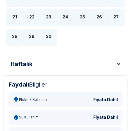
21
22
23
24
25
26
27
28
29
30
Haftalık
Faydalı
Bilgiler
Türk Lirası - TL
Dolar - USD
Sterlin - GBP
Eur
Fiyata Dahil
Elektrik Kullanımı
Fiyata Dahil
Su Kullanımı