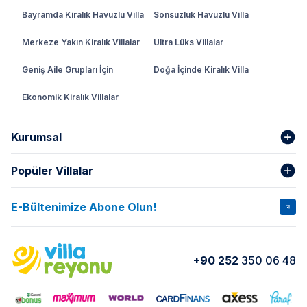
Bayramda Kiralık Havuzlu Villa
Sonsuzluk Havuzlu Villa
Merkeze Yakın Kiralık Villalar
Ultra Lüks Villalar
Geniş Aile Grupları İçin
Doğa İçinde Kiralık Villa
Ekonomik Kiralık Villalar
Kurumsal
Popüler Villalar
Hakkımızda
Gizlilik Şartları
İptal Şartları
Banka Hesapları
E-Bültenimize Abone Olun!
VİLLA SALKIM
VİLLA SLAY 1
Kurumsal
Blog
VİLLA GOLD ROSE
VİLLA SARNIÇ
Yorumlar
Nasıl Kiralarım
+90 252
350 06 48
VİLLA OLENNA 1
VİLLA MERT
İletişim
Kiralama Sözleşmesi
VİLLA VERDANİA
VİLLA BELLA