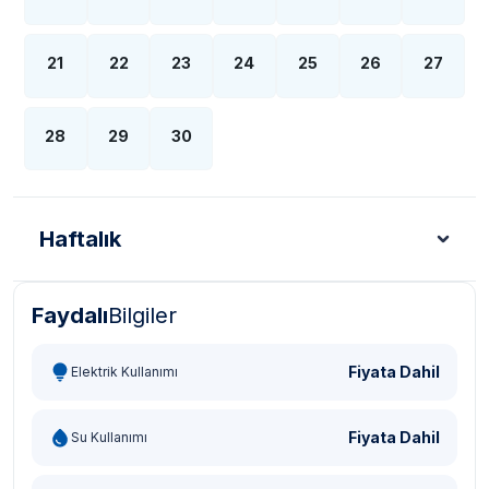
21
22
23
24
25
26
27
28
29
30
Haftalık
Faydalı
Bilgiler
Türk Lirası - TL
Dolar - USD
Sterlin - GBP
Eur
Fiyata Dahil
Elektrik Kullanımı
Fiyata Dahil
Su Kullanımı