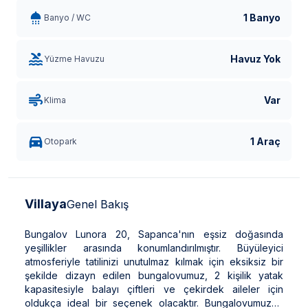
1 Banyo
Banyo / WC
Havuz Yok
Yüzme Havuzu
Var
Klima
1 Araç
Otopark
Villaya
Genel Bakış
Bungalov Lunora 20, Sapanca'nın eşsiz doğasında
yeşillikler arasında konumlandırılmıştır. Büyüleyici
atmosferiyle tatilinizi unutulmaz kılmak için eksiksiz bir
şekilde dizayn edilen bungalovumuz, 2 kişilik yatak
kapasitesiyle balayı çiftleri ve çekirdek aileler için
oldukça ideal bir seçenek olacaktır. Bungalovumuzda