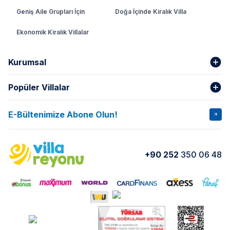
Geniş Aile Grupları İçin
Doğa İçinde Kiralık Villa
Ekonomik Kiralık Villalar
Kurumsal
Popüler Villalar
Hakkımızda
Gizlilik Şartları
İptal Şartları
Banka Hesapları
E-Bültenimize Abone Olun!
VİLLA SALKIM
VİLLA SLAY 1
Kurumsal
Blog
VİLLA GOLD ROSE
VİLLA SARNIÇ
Yorumlar
Nasıl Kiralarım
+90 252
350 06 48
VİLLA OLENNA 1
VİLLA MERT
İletişim
Kiralama Sözleşmesi
VİLLA VERDANİA
VİLLA BELLA
Belgelerimiz
VİLLA MİRAVA
VILLA ADRIMA 1
VİLLA TİAMO
VİLLA ZEYTİN DALI