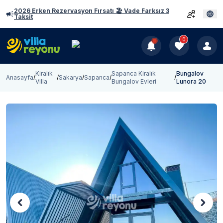
2026 Erken Rezervasyon Fırsatı 🏖️ Vade Farksız 3
Taksit
0
Kiralık
Sapanca Kiralık
Bungalov
Anasayfa
/
/
Sakarya
/
Sapanca
/
/
Villa
Bungalov Evleri
Lunora 20