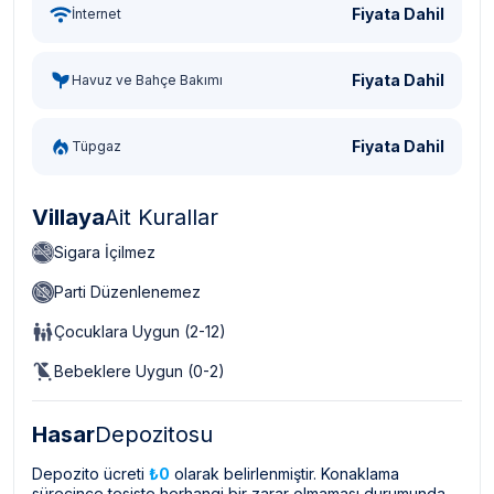
Fiyata Dahil
İnternet
Fiyata Dahil
Havuz ve Bahçe Bakımı
Fiyata Dahil
Tüpgaz
Villaya
Ait Kurallar
Sigara İçilmez
Parti Düzenlenemez
Çocuklara Uygun (2-12)
Bebeklere Uygun (0-2)
Hasar
Depozitosu
Depozito ücreti
₺0
olarak belirlenmiştir. Konaklama
sürecince tesiste herhangi bir zarar olmaması durumunda