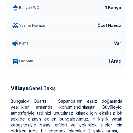
1 Banyo
Banyo / WC
Özel Havuz
Yüzme Havuzu
Var
Klima
1 Araç
Otopark
Villaya
Genel Bakış
Bungalov Quartz 1, Sapanca'nın eşsiz doğasında
yeşillikler arasında konumlandırılmıştır. Büyüleyici
atmosferiyle tatilinizi unutulmaz kılmak için eksiksiz bir
şekilde dizayn edilen bungalovumuz, 4 kişilik yatak
kapasitesiyle balayı çiftleri ve çekirdek aileler için
oldukça ideal bir seçenek olacaktır. 2 yatak odası, 1