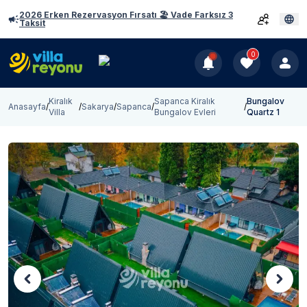
2026 Erken Rezervasyon Fırsatı 🏖️ Vade Farksız 3
Taksit
0
Kiralık
Sapanca Kiralık
Bungalov
Anasayfa
/
/
Sakarya
/
Sapanca
/
/
Villa
Bungalov Evleri
Quartz 1