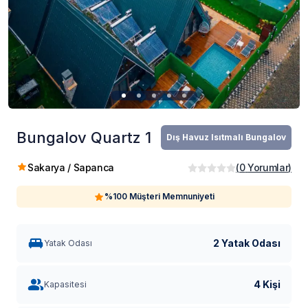
Bungalov Quartz 1
Dış Havuz Isıtmalı Bungalov
Sakarya / Sapanca
(
0
Yorumlar
)
%100 Müşteri Memnuniyeti
2 Yatak Odası
Yatak Odası
4 Kişi
Kapasitesi