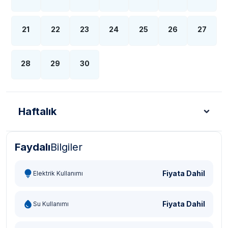
21
22
23
24
25
26
27
28
29
30
Haftalık
Faydalı
Bilgiler
Türk Lirası - TL
Dolar - USD
Sterlin - GBP
Eur
Fiyata Dahil
Elektrik Kullanımı
Fiyata Dahil
Su Kullanımı