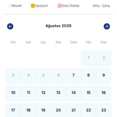
***
***
BÖLGE İLE İLGİLİ KRİTİK BİLGİLER
Müsait
Opsiyon
Dolu Günler
Giriş - Çıkış
*
Sapanca bölgesinde özellikle yaz aylarında yoğun
nüfus artışı sebebiyle; bölge genelinde nadiren de olsa
internet, elektrik ve su kesintileri yaşanabilmektedir.
Ağustos 2026
Pzt
Sal
Çar
Per
Cum
Cts
Paz
1
2
3
4
5
6
7
8
9
10
11
12
13
14
15
16
17
18
19
20
21
22
23