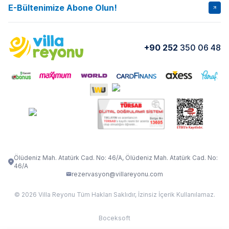
İptal Şartları
Banka Hesapları
E-Bültenimize Abone Olun!
VİLLA SALKIM
VİLLA SLAY 1
Kurumsal
Blog
VİLLA GOLD ROSE
VİLLA SARNIÇ
Yorumlar
Nasıl Kiralarım
+90 252
350 06 48
VİLLA OLENNA 1
VİLLA MERT
İletişim
Kiralama Sözleşmesi
VİLLA VERDANİA
VİLLA BELLA
Belgelerimiz
VİLLA MİRAVA
VILLA ADRIMA 1
VİLLA TİAMO
VİLLA ZEYTİN DALI
VİLLA LARA
VILLA ELMALI
VİLLA EVRİM 1
Ölüdeniz Mah. Atatürk Cad. No: 46/A, Ölüdeniz Mah. Atatürk Cad. No:
46/A
rezervasyon@villareyonu.com
© 2026 Villa Reyonu Tüm Hakları Saklıdır, İzinsiz İçerik Kullanılamaz.
Boceksoft