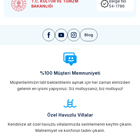
T.C. KÜLTÜR VE TURİZM
Belge No
BAKANLIĞI
54-1786
Blog
%100 Müşteri Memnuniyeti
Müşterilerimizin tatil beklentilerini aşmak için her zaman elimizden
gelenin en iyisini yapıyoruz. Siz mutluysanız, biz mutluyuz!
Özel Havuzlu Villalar
Kendinize ait özel havuzlu villalarımızda serinlemenin keyfini çıkarın.
Mahremiyet ve konforun tadını çıkarın.