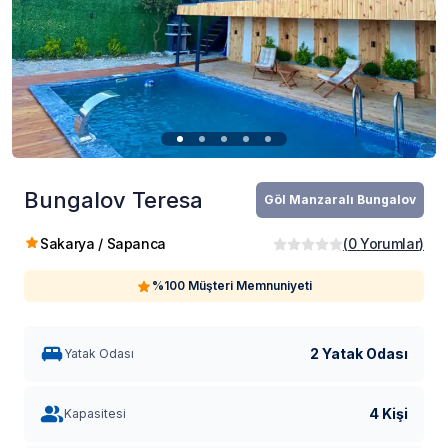
Bungalov Teresa
Göl Manzaralı Bungalov
Sakarya / Sapanca
(
0
Yorumlar
)
%100 Müşteri Memnuniyeti
2 Yatak Odası
Yatak Odası
4 Kişi
Kapasitesi