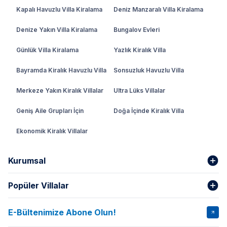
Kapalı Havuzlu Villa Kiralama
Deniz Manzaralı Villa Kiralama
Denize Yakın Villa Kiralama
Bungalov Evleri
Günlük Villa Kiralama
Yazlık Kiralık Villa
Bayramda Kiralık Havuzlu Villa
Sonsuzluk Havuzlu Villa
Merkeze Yakın Kiralık Villalar
Ultra Lüks Villalar
Geniş Aile Grupları İçin
Doğa İçinde Kiralık Villa
Ekonomik Kiralık Villalar
Kurumsal
Popüler Villalar
Hakkımızda
Gizlilik Şartları
İptal Şartları
Banka Hesapları
E-Bültenimize Abone Olun!
VİLLA SALKIM
VİLLA SLAY 1