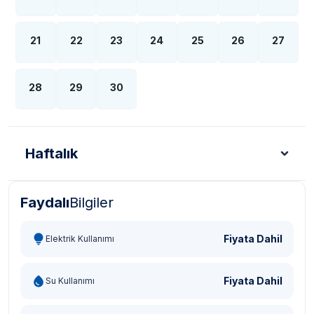
21
22
23
24
25
26
27
28
29
30
Haftalık
Faydalı
Bilgiler
Türk Lirası - TL
Dolar - USD
Sterlin - GBP
Eur
Fiyata Dahil
Elektrik Kullanımı
Fiyata Dahil
Su Kullanımı