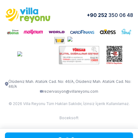
Kurumsal
Blog
VİLLA GOLD ROSE
VİLLA SARNIÇ
Yorumlar
Nasıl Kiralarım
+90 252
350 06 48
VİLLA OLENNA 1
VİLLA MERT
İletişim
Kiralama Sözleşmesi
VİLLA VERDANİA
VİLLA BELLA
Belgelerimiz
VİLLA MİRAVA
VILLA ADRIMA 1
VİLLA TİAMO
VİLLA ZEYTİN DALI
VİLLA LARA
VILLA ELMALI
VİLLA EVRİM 1
Ölüdeniz Mah. Atatürk Cad. No: 46/A, Ölüdeniz Mah. Atatürk Cad. No:
46/A
rezervasyon@villareyonu.com
© 2026 Villa Reyonu Tüm Hakları Saklıdır, İzinsiz İçerik Kullanılamaz.
Boceksoft
Fethiye Kas Kalkan 2