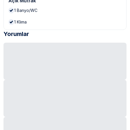
Açık Mutfak
1
Banyo/WC
1
Klima
Yorumlar