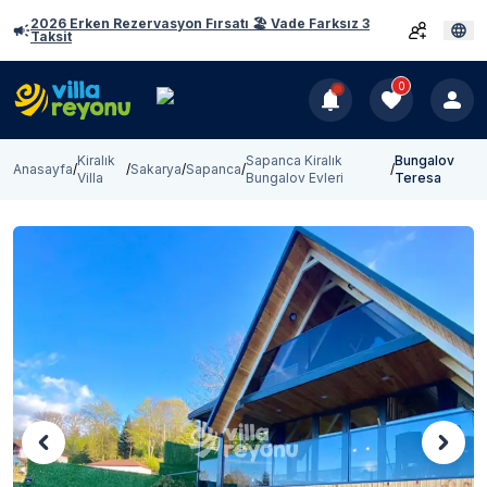
2026 Erken Rezervasyon Fırsatı 🏖️ Vade Farksız 3
Taksit
0
Kiralık
Sapanca Kiralık
Bungalov
Anasayfa
/
/
Sakarya
/
Sapanca
/
/
Villa
Bungalov Evleri
Teresa