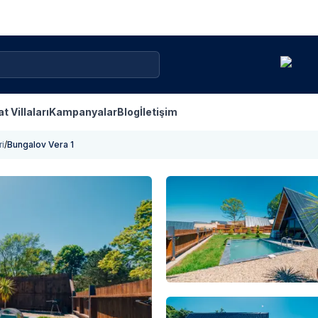
at Villaları
Kampanyalar
Blog
İletişim
ri
/
Bungalov Vera 1