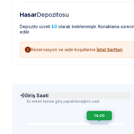
Hasar
Depozitosu
Depozito ücreti
₺0
olarak belirlenmiştir. Konaklama sürec
edilir.
Rezervasyon ve iade koşullarına
İptal Şartları
Giriş Saati
En erken tesise giriş yapabileceğiniz saat.
14.00