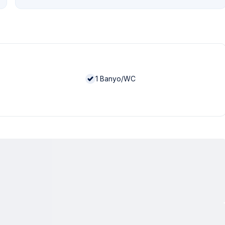
1
Banyo/WC