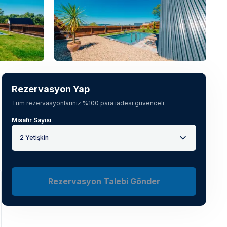
Tüm fotoğrafları gör
(
18
)
Rezervasyon Yap
Tüm rezervasyonlarınız %100 para iadesi güvenceli
Misafir Sayısı
2 Yetişkin
Rezervasyon Talebi Gönder