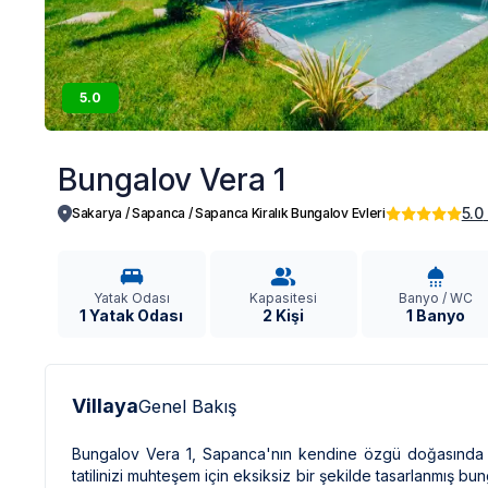
5.0
Bungalov Vera 1
5.0
Sakarya / Sapanca
/
Sapanca Kiralık Bungalov Evleri
Yatak Odası
Kapasitesi
Banyo / WC
1 Yatak Odası
2 Kişi
1 Banyo
Villaya
Genel Bakış
Bungalov Vera 1, Sapanca'nın kendine özgü doğasında özg
tatilinizi muhteşem için eksiksiz bir şekilde tasarlanmış bun