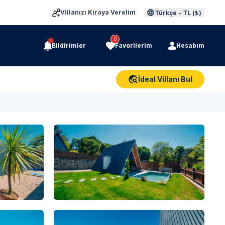
Villanızı Kiraya Verelim
Türkçe
-
TL (₺)
0
Bildirimler
Favorilerim
Hesabım
İdeal Villanı Bul