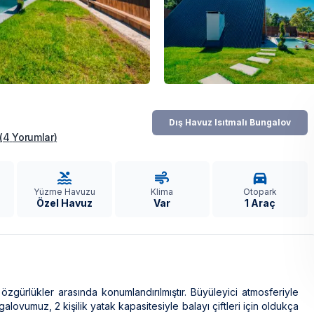
Dış Havuz Isıtmalı Bungalov
(
4
Yorumlar
)
Yüzme Havuzu
Klima
Otopark
Özel Havuz
Var
1 Araç
ürlükler arasında konumlandırılmıştır. Büyüleyici atmosferiyle
galovumuz, 2 kişilik yatak kapasitesiyle balayı çiftleri için oldukça