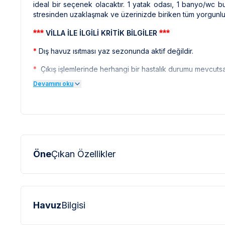
ideal bir seçenek olacaktır. 1 yatak odası, 1 banyo/wc 
stresinden uzaklaşmak ve üzerinizde biriken tüm yorgunluk
***
***
VİLLA İLE İLGİLİ KRİTİK BİLGİLER
*
Dış havuz ısıtması yaz sezonunda aktif değildir.
*
Çıkış işlemlerinde herhangi bir hastalık durumu mevcutsa,
Devamını oku
*
Doğa içerisinde bulunan tüm villalarımızda düze
kelebek,böcek,sinek vb. bulunma ihtimali bulunmaktadır.
*
Bu evin resimlerinin bulunduğu yerdeki diğer evlerin 
profesyonel fotoğraf makineleri ile çekilmektedir. Bu 
büyük olarak görülebilmektedir.
***
Öne
Çıkan Özellikler
***
BÖLGE İLE İLGİLİ KRİTİK BİLGİLER
*
Sapanca civarında bulunan villalarımızın bir kısmı, bölg
için yokuş yukarı çıkılması gerekmektedir. Bazı villalarımızın
*
Sapanca bölgesinde özellikle yaz aylarında yoğun nüf
Havuz
Bilgisi
elektrik ve su kesintileri yaşanabilmektedir.