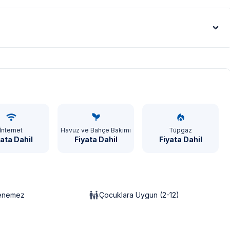
Euro - €
İnternet
Havuz ve Bahçe Bakımı
Tüpgaz
yata Dahil
Fiyata Dahil
Fiyata Dahil
lenemez
Çocuklara Uygun (2-12)