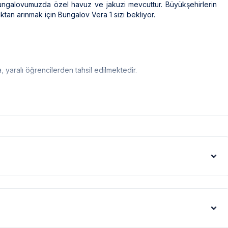
bungalovumuzda özel havuz ve jakuzi mevcuttur. Büyükşehirlerin
tan arınmak için Bungalov Vera 1 sizi bekliyor.
 yaralı öğrencilerden tahsil edilmektedir.
nli olarak ilaçlama yapılmaktadır. Ancak yine de çevrede
resimleri gibi ekranlar sığdırmak amacıyla, geniş açılı lens ve
nedenle resimler üzerinde yer alan nesnelerin gerçeğinden daha
e şartlarının devamı üzerine kurulmuştur. Bu villalarımıza ulaşmak
 yolu stabilize(toprak) olabilir.
us artışı nedeniyle; bölge genelinde nadiren de olsa internet,