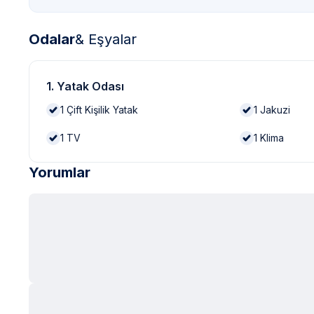
Odalar
& Eşyalar
1. Yatak Odası
1
Çift Kişilik Yatak
1
Jakuzi
1
TV
1
Klima
Yorumlar