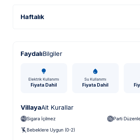
Haftalık
Türk Lirası - TL
Dolar - USD
Sterlin - GBP
Faydalı
Bilgiler
Elektrik Kullanımı
Su Kullanımı
Fiyata Dahil
Fiyata Dahil
Fi
Villaya
Ait Kurallar
Sigara İçilmez
Parti Düzen
Bebeklere Uygun (0-2)