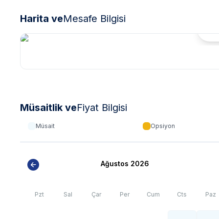
Harita ve
Mesafe Bilgisi
Hari
Müsaitlik ve
Fiyat Bilgisi
Müsait
Opsiyon
Ağustos 2026
Pzt
Sal
Çar
Per
Cum
Cts
Paz