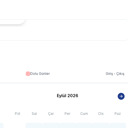
tada Göster
Dolu Günler
Giriş - Çıkış
Eylül 2026
Pzt
Sal
Çar
Per
Cum
Cts
Paz