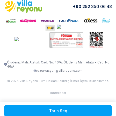
Yorumlar
Nasıl Kiralarım
+90 252
350 06 48
VİLLA OLENNA 1
VİLLA MERT
İletişim
Kiralama Sözleşmesi
VİLLA VERDANİA
VİLLA BELLA
Belgelerimiz
VİLLA MİRAVA
VILLA ADRIMA 1
VİLLA TİAMO
VİLLA ZEYTİN DALI
VİLLA LARA
VILLA ELMALI
VİLLA EVRİM 1
Ölüdeniz Mah. Atatürk Cad. No: 46/A, Ölüdeniz Mah. Atatürk Cad. No:
46/A
rezervasyon@villareyonu.com
© 2026 Villa Reyonu Tüm Hakları Saklıdır, İzinsiz İçerik Kullanılamaz.
Boceksoft
Fethiye Kas Kalkan 2
Tarih Seç
Sapanca