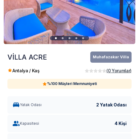
VİLLA ACRE
Muhafazakar Villa
Antalya / Kaş
(
0
Yorumlar
)
%100 Müşteri Memnuniyeti
2 Yatak Odası
Yatak Odası
4 Kişi
Kapasitesi