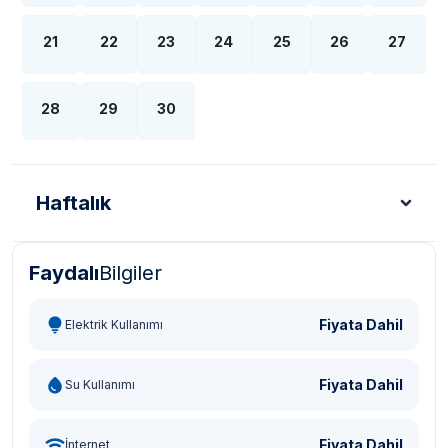
21
22
23
24
25
26
27
28
29
30
Haftalık
Faydalı
Bilgiler
Türk Lirası - TL
Dolar - USD
Sterlin - GBP
Eur
Fiyata Dahil
Elektrik Kullanımı
Fiyata Dahil
Su Kullanımı
Fiyata Dahil
İnternet