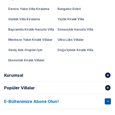
Denize Yakın Villa Kiralama
Bungalov Evleri
Günlük Villa Kiralama
Yazlık Kiralık Villa
Bayramda Kiralık Havuzlu Villa
Sonsuzluk Havuzlu Villa
Merkeze Yakın Kiralık Villalar
Ultra Lüks Villalar
Geniş Aile Grupları İçin
Doğa İçinde Kiralık Villa
Ekonomik Kiralık Villalar
Kurumsal
Popüler Villalar
Hakkımızda
Gizlilik Şartları
İptal Şartları
Banka Hesapları
E-Bültenimize Abone Olun!
VİLLA SALKIM
VİLLA SLAY 1
Kurumsal
Blog
VİLLA GOLD ROSE
VİLLA SARNIÇ