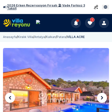
2026 Erken Rezervasyon Fırsatı 🏖️ Vade Farksız 3
Taksit
0
Anasayfa
/
Kiralık Villa
/
Antalya
/
Kalkan
/
Patara
/
VİLLA ACRE