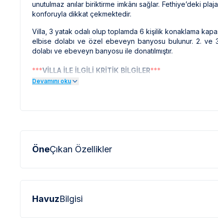
unutulmaz anılar biriktirme imkânı sağlar. Fethiye’deki plaj
konforuyla dikkat çekmektedir.
Villa, 3 yatak odalı olup toplamda 6 kişilik konaklama kapasit
elbise dolabı ve özel ebeveyn banyosu bulunur. 2. ve 3. y
dolabı ve ebeveyn banyosu ile donatılmıştır.
***
VİLLA İLE İLGİLİ KRİTİK BİLGİLER
***
Devamını oku
*
Doğa içerisinde bulunan tüm villalarımızda düzenli olar
sinek vb. bulunma ihtimali bulunmaktadır.
*
Bu evin resimleri sitemizde yer alan diğer evlerin resim
profesyonel fotoğraf makinaları ile çekilmektedir. Bu ne
olarak görülebilmektedir.
Öne
Çıkan Özellikler
***
BÖLGE İLE İLGİLİ KRİTİK BİLGİLER
***
*
Fethiye bölgesinde özellikle yaz aylarında yoğun nüf
elektrik ve su kesintileri yaşanabilmektedir.
Havuz
Bilgisi