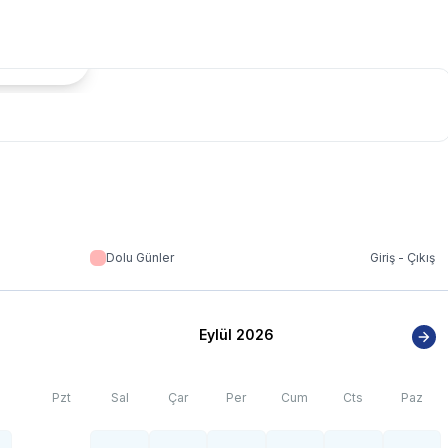
tada Göster
Dolu Günler
Giriş - Çıkış
Eylül 2026
Pzt
Sal
Çar
Per
Cum
Cts
Paz