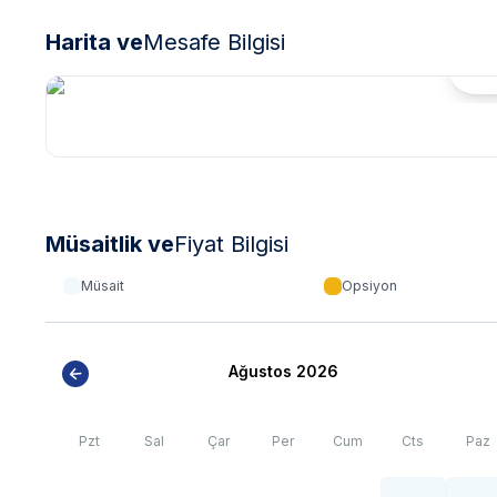
Harita ve
Mesafe Bilgisi
Hari
Müsaitlik ve
Fiyat Bilgisi
Müsait
Opsiyon
Ağustos 2026
Pzt
Sal
Çar
Per
Cum
Cts
Paz