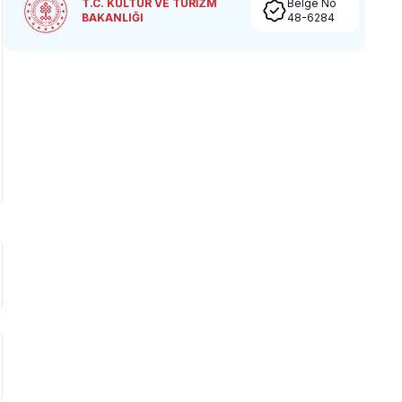
T.C. KÜLTÜR VE TURİZM
Belge No
BAKANLIĞI
48-6284