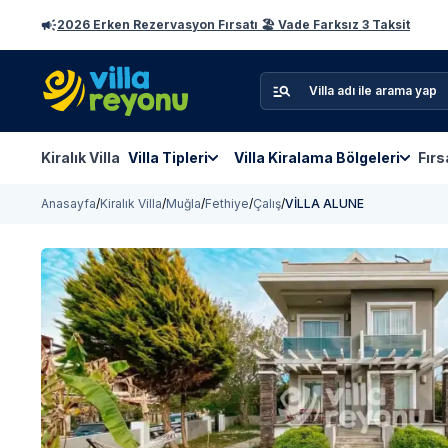
2026 Erken Rezervasyon Fırsatı 🏖️ Vade Farksız 3 Taksit
Kiralık Villa
Villa Tipleri
Villa Kiralama Bölgeleri
Fırs
Anasayfa
/
Kiralık Villa
/
Muğla
/
Fethiye
/
Çalış
/
VİLLA ALUNE