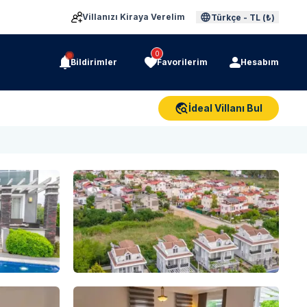
Villanızı Kiraya Verelim
Türkçe
-
TL (₺)
0
Bildirimler
Favorilerim
Hesabım
İdeal Villanı Bul