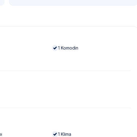
1
Komodin
bı
1
Klima