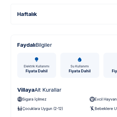
Haftalık
Türk Lirası - TL
Dolar - USD
Sterlin - GBP
Faydalı
Bilgiler
Elektrik Kullanımı
Su Kullanımı
Fiyata Dahil
Fiyata Dahil
Fi
Villaya
Ait Kurallar
Sigara İçilmez
Evcil Hayva
Çocuklara Uygun (2-12)
Bebeklere U