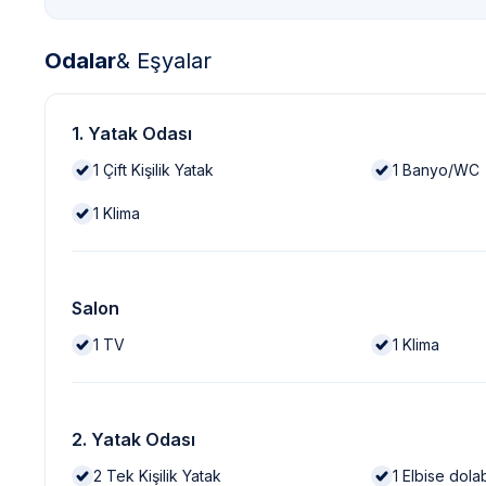
Odalar
& Eşyalar
1. Yatak Odası
1
Çift Kişilik Yatak
1
Banyo/WC
1
Klima
Salon
1
TV
1
Klima
2. Yatak Odası
2
Tek Kişilik Yatak
1
Elbise dola