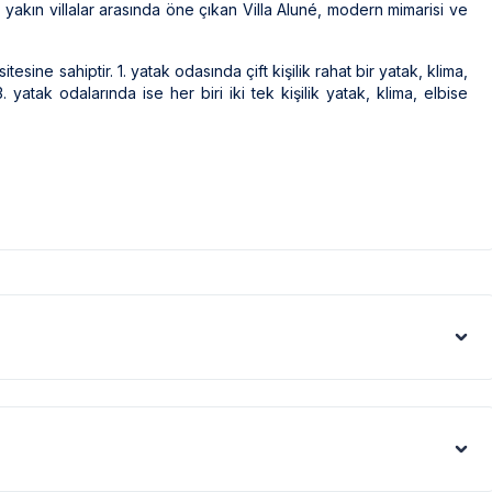
a yakın villalar arasında öne çıkan Villa Aluné, modern mimarisi ve
esine sahiptir. 1. yatak odasında çift kişilik rahat bir yatak, klima,
atak odalarında ise her biri iki tek kişilik yatak, klima, elbise
ak ilaçlama yapılmaktadır. Ancak yine de çevrede kelebek, böcek,
leri gibi görüntüyü ekrana sığdırmak amacıyla, geniş açılı lens ve
denle resimler üzerinde yer alan objeler gerçeğinden daha büyük
us artışı sebebiyle; bölge genelinde nadiren de olsa internet,