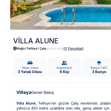
VİLLA ALUNE
(
0
Yorumlar
)
Muğla / Fethiye
/
Çalış
Yatak Odası
Kapasitesi
Banyo / WC
3 Yatak Odası
6 Kişi
3 Banyo
Villaya
Genel Bakış
Villa Aluné
, Fethiye’nin gözde Çalış mevkiinde, plajlar
yalnızca 450 metre uzaklıkta olan villa, geniş aileler 