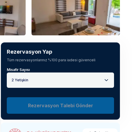
Tüm fotoğrafları gör
(
13
)
Rezervasyon Yap
Tüm rezervasyonlarınız %100 para iadesi güvenceli
Misafir Sayısı
2 Yetişkin
Rezervasyon Talebi Gönder