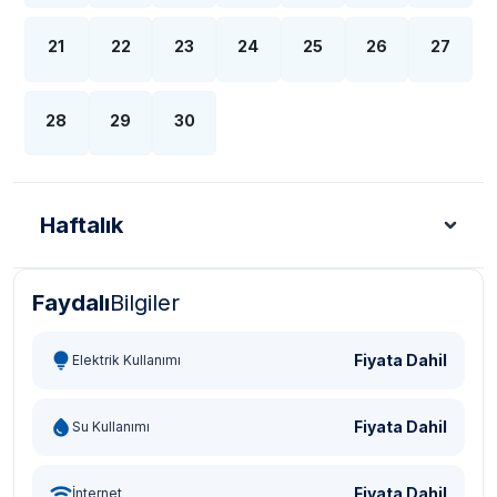
21
22
23
24
25
26
27
28
29
30
Haftalık
Faydalı
Bilgiler
Türk Lirası - TL
Dolar - USD
Sterlin - GBP
Eur
Fiyata Dahil
Elektrik Kullanımı
Fiyata Dahil
Su Kullanımı
Fiyata Dahil
İnternet