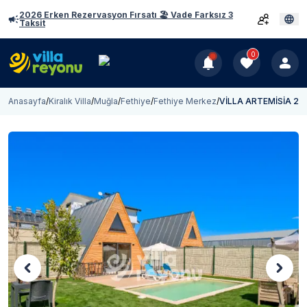
2026 Erken Rezervasyon Fırsatı 🏖️ Vade Farksız 3
Taksit
0
Anasayfa
/
Kiralık Villa
/
Muğla
/
Fethiye
/
Fethiye Merkez
/
VİLLA ARTEMİSİA 2