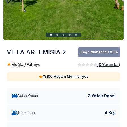
VİLLA ARTEMİSİA 2
Doğa Manzaralı Villa
Muğla / Fethiye
(
0
Yorumlar
)
%100 Müşteri Memnuniyeti
2 Yatak Odası
Yatak Odası
4 Kişi
Kapasitesi