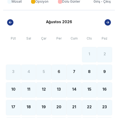
*
Fethiye
bölgesinde özellikle yaz aylarında yoğun nüfus
Müsait
Opsiyon
Dolu Günler
Giriş - Çıkış
artışı sebebiyle; bölge genelinde nadiren de
olsa internet, elektrik ve su kesintileri yaşanabilmektedir.
Ağustos 2026
Pzt
Sal
Çar
Per
Cum
Cts
Paz
1
2
3
4
5
6
7
8
9
10
11
12
13
14
15
16
17
18
19
20
21
22
23