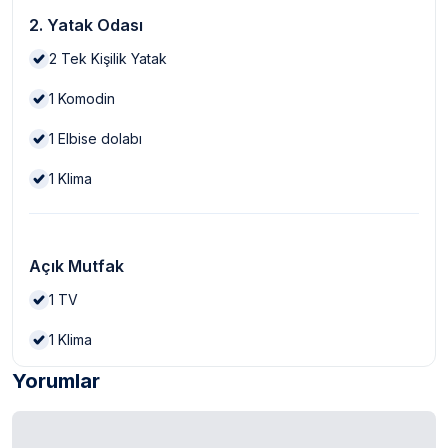
2. Yatak Odası
2
Tek Kişilik Yatak
1
Komodin
1
Elbise dolabı
1
Klima
Açık Mutfak
1
TV
1
Klima
Yorumlar