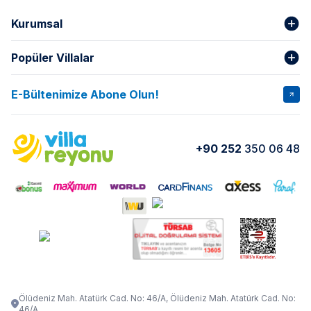
Kurumsal
Popüler Villalar
Hakkımızda
Gizlilik Şartları
İptal Şartları
Banka Hesapları
E-Bültenimize Abone Olun!
VİLLA SALKIM
VİLLA SLAY 1
Kurumsal
Blog
VİLLA GOLD ROSE
VİLLA SARNIÇ
Yorumlar
Nasıl Kiralarım
+90 252
350 06 48
VİLLA OLENNA 1
VİLLA MERT
İletişim
Kiralama Sözleşmesi
VİLLA VERDANİA
VİLLA BELLA
Belgelerimiz
VİLLA MİRAVA
VILLA ADRIMA 1
VİLLA TİAMO
VİLLA ZEYTİN DALI
VİLLA LARA
VILLA ELMALI
VİLLA EVRİM 1
Ölüdeniz Mah. Atatürk Cad. No: 46/A, Ölüdeniz Mah. Atatürk Cad. No:
46/A