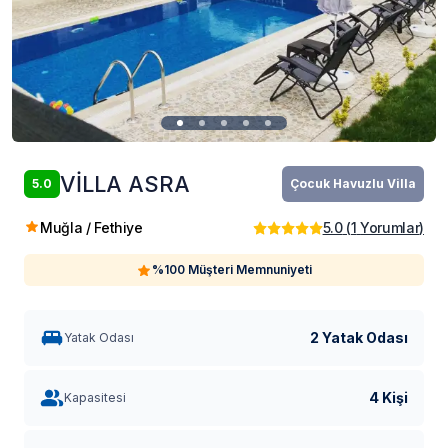
VİLLA ASRA
5.0
Çocuk Havuzlu Villa
Muğla / Fethiye
5.0
(
1
Yorumlar
)
%100 Müşteri Memnuniyeti
2 Yatak Odası
Yatak Odası
4 Kişi
Kapasitesi