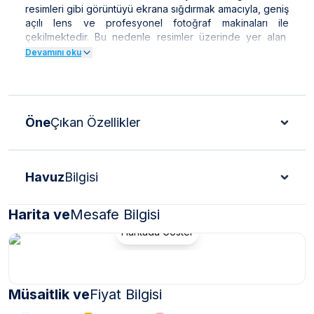
resimleri gibi görüntüyü ekrana sığdırmak amacıyla, geniş
açılı lens ve profesyonel fotoğraf makinaları ile
çekilmektedir. Bu nedenle resimler üzerinde yer alan
objeler gerçeğinden daha büyük olarak
Devamını oku
görülebilmektedir.
NOT : Doğa içerisinde bulunan tüm villalarımızda düzenli
olarak ilaçlama yapılmaktadır. Ancak yine de çevrede
kelebek, böcek, sinek vb. bulunma ihtimali vardır.
Öne
Çıkan Özellikler
Havuz
Bilgisi
Harita ve
Mesafe Bilgisi
Haritada Göster
Müsaitlik ve
Fiyat Bilgisi