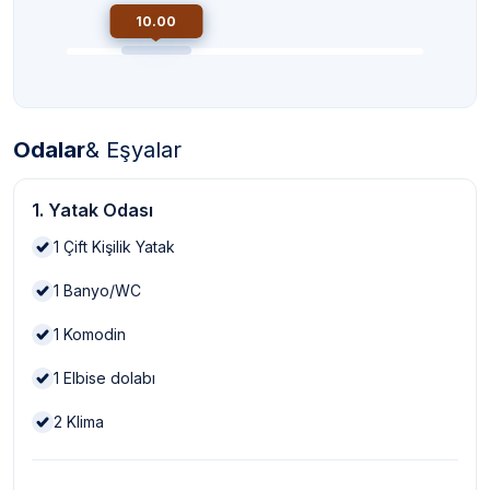
10.00
Odalar
& Eşyalar
1. Yatak Odası
1
Çift Kişilik Yatak
1
Banyo/WC
1
Komodin
1
Elbise dolabı
2
Klima