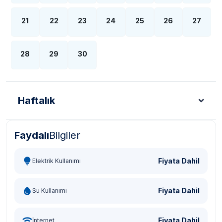
21
22
23
24
25
26
27
28
29
30
Haftalık
Faydalı
Bilgiler
Türk Lirası - TL
Dolar - USD
Sterlin - GBP
Eur
Fiyata Dahil
Elektrik Kullanımı
Fiyata Dahil
Su Kullanımı
Fiyata Dahil
İnternet