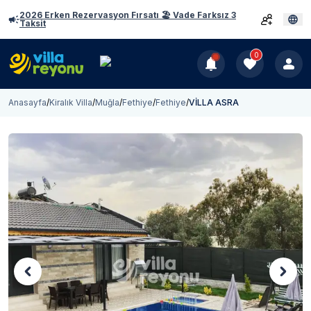
2026 Erken Rezervasyon Fırsatı 🏖️ Vade Farksız 3
Taksit
0
Anasayfa
/
Kiralık Villa
/
Muğla
/
Fethiye
/
Fethiye
/
VİLLA ASRA