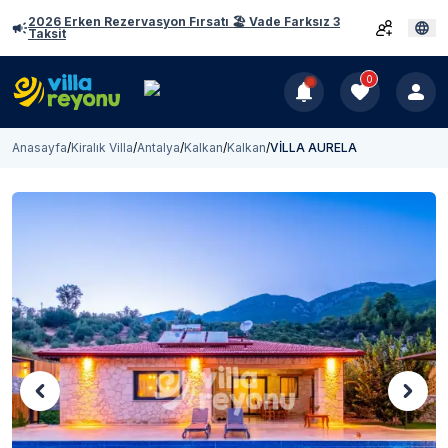
2026 Erken Rezervasyon Fırsatı 🏖️ Vade Farksız 3
Taksit
0
Anasayfa
/
Kiralık Villa
/
Antalya
/
Kalkan
/
Kalkan
/
VİLLA AURELA