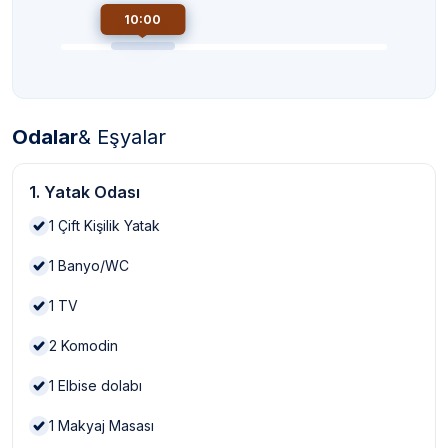
10:00
Odalar
& Eşyalar
1. Yatak Odası
1
Çift Kişilik Yatak
1
Banyo/WC
1
TV
2
Komodin
1
Elbise dolabı
1
Makyaj Masası