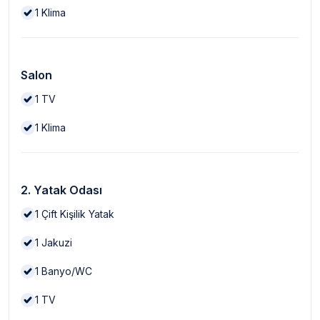
1
Klima
Salon
1
TV
1
Klima
2. Yatak Odası
1
Çift Kişilik Yatak
1
Jakuzi
1
Banyo/WC
1
TV