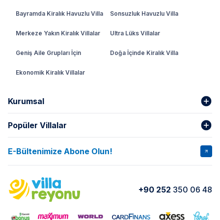
Bayramda Kiralık Havuzlu Villa
Sonsuzluk Havuzlu Villa
Merkeze Yakın Kiralık Villalar
Ultra Lüks Villalar
Geniş Aile Grupları İçin
Doğa İçinde Kiralık Villa
Ekonomik Kiralık Villalar
Kurumsal
Popüler Villalar
Hakkımızda
Gizlilik Şartları
İptal Şartları
Banka Hesapları
E-Bültenimize Abone Olun!
VİLLA SALKIM
VİLLA SLAY 1
Kurumsal
Blog
VİLLA GOLD ROSE
VİLLA SARNIÇ
Yorumlar
Nasıl Kiralarım
+90 252
350 06 48
VİLLA OLENNA 1
VİLLA MERT
İletişim
Kiralama Sözleşmesi
VİLLA VERDANİA
VİLLA BELLA