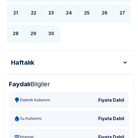
21
22
23
24
25
26
27
28
29
30
Haftalık
Faydalı
Bilgiler
Türk Lirası - TL
Dolar - USD
Sterlin - GBP
Eur
Fiyata Dahil
Elektrik Kullanımı
Fiyata Dahil
Su Kullanımı
Fiyata Dahil
İnternet