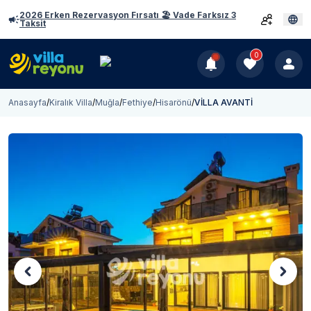
2026 Erken Rezervasyon Fırsatı 🏖️ Vade Farksız 3
Taksit
0
Anasayfa
/
Kiralık Villa
/
Muğla
/
Fethiye
/
Hisarönü
/
VİLLA AVANTİ