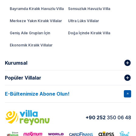
Bayramda Kiralık Havuzlu Villa
Sonsuzluk Havuzlu Villa
Merkeze Yakın Kiralık Villalar
Ultra Lüks Villalar
Geniş Aile Grupları İçin
Doğa İçinde Kiralık Villa
Ekonomik Kiralık Villalar
Kurumsal
Popüler Villalar
Hakkımızda
Gizlilik Şartları
İptal Şartları
Banka Hesapları
E-Bültenimize Abone Olun!
VİLLA SALKIM
VİLLA SLAY 1
Kurumsal
Blog
VİLLA GOLD ROSE
VİLLA SARNIÇ
Yorumlar
Nasıl Kiralarım
+90 252
350 06 48
VİLLA OLENNA 1
VİLLA MERT
İletişim
Kiralama Sözleşmesi
VİLLA VERDANİA
VİLLA BELLA