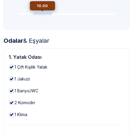
10.00
Odalar
& Eşyalar
1. Yatak Odası
1
Çift Kişilik Yatak
1
Jakuzi
1
Banyo/WC
2
Komodin
1
Klima