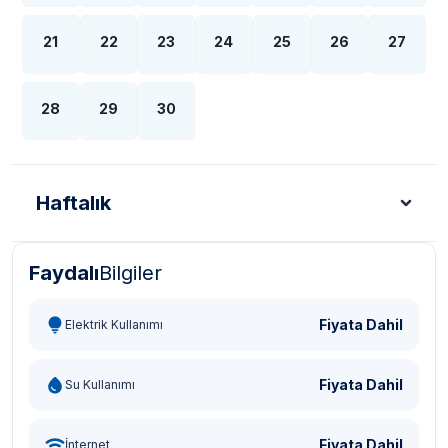
21
22
23
24
25
26
27
28
29
30
Haftalık
Faydalı
Bilgiler
Türk Lirası - TL
Dolar - USD
Sterlin - GBP
Eur
Fiyata Dahil
Elektrik Kullanımı
Fiyata Dahil
Su Kullanımı
Fiyata Dahil
İnternet