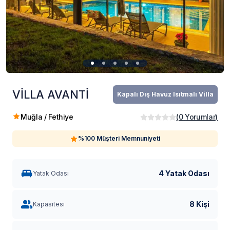
VİLLA AVANTİ
Kapalı Dış Havuz Isıtmalı Villa
Muğla / Fethiye
(
0
Yorumlar
)
%100 Müşteri Memnuniyeti
4 Yatak Odası
Yatak Odası
8 Kişi
Kapasitesi