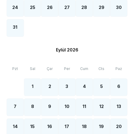
görülebilmektedir.
24
25
26
27
28
29
30
***
BÖLGE İLE İLGİLİ KRİTİK BİLGİLER
***
*
Fethiye çevresinde bulunan villarımızın bir kısmı, bölge
31
şartları sebebiyle yamaç üzerine kurulmuştur.
Bu villalarımıza ulaşmak için yokuş yukarı çıkılması
gerekmektedir. Bazı villalarımızın ise yolu
stabilize(toprak) olabilmektedir.
Eylül 2026
*
Fethiye bölgesinde özellikle yaz aylarında yoğun nüfus
artışı sebebiyle; bölge genelinde nadiren de
Pzt
Sal
Çar
Per
Cum
Cts
Paz
olsa internet, elektrik ve su kesintileri yaşanabilmektedir.
1
2
3
4
5
6
7
8
9
10
11
12
13
14
15
16
17
18
19
20