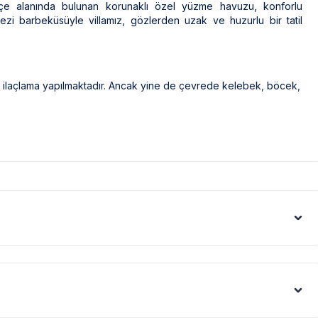
hçe alanında bulunan korunaklı özel yüzme havuzu, konforlu
ezi barbeküsüyle villamız, gözlerden uzak ve huzurlu bir tatil
ak ilaçlama yapılmaktadır. Ancak yine de çevrede kelebek, böcek,
eri gibi görüntüyü ekrana sığdırmak amacıyla, geniş açılı lens ve
denle resimler üzerinde yer alan objeler gerçeğinden daha büyük
ölge şartları sebebiyle yamaç üzerine kurulmuştur.
tedir. Bazı villalarımızın ise yolu stabilize(toprak)
üfus artışı sebebiyle; bölge genelinde nadiren de olsa internet,