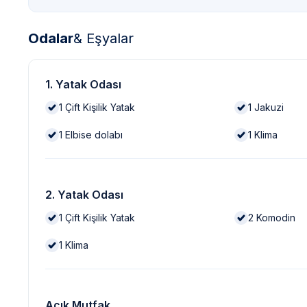
Odalar
& Eşyalar
1. Yatak Odası
1
Çift Kişilik Yatak
1
Jakuzi
1
Elbise dolabı
1
Klima
2. Yatak Odası
1
Çift Kişilik Yatak
2
Komodin
1
Klima
Açık Mutfak