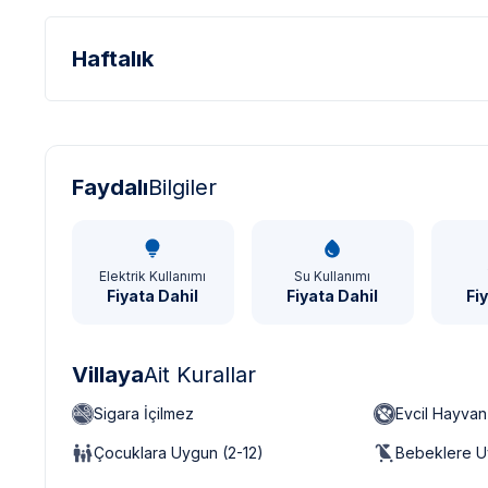
Haftalık
Türk Lirası - TL
Dolar - USD
Sterlin - GBP
Faydalı
Bilgiler
Elektrik Kullanımı
Su Kullanımı
Fiyata Dahil
Fiyata Dahil
Fi
Villaya
Ait Kurallar
Sigara İçilmez
Evcil Hayva
Çocuklara Uygun (2-12)
Bebeklere U