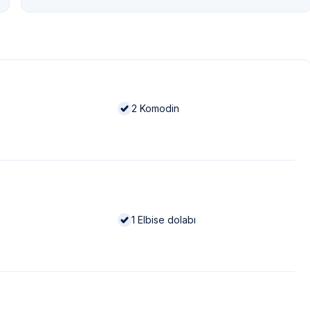
2
Komodin
1
Elbise dolabı