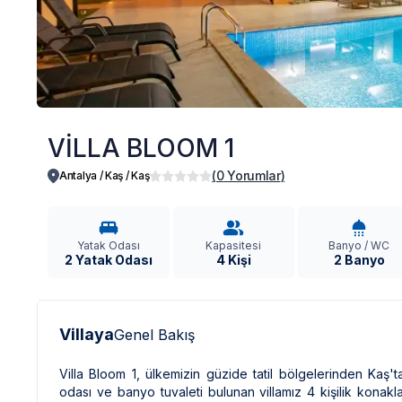
VİLLA BLOOM 1
(
0
Yorumlar
)
Antalya / Kaş
/
Kaş
Yatak Odası
Kapasitesi
Banyo / WC
2 Yatak Odası
4 Kişi
2 Banyo
Villaya
Genel Bakış
Villa Bloom 1, ülkemizin güzide tatil bölgelerinden Kaş't
odası ve banyo tuvaleti bulunan villamız 4 kişilik konaklam