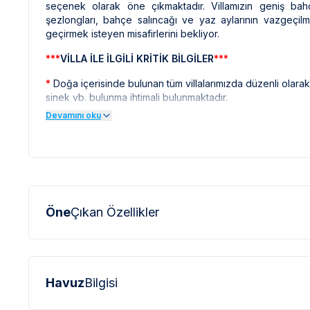
seçenek olarak öne çıkmaktadır. Villamızın geniş ba
şezlongları, bahçe salıncağı ve yaz aylarının vazgeçilm
geçirmek isteyen misafirlerini bekliyor.
***
VİLLA İLE İLGİLİ KRİTİK BİLGİLER
***
*
Doğa içerisinde bulunan tüm villalarımızda düzenli olar
sinek vb. bulunma ihtimali bulunmaktadır.
Devamını oku
*
Bu evin resimleri sitemizde yer alan diğer evlerin resiml
profesyonel fotoğraf makinaları ile çekilmektedir. Bu ne
olarak görülebilmektedir.
***
BÖLGE İLE İLGİLİ KRİTİK BİLGİLER
***
*
çevresinde bulunan villarımızın bir kısmı, b
Kalkan ve Kaş
Öne
Çıkan Özellikler
Bu villalarımıza ulaşmak için yokuş yukarı çıkılması gerekmek
olabilmektedir.
*
Kalkan ve Kaş bölgesinde özellikle yaz aylarında yoğun n
elektrik ve su kesintileri yaşanabilmektedir.
Havuz
Bilgisi