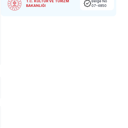
T.C. KÜLTÜR VE TURİZM
Belge No
BAKANLIĞI
07-4850