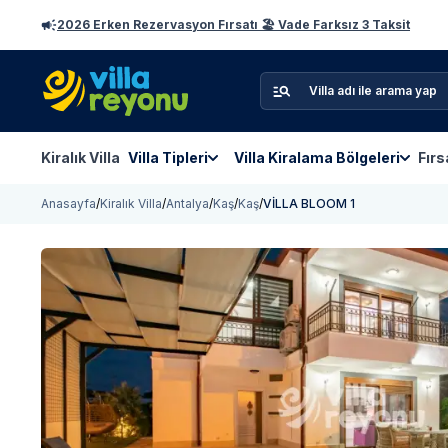
2026 Erken Rezervasyon Fırsatı 🏖️ Vade Farksız 3 Taksit
Kiralık Villa
Villa Tipleri
Villa Kiralama Bölgeleri
Fırs
Anasayfa
/
Kiralık Villa
/
Antalya
/
Kaş
/
Kaş
/
VİLLA BLOOM 1