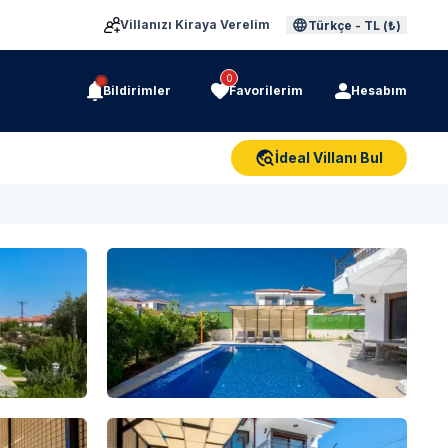
Villanızı Kiraya Verelim
Türkçe
-
TL (₺)
0
Bildirimler
Favorilerim
Hesabım
İdeal Villanı Bul