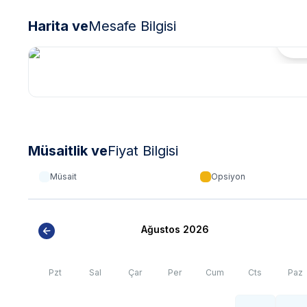
Harita ve
Mesafe Bilgisi
Hari
Müsaitlik ve
Fiyat Bilgisi
Müsait
Opsiyon
Ağustos 2026
Pzt
Sal
Çar
Per
Cum
Cts
Paz