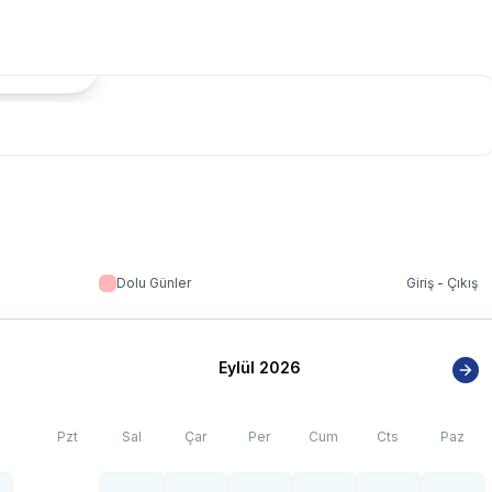
tada Göster
Dolu Günler
Giriş - Çıkış
Eylül 2026
Pzt
Sal
Çar
Per
Cum
Cts
Paz