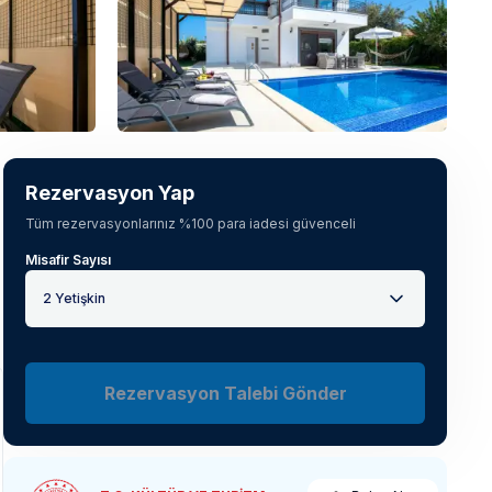
Tüm fotoğrafları gör
(
53
)
Rezervasyon Yap
Tüm rezervasyonlarınız %100 para iadesi güvenceli
Misafir Sayısı
2 Yetişkin
Rezervasyon Talebi Gönder