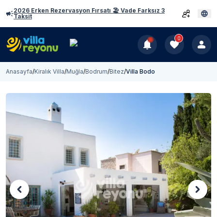
2026 Erken Rezervasyon Fırsatı 🏖️ Vade Farksız 3
Taksit
0
Anasayfa
/
Kiralık Villa
/
Muğla
/
Bodrum
/
Bitez
/
Villa Bodo