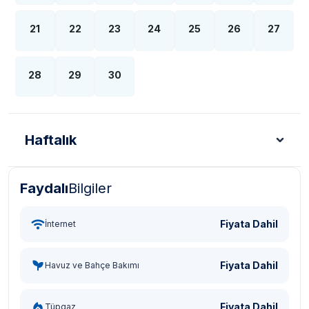
21
22
23
24
25
26
27
28
29
30
Haftalık
Faydalı
Bilgiler
Türk Lirası - TL
Dolar - USD
Sterlin - GBP
Eur
Fiyata Dahil
İnternet
Fiyata Dahil
Havuz ve Bahçe Bakımı
Fiyata Dahil
Tüpgaz