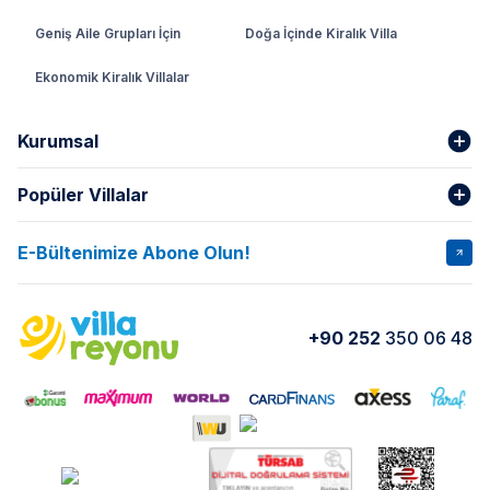
Geniş Aile Grupları İçin
Doğa İçinde Kiralık Villa
Ekonomik Kiralık Villalar
Kurumsal
Popüler Villalar
Hakkımızda
Gizlilik Şartları
İptal Şartları
Banka Hesapları
E-Bültenimize Abone Olun!
VİLLA SALKIM
VİLLA SLAY 1
Kurumsal
Blog
VİLLA GOLD ROSE
VİLLA SARNIÇ
Yorumlar
Nasıl Kiralarım
+90 252
350 06 48
VİLLA OLENNA 1
VİLLA MERT
İletişim
Kiralama Sözleşmesi
VİLLA VERDANİA
VİLLA BELLA
Belgelerimiz
VİLLA MİRAVA
VILLA ADRIMA 1
VİLLA TİAMO
VİLLA ZEYTİN DALI