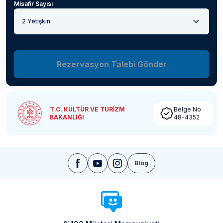
Misafir Sayısı
2 Yetişkin
Rezervasyon Talebi Gönder
T.C. KÜLTÜR VE TURİZM
Belge No
BAKANLIĞI
48-4352
Blog