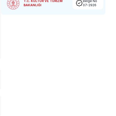
T.C. KÜLTÜR VE TURİZM
Belge No
BAKANLIĞI
07-2926