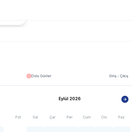
tada Göster
Dolu Günler
Giriş - Çıkış
Eylül 2026
Pzt
Sal
Çar
Per
Cum
Cts
Paz