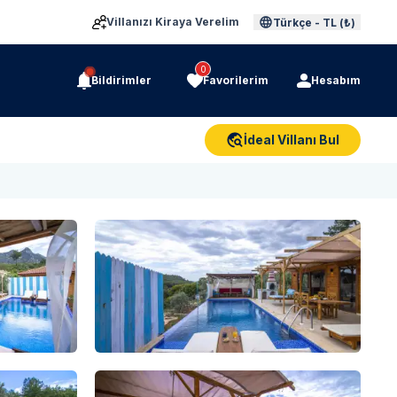
Villanızı Kiraya Verelim
Türkçe
-
TL (₺)
0
Bildirimler
Favorilerim
Hesabım
İdeal Villanı Bul