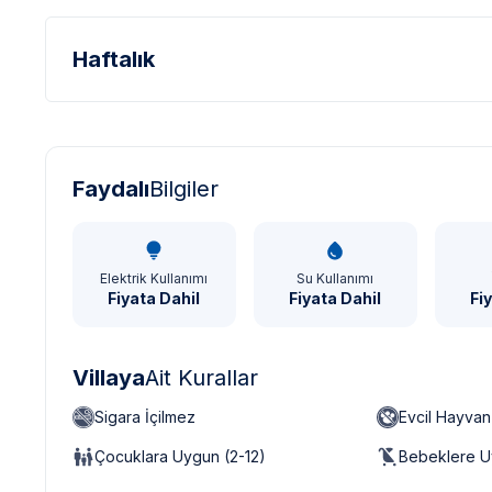
Haftalık
Türk Lirası - TL
Dolar - USD
Sterlin - GBP
Faydalı
Bilgiler
Elektrik Kullanımı
Su Kullanımı
Fiyata Dahil
Fiyata Dahil
Fi
Villaya
Ait Kurallar
Sigara İçilmez
Evcil Hayva
Çocuklara Uygun (2-12)
Bebeklere U