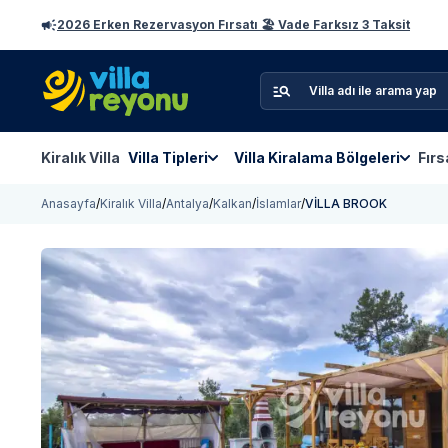
2026 Erken Rezervasyon Fırsatı 🏖️ Vade Farksız 3 Taksit
Kiralık Villa
Villa Tipleri
Villa Kiralama Bölgeleri
Fırs
Anasayfa
/
Kiralık Villa
/
Antalya
/
Kalkan
/
İslamlar
/
VİLLA BROOK