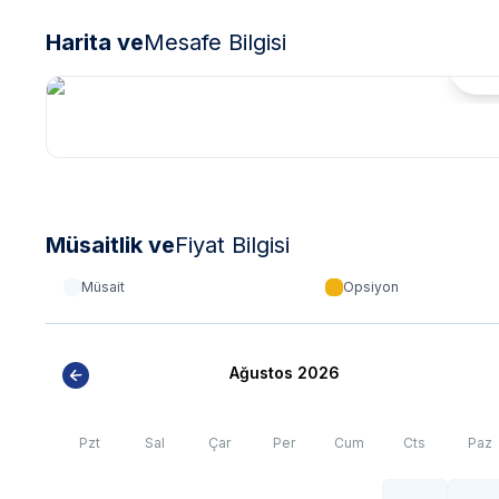
Harita ve
Mesafe Bilgisi
Hari
Müsaitlik ve
Fiyat Bilgisi
Müsait
Opsiyon
Ağustos 2026
Pzt
Sal
Çar
Per
Cum
Cts
Paz