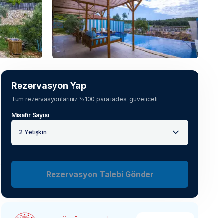
Tüm fotoğrafları gör
(
17
)
Rezervasyon Yap
Tüm rezervasyonlarınız %100 para iadesi güvenceli
Misafir Sayısı
2 Yetişkin
Rezervasyon Talebi Gönder