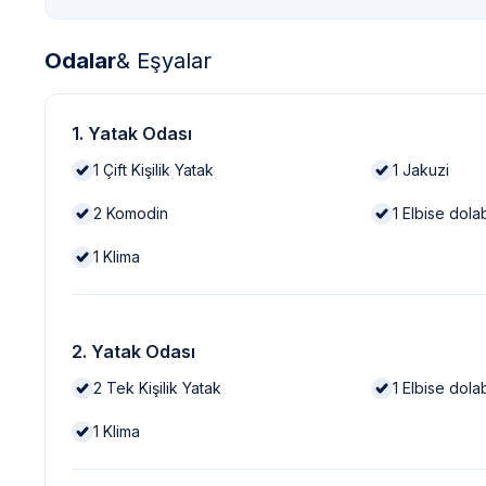
Odalar
& Eşyalar
1. Yatak Odası
1
Çift Kişilik Yatak
1
Jakuzi
2
Komodin
1
Elbise dola
1
Klima
2. Yatak Odası
2
Tek Kişilik Yatak
1
Elbise dola
1
Klima