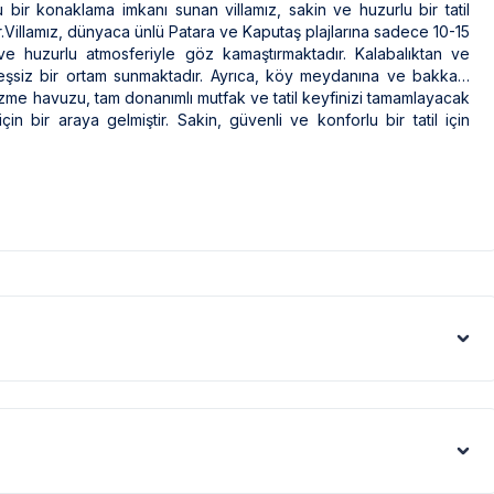
u bir konaklama imkanı sunan villamız, sakin ve huzurlu bir tatil
r.Villamız, dünyaca ünlü Patara ve Kaputaş plajlarına sadece 10-15
 ve huzurlu atmosferiyle göz kamaştırmaktadır. Kalabalıktan ve
n eşsiz bir ortam sunmaktadır. Ayrıca, köy meydanına ve bakkala
zme havuzu, tam donanımlı mutfak ve tatil keyfinizi tamamlayacak
in bir araya gelmiştir. Sakin, güvenli ve konforlu bir tatil için
ak ilaçlama yapılmaktadır. Ancak yine de çevrede kelebek, böcek,
leri gibi görüntüyü ekrana sığdırmak amacıyla, geniş açılı lens ve
denle resimler üzerinde yer alan objeler gerçeğinden daha büyük
mı, bölge şartları sebebiyle yamaç üzerine kurulmuştur.
gerekmektedir. Bazı villalarımızın ise yolu stabilize(toprak)
s artışı sebebiyle; bölge genelinde nadiren de olsa internet,