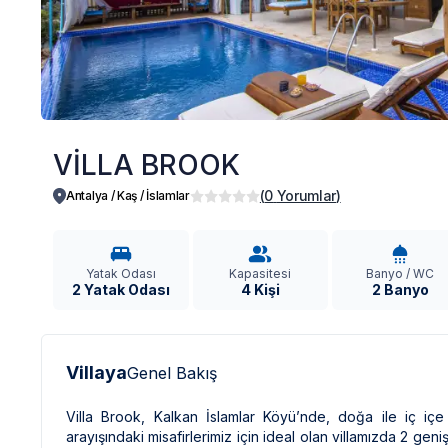
VİLLA BROOK
(
0
Yorumlar
)
Antalya / Kaş
/
İslamlar
Yatak Odası
Kapasitesi
Banyo / WC
2 Yatak Odası
4 Kişi
2 Banyo
Villaya
Genel Bakış
Villa Brook, Kalkan İslamlar Köyü’nde, doğa ile iç iç
arayışındaki misafirlerimiz için ideal olan villamızda 2 g