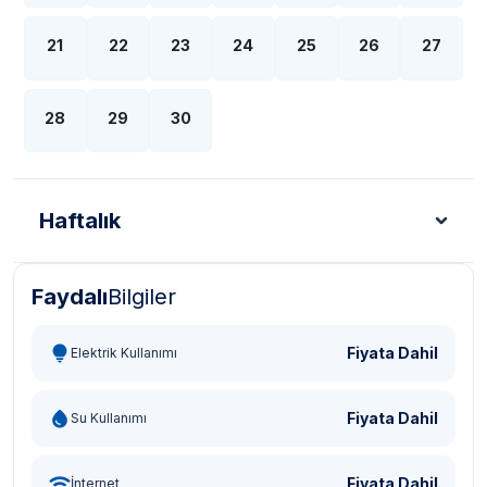
21
22
23
24
25
26
27
28
29
30
Haftalık
Faydalı
Bilgiler
Türk Lirası - TL
Dolar - USD
Sterlin - GBP
Eur
Fiyata Dahil
Elektrik Kullanımı
Fiyata Dahil
Su Kullanımı
Fiyata Dahil
İnternet