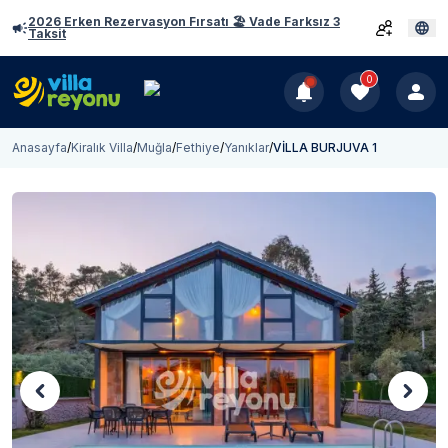
2026 Erken Rezervasyon Fırsatı 🏖️ Vade Farksız 3
Taksit
0
Anasayfa
/
Kiralık Villa
/
Muğla
/
Fethiye
/
Yanıklar
/
VİLLA BURJUVA 1