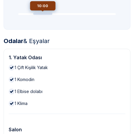
10:00
Odalar
& Eşyalar
1. Yatak Odası
1
Çift Kişilik Yatak
1
Komodin
1
Elbise dolabı
1
Klima
Salon