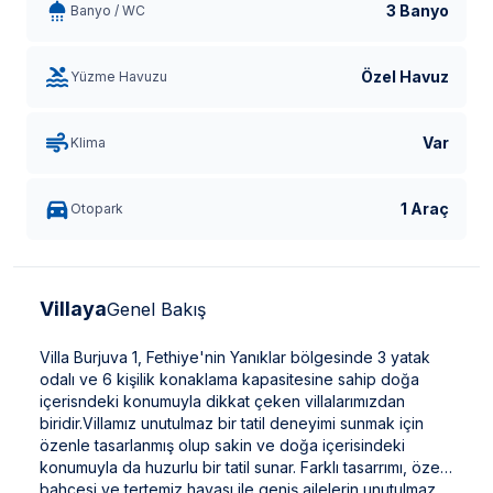
3 Banyo
Banyo / WC
Özel Havuz
Yüzme Havuzu
Var
Klima
1 Araç
Otopark
Villaya
Genel Bakış
Villa Burjuva 1, Fethiye'nin Yanıklar bölgesinde 3 yatak
odalı ve 6 kişilik konaklama kapasitesine sahip doğa
içerisndeki konumuyla dikkat çeken villalarımızdan
biridir.Villamız unutulmaz bir tatil deneyimi sunmak için
özenle tasarlanmış olup sakin ve doğa içerisindeki
konumuyla da huzurlu bir tatil sunar. Farklı tasarrımı, özel
bahçesi ve tertemiz havası ile geniş ailelerin unutulmaz