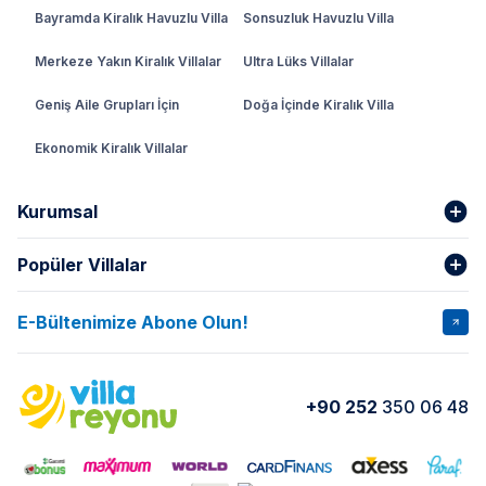
Bayramda Kiralık Havuzlu Villa
Sonsuzluk Havuzlu Villa
Merkeze Yakın Kiralık Villalar
Ultra Lüks Villalar
Geniş Aile Grupları İçin
Doğa İçinde Kiralık Villa
Ekonomik Kiralık Villalar
Kurumsal
Popüler Villalar
Hakkımızda
Gizlilik Şartları
İptal Şartları
Banka Hesapları
E-Bültenimize Abone Olun!
VİLLA SALKIM
VİLLA SLAY 1
Kurumsal
Blog
VİLLA GOLD ROSE
VİLLA SARNIÇ
Yorumlar
Nasıl Kiralarım
+90 252
350 06 48
VİLLA OLENNA 1
VİLLA MERT
İletişim
Kiralama Sözleşmesi
VİLLA VERDANİA
VİLLA BELLA