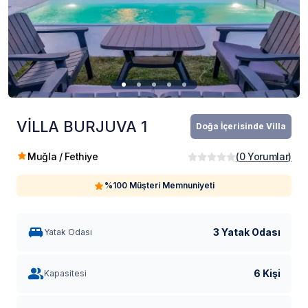
VİLLA BURJUVA 1
Doğa İçerisinde Villa
Muğla / Fethiye
(
0
Yorumlar
)
%100 Müşteri Memnuniyeti
3 Yatak Odası
Yatak Odası
6 Kişi
Kapasitesi