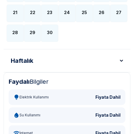
21
22
23
24
25
26
27
28
29
30
Haftalık
Faydalı
Bilgiler
Türk Lirası - TL
Dolar - USD
Sterlin - GBP
Eur
Fiyata Dahil
Elektrik Kullanımı
Fiyata Dahil
Su Kullanımı
Fiyata Dahil
İnternet