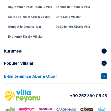
Bayramda Kiralık Havuzlu Villa
Sonsuzluk Havuzlu Villa
Merkeze Yakın Kiralık Villalar
Ultra Lüks Villalar
Geniş Aile Grupları İçin
Doğa İçinde Kiralık Villa
Ekonomik Kiralık Villalar
Kurumsal
Popüler Villalar
Hakkımızda
Gizlilik Şartları
İptal Şartları
Banka Hesapları
E-Bültenimize Abone Olun!
VİLLA SALKIM
VİLLA SLAY 1
Kurumsal
Blog
VİLLA GOLD ROSE
VİLLA SARNIÇ
Yorumlar
Nasıl Kiralarım
+90 252
350 06 48
VİLLA OLENNA 1
VİLLA MERT
İletişim
Kiralama Sözleşmesi
VİLLA VERDANİA
VİLLA BELLA