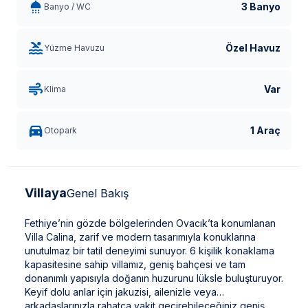
3 Banyo
Banyo / WC
Özel Havuz
Yüzme Havuzu
Var
Klima
1 Araç
Otopark
Villaya
Genel Bakış
Fethiye’nin gözde bölgelerinden Ovacık’ta konumlanan
Villa Calina, zarif ve modern tasarımıyla konuklarına
unutulmaz bir tatil deneyimi sunuyor. 6 kişilik konaklama
kapasitesine sahip villamız, geniş bahçesi ve tam
donanımlı yapısıyla doğanın huzurunu lüksle buluşturuyor.
Keyif dolu anlar için jakuzisi, ailenizle veya
arkadaşlarınızla rahatça vakit geçirebileceğiniz geniş