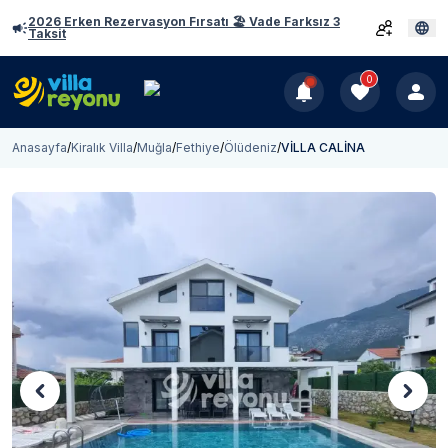
2026 Erken Rezervasyon Fırsatı 🏖️ Vade Farksız 3
Taksit
0
Anasayfa
/
Kiralık Villa
/
Muğla
/
Fethiye
/
Ölüdeniz
/
VİLLA CALİNA