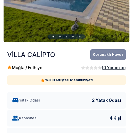
VİLLA CALİPTO
Korunaklı Havuz
Muğla / Fethiye
(
0
Yorumlar
)
%100 Müşteri Memnuniyeti
2 Yatak Odası
Yatak Odası
4 Kişi
Kapasitesi