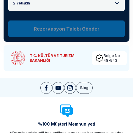
2 Yetişkin
Rezervasyon Talebi Gönder
T.C. KÜLTÜR VE TURİZM
Belge No
BAKANLIĞI
48-943
Blog
%100 Müşteri Memnuniyeti
Müşterilerimizin tatil beklentilerini aşmak için her zaman elimizden