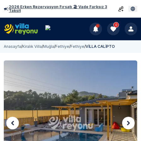
2026 Erken Rezervasyon Fırsatı 🏖️ Vade Farksız 3
Taksit
0
Anasayfa
/
Kiralık Villa
/
Muğla
/
Fethiye
/
Fethiye
/
VİLLA CALİPTO