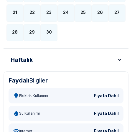
21
22
23
24
25
26
27
28
29
30
Haftalık
Faydalı
Bilgiler
Türk Lirası - TL
Dolar - USD
Sterlin - GBP
Eur
Fiyata Dahil
Elektrik Kullanımı
Fiyata Dahil
Su Kullanımı
Fiyata Dahil
İnternet