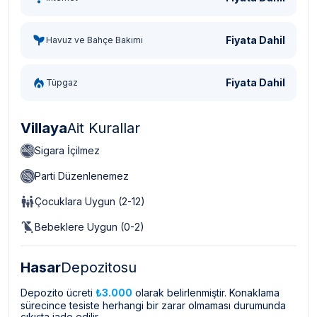
Fiyata Dahil
Havuz ve Bahçe Bakımı
Fiyata Dahil
Tüpgaz
Villaya
Ait Kurallar
Sigara İçilmez
Parti Düzenlenemez
Çocuklara Uygun (2-12)
Bebeklere Uygun (0-2)
Hasar
Depozitosu
Depozito ücreti
₺3.000
olarak belirlenmiştir. Konaklama
sürecince tesiste herhangi bir zarar olmaması durumunda
çıkışta iade edilir.