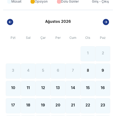
artışı sebebiyle; bölge genelinde nadiren de
Müsait
Opsiyon
Dolu Günler
Giriş - Çıkış
olsa internet, elektrik ve su kesintileri yaşanabilmektedir.
Ağustos 2026
Pzt
Sal
Çar
Per
Cum
Cts
Paz
1
2
3
4
5
6
7
8
9
10
11
12
13
14
15
16
17
18
19
20
21
22
23