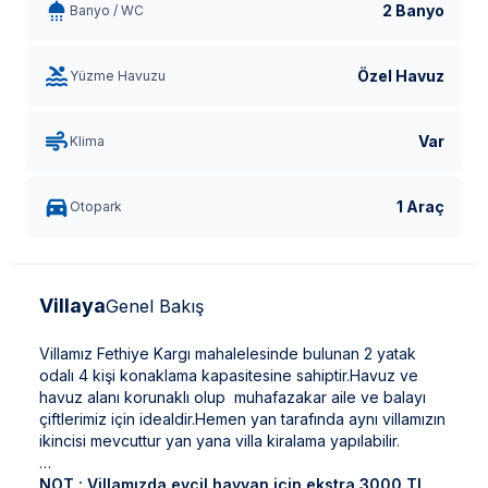
2 Banyo
Banyo / WC
Özel Havuz
Yüzme Havuzu
Var
Klima
1 Araç
Otopark
Villaya
Genel Bakış
Villamız Fethiye Kargı mahalelesinde bulunan 2 yatak
odalı 4 kişi konaklama kapasitesine sahiptir.Havuz ve
havuz alanı korunaklı olup muhafazakar aile ve balayı
çiftlerimiz için idealdir.Hemen yan tarafında aynı villamızın
ikincisi mevcuttur yan yana villa kiralama yapılabilir.
NOT : Villamızda evcil hayvan için ekstra 3000 TL