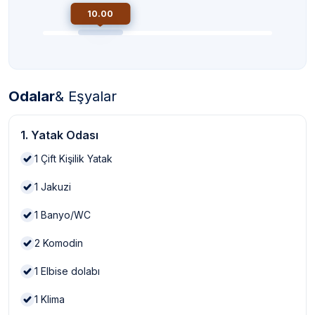
10.00
Odalar
& Eşyalar
1. Yatak Odası
1
Çift Kişilik Yatak
1
Jakuzi
1
Banyo/WC
2
Komodin
1
Elbise dolabı
1
Klima