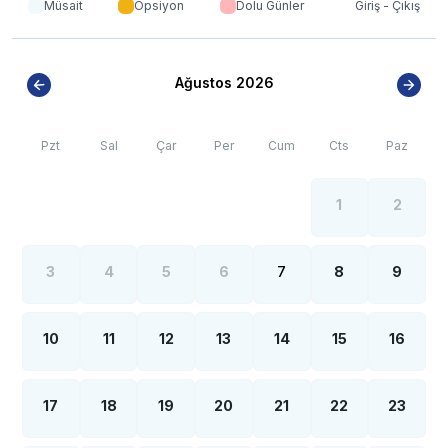
Müsait
Opsiyon
Dolu Günler
Giriş - Çıkış
internet, elektrik ve su kesintileri yaşanabilmektedir.
Ağustos 2026
Pzt
Sal
Çar
Per
Cum
Cts
Paz
1
2
3
4
5
6
7
8
9
10
11
12
13
14
15
16
17
18
19
20
21
22
23