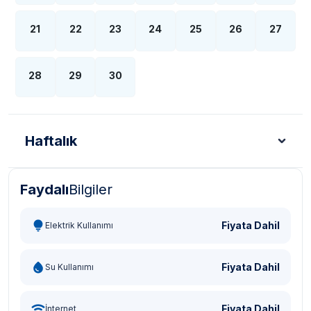
21
22
23
24
25
26
27
28
29
30
Haftalık
Faydalı
Bilgiler
Türk Lirası - TL
Dolar - USD
Sterlin - GBP
Eur
Fiyata Dahil
Elektrik Kullanımı
Fiyata Dahil
Su Kullanımı
Fiyata Dahil
İnternet