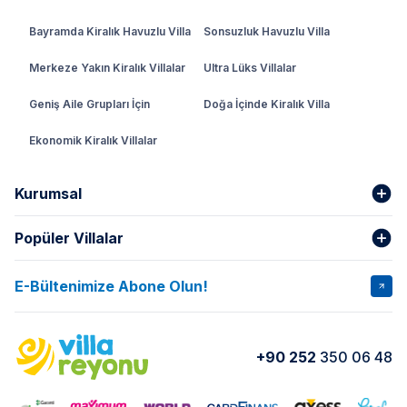
Bayramda Kiralık Havuzlu Villa
Sonsuzluk Havuzlu Villa
Merkeze Yakın Kiralık Villalar
Ultra Lüks Villalar
Geniş Aile Grupları İçin
Doğa İçinde Kiralık Villa
Ekonomik Kiralık Villalar
Kurumsal
Popüler Villalar
Hakkımızda
Gizlilik Şartları
İptal Şartları
Banka Hesapları
E-Bültenimize Abone Olun!
VİLLA SALKIM
VİLLA SLAY 1
Kurumsal
Blog
VİLLA GOLD ROSE
VİLLA SARNIÇ
Yorumlar
Nasıl Kiralarım
+90 252
350 06 48
VİLLA OLENNA 1
VİLLA MERT
İletişim
Kiralama Sözleşmesi
VİLLA VERDANİA
VİLLA BELLA