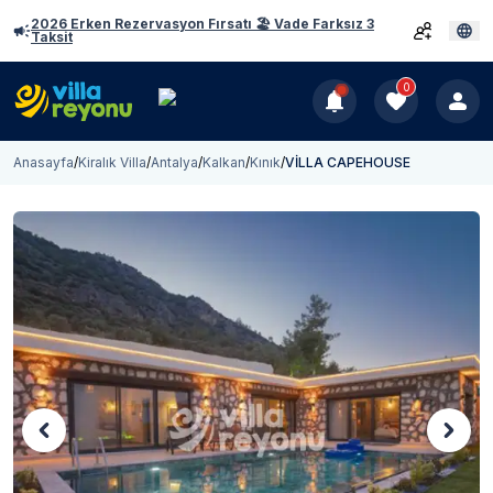
2026 Erken Rezervasyon Fırsatı 🏖️ Vade Farksız 3
Taksit
0
Anasayfa
/
Kiralık Villa
/
Antalya
/
Kalkan
/
Kınık
/
VİLLA CAPEHOUSE