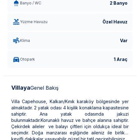
2 Banyo
Banyo / WC
Özel Havuz
Yüzme Havuzu
Var
Klima
1 Araç
Otopark
Villaya
Genel Bakış
Villa Capehouse, Kalkan/Kınık karaköy bölgesinde yer
almaktadır. 2 yatak odası 4 kişilik konaklama kapasitesine
sahiptir. Ana yatak odasında jakuzi
bulunmaktadır.Korunaklı havuz ve bahçe alanına sahiptir.
Çekirdek aileler ve balayı çiftleri için oldukça ideal bir
seçimdir. Doğa manzarası eşliğinde aileniz ile birlikte
keyifli dakikalar yaşayabilir güzel bir tatil geçirebilirsiniz.