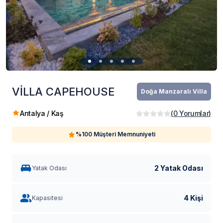
VİLLA CAPEHOUSE
Doğa Manzaralı Villa
Antalya / Kaş
(
0
Yorumlar
)
%100 Müşteri Memnuniyeti
2 Yatak Odası
Yatak Odası
4 Kişi
Kapasitesi