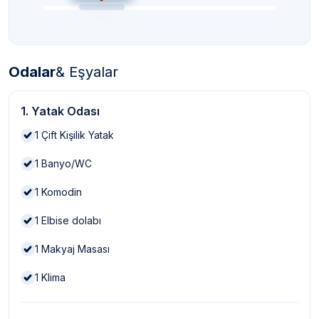
Odalar
& Eşyalar
1. Yatak Odası
1
Çift Kişilik Yatak
1
Banyo/WC
1
Komodin
1
Elbise dolabı
1
Makyaj Masası
1
Klima