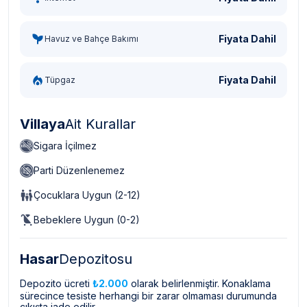
Fiyata Dahil
Havuz ve Bahçe Bakımı
Fiyata Dahil
Tüpgaz
Villaya
Ait Kurallar
Sigara İçilmez
Parti Düzenlenemez
Çocuklara Uygun (2-12)
Bebeklere Uygun (0-2)
Hasar
Depozitosu
Depozito ücreti
₺2.000
olarak belirlenmiştir. Konaklama
sürecince tesiste herhangi bir zarar olmaması durumunda
çıkışta iade edilir.