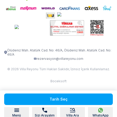
İletişim
Kiralama Sözleşmesi
VİLLA VERDANİA
VİLLA BELLA
Belgelerimiz
VİLLA MİRAVA
VILLA ADRIMA 1
VİLLA TİAMO
VİLLA ZEYTİN DALI
VİLLA LARA
VILLA ELMALI
VİLLA EVRİM 1
Ölüdeniz Mah. Atatürk Cad. No: 46/A, Ölüdeniz Mah. Atatürk Cad. No:
46/A
rezervasyon@villareyonu.com
© 2026 Villa Reyonu Tüm Hakları Saklıdır, İzinsiz İçerik Kullanılamaz.
Boceksoft
Fethiye Kas Kalkan 2
Tarih Seç
Sapanca
Menü
Sizi Arayalım
Villa Ara
WhatsApp