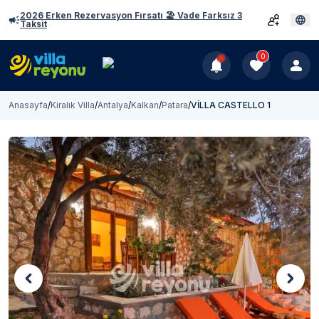
2026 Erken Rezervasyon Fırsatı 🏖️ Vade Farksız 3
Taksit
0
Anasayfa
/
Kiralık Villa
/
Antalya
/
Kalkan
/
Patara
/
VİLLA CASTELLO 1