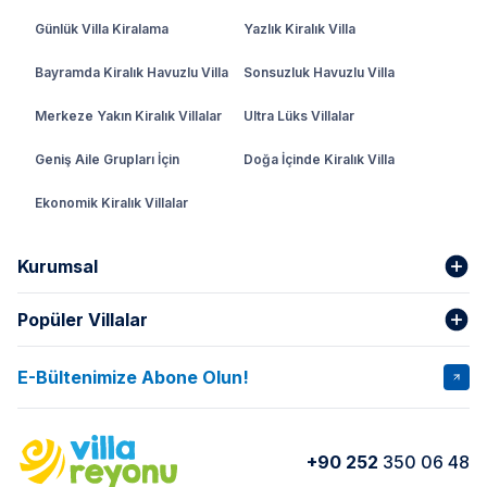
Günlük Villa Kiralama
Yazlık Kiralık Villa
Bayramda Kiralık Havuzlu Villa
Sonsuzluk Havuzlu Villa
Merkeze Yakın Kiralık Villalar
Ultra Lüks Villalar
Geniş Aile Grupları İçin
Doğa İçinde Kiralık Villa
Ekonomik Kiralık Villalar
Kurumsal
Popüler Villalar
Hakkımızda
Gizlilik Şartları
İptal Şartları
Banka Hesapları
E-Bültenimize Abone Olun!
VİLLA SALKIM
VİLLA SLAY 1
Kurumsal
Blog
VİLLA GOLD ROSE
VİLLA SARNIÇ
Yorumlar
Nasıl Kiralarım
+90 252
350 06 48
VİLLA OLENNA 1
VİLLA MERT