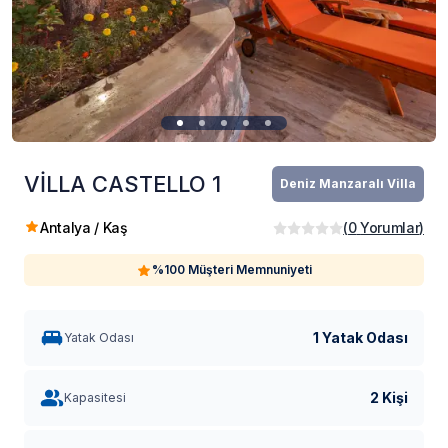
VİLLA CASTELLO 1
Deniz Manzaralı Villa
Antalya / Kaş
(
0
Yorumlar
)
%100 Müşteri Memnuniyeti
1 Yatak Odası
Yatak Odası
2 Kişi
Kapasitesi