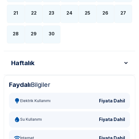
21
22
23
24
25
26
27
28
29
30
Haftalık
Faydalı
Bilgiler
Türk Lirası - TL
Dolar - USD
Sterlin - GBP
Eur
Fiyata Dahil
Elektrik Kullanımı
Fiyata Dahil
Su Kullanımı
Fiyata Dahil
İnternet