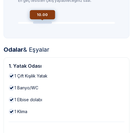
En geç tesisten çıkış yapabileceğiniz saat.
10.00
Odalar
& Eşyalar
1. Yatak Odası
1
Çift Kişilik Yatak
1
Banyo/WC
1
Elbise dolabı
1
Klima