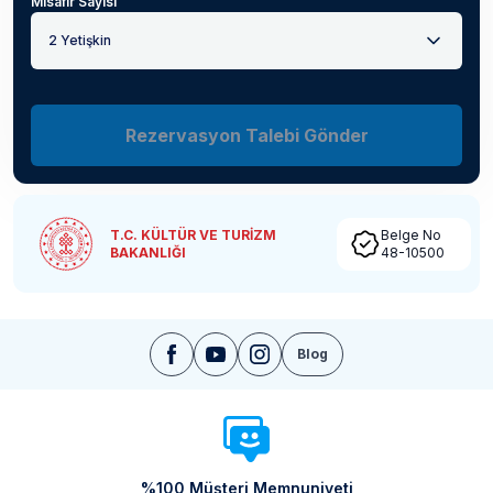
Misafir Sayısı
2 Yetişkin
Rezervasyon Talebi Gönder
T.C. KÜLTÜR VE TURİZM
Belge No
BAKANLIĞI
48-10500
Blog
%100 Müşteri Memnuniyeti