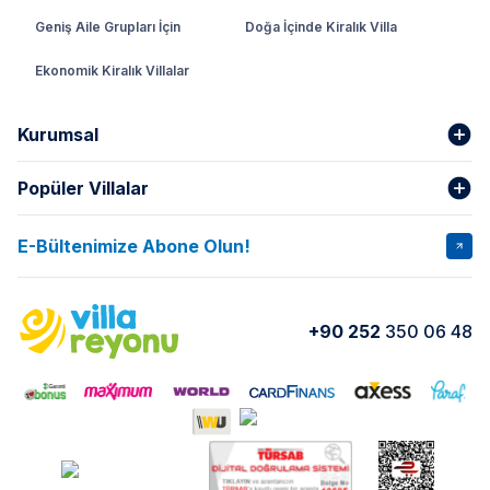
Geniş Aile Grupları İçin
Doğa İçinde Kiralık Villa
Ekonomik Kiralık Villalar
Kurumsal
Popüler Villalar
Hakkımızda
Gizlilik Şartları
İptal Şartları
Banka Hesapları
E-Bültenimize Abone Olun!
VİLLA SALKIM
VİLLA SLAY 1
Kurumsal
Blog
VİLLA GOLD ROSE
VİLLA SARNIÇ
Yorumlar
Nasıl Kiralarım
+90 252
350 06 48
VİLLA OLENNA 1
VİLLA MERT
İletişim
Kiralama Sözleşmesi
VİLLA VERDANİA
VİLLA BELLA
Belgelerimiz
VİLLA MİRAVA
VILLA ADRIMA 1
VİLLA TİAMO
VİLLA ZEYTİN DALI