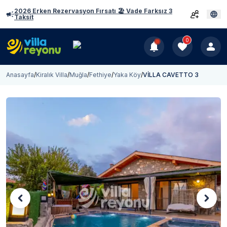
2026 Erken Rezervasyon Fırsatı 🏖️ Vade Farksız 3
Taksit
0
Anasayfa
/
Kiralık Villa
/
Muğla
/
Fethiye
/
Yaka Köy
/
VİLLA CAVETTO 3