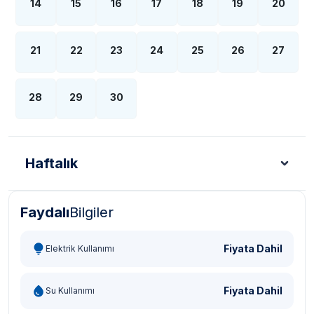
14
15
16
17
18
19
20
21
22
23
24
25
26
27
28
29
30
Haftalık
Faydalı
Bilgiler
Türk Lirası - TL
Dolar - USD
Sterlin - GBP
Eur
Fiyata Dahil
Elektrik Kullanımı
Fiyata Dahil
Su Kullanımı