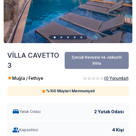
VİLLA CAVETTO
Çocuk Havuzlu ve Jakuzili
Villa
3
Muğla / Fethiye
(
0
Yorumlar
)
%100 Müşteri Memnuniyeti
2 Yatak Odası
Yatak Odası
4 Kişi
Kapasitesi