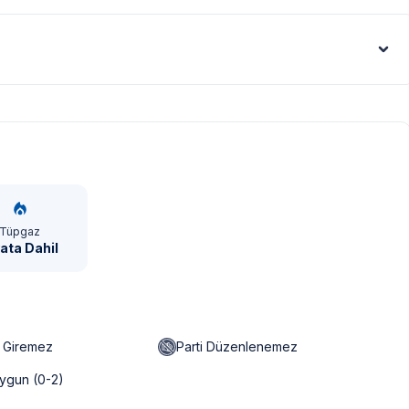
Euro - €
Tüpgaz
yata Dahil
n Giremez
Parti Düzenlenemez
ygun (0-2)