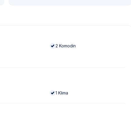
2
Komodin
1
Klima