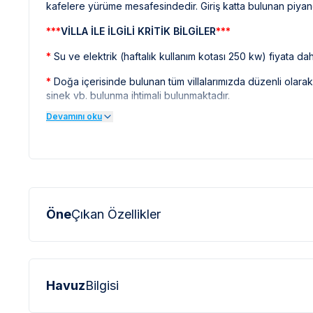
kafelere yürüme mesafesindedir. Giriş katta bulunan piyano ile
***
VİLLA İLE İLGİLİ KRİTİK BİLGİLER
***
*
Su ve elektrik (haftalık kullanım kotası 250 kw) fiyata dahi
*
Doğa içerisinde bulunan tüm villalarımızda düzenli olar
sinek vb. bulunma ihtimali bulunmaktadır.
Devamını oku
*
Bu evin resimleri sitemizde yer alan diğer evlerin resiml
profesyonel fotoğraf makinaları ile çekilmektedir. Bu ne
olarak görülebilmektedir.
***
BÖLGE İLE İLGİLİ KRİTİK BİLGİLER
***
*
Marmaris çevresinde bulunan villarımızın bir kısmı, bölge
Bu villalarımıza ulaşmak için yokuş yukarı çıkılması gerekmek
Öne
Çıkan Özellikler
olabilmektedir.
*
Marmaris bölgesinde özellikle yaz aylarında yoğun nüfus 
elektrik ve su kesintileri yaşanabilmektedir.
Havuz
Bilgisi