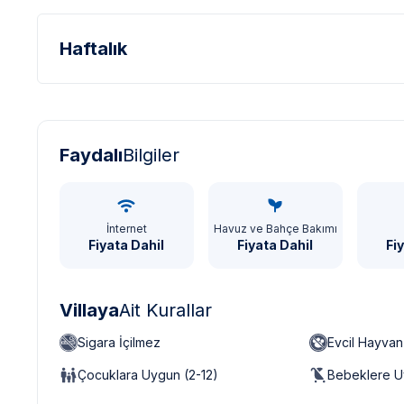
Haftalık
Türk Lirası - TL
Dolar - USD
Sterlin - GBP
Faydalı
Bilgiler
İnternet
Havuz ve Bahçe Bakımı
Fiyata Dahil
Fiyata Dahil
Fi
Villaya
Ait Kurallar
Sigara İçilmez
Evcil Hayva
Çocuklara Uygun (2-12)
Bebeklere U