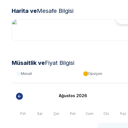
Harita ve
Mesafe Bilgisi
Hari
Müsaitlik ve
Fiyat Bilgisi
Müsait
Opsiyon
Ağustos 2026
Pzt
Sal
Çar
Per
Cum
Cts
Paz