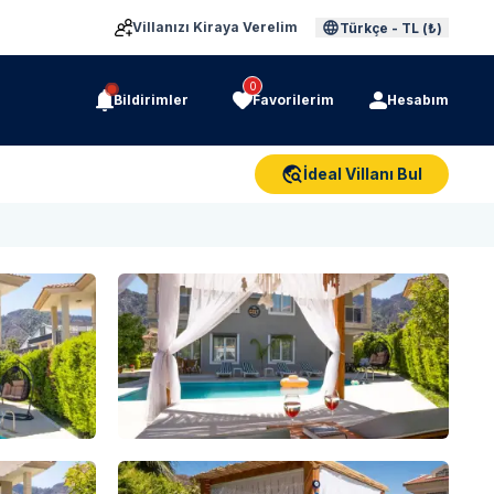
Villanızı Kiraya Verelim
Türkçe
-
TL (₺)
0
Bildirimler
Favorilerim
Hesabım
İdeal Villanı Bul