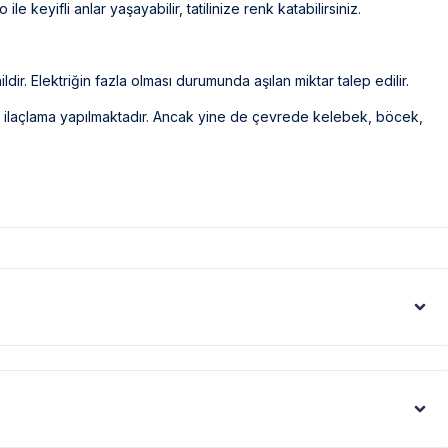
 keyifli anlar yaşayabilir, tatilinize renk katabilirsiniz.
ldir. Elektriğin fazla olması durumunda aşılan miktar talep edilir.
ak ilaçlama yapılmaktadır. Ancak yine de çevrede kelebek, böcek,
eri gibi görüntüyü ekrana sığdırmak amacıyla, geniş açılı lens ve
denle resimler üzerinde yer alan objeler gerçeğinden daha büyük
 şartları sebebiyle yamaç üzerine kurulmuştur.
tedir. Bazı villalarımızın ise yolu stabilize(toprak)
artışı sebebiyle; bölge genelinde nadiren de olsa internet,