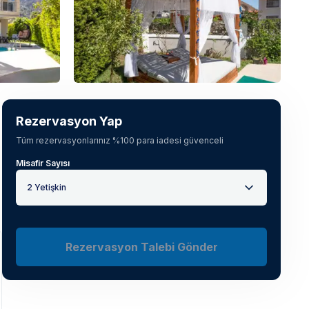
Tüm fotoğrafları gör
(
26
)
Rezervasyon Yap
Tüm rezervasyonlarınız %100 para iadesi güvenceli
Misafir Sayısı
2 Yetişkin
Rezervasyon Talebi Gönder