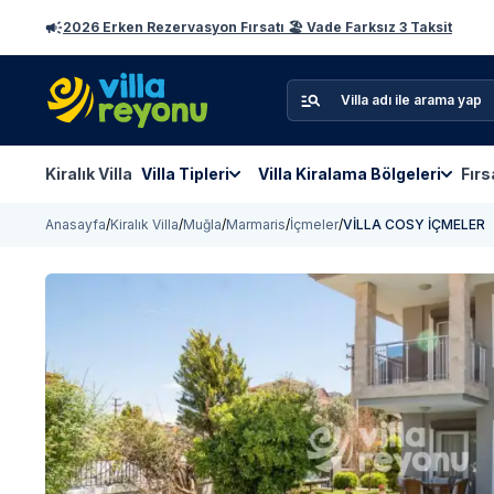
2026 Erken Rezervasyon Fırsatı 🏖️ Vade Farksız 3 Taksit
Kiralık Villa
Villa Tipleri
Villa Kiralama Bölgeleri
Fırs
Anasayfa
/
Kiralık Villa
/
Muğla
/
Marmaris
/
İçmeler
/
VİLLA COSY İÇMELER