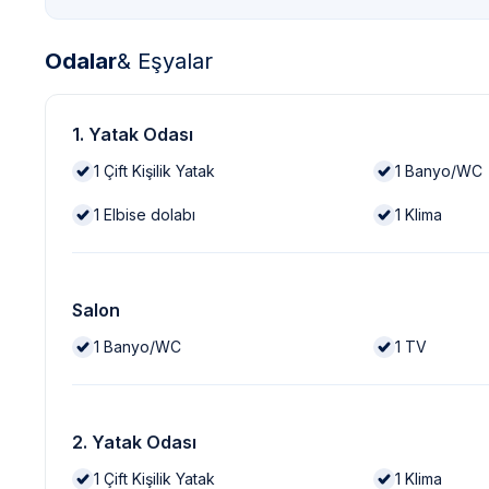
Odalar
& Eşyalar
1. Yatak Odası
1
Çift Kişilik Yatak
1
Banyo/WC
1
Elbise dolabı
1
Klima
Salon
1
Banyo/WC
1
TV
2. Yatak Odası
1
Çift Kişilik Yatak
1
Klima