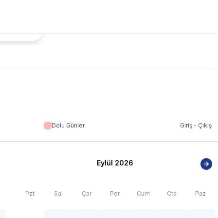
tada Göster
Dolu Günler
Giriş - Çıkış
Eylül 2026
Pzt
Sal
Çar
Per
Cum
Cts
Paz