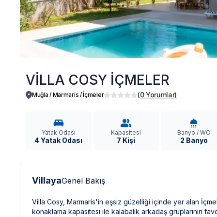
VİLLA COSY İÇMELER
(
0
Yorumlar
)
Muğla / Marmaris
/
İçmeler
Yatak Odası
Kapasitesi
Banyo / WC
4 Yatak Odası
7 Kişi
2 Banyo
Villaya
Genel Bakış
Villa Cosy, Marmaris'in eşsiz güzelliği içinde yer alan İçm
konaklama kapasitesi ile kalabalık arkadaş gruplarının fav