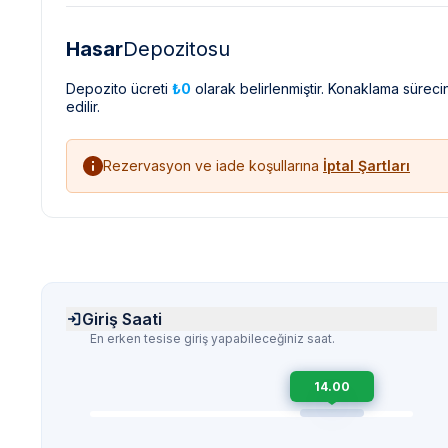
Hasar
Depozitosu
Depozito ücreti
₺0
olarak belirlenmiştir. Konaklama sürec
edilir.
Rezervasyon ve iade koşullarına
İptal Şartları
Giriş Saati
En erken tesise giriş yapabileceğiniz saat.
14.00