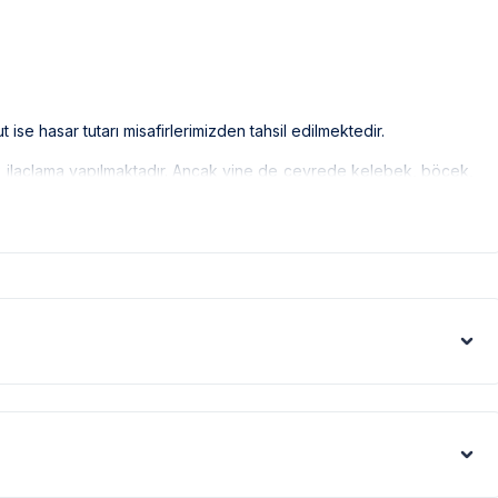
ise hasar tutarı misafirlerimizden tahsil edilmektedir.
ak ilaçlama yapılmaktadır. Ancak yine de çevrede kelebek, böcek,
us artışı sebebiyle; bölge genelinde nadiren de olsa internet,