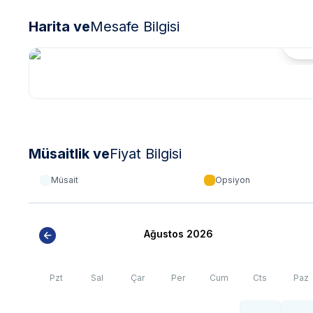
Harita ve
Mesafe Bilgisi
Hari
Müsaitlik ve
Fiyat Bilgisi
Müsait
Opsiyon
Ağustos 2026
Pzt
Sal
Çar
Per
Cum
Cts
Paz