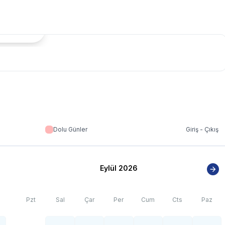
tada Göster
Dolu Günler
Giriş - Çıkış
Eylül 2026
Pzt
Sal
Çar
Per
Cum
Cts
Paz