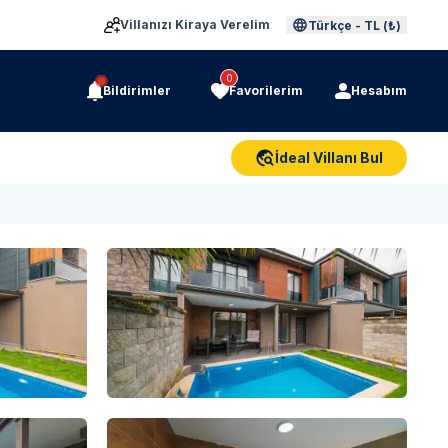
Villanızı Kiraya Verelim
Türkçe
-
TL (₺)
0
Bildirimler
Favorilerim
Hesabım
İdeal Villanı Bul