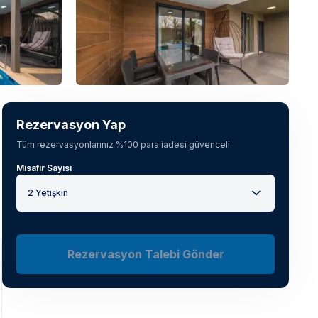
Tüm fotoğrafları gör
(
18
)
Rezervasyon Yap
Tüm rezervasyonlarınız %100 para iadesi güvenceli
Misafir Sayısı
2 Yetişkin
Rezervasyon Talebi Gönder