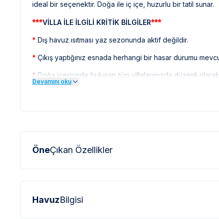
ideal bir seçenektir. Doğa ile iç içe, huzurlu bir tatil sunar.
***
***
VİLLA İLE İLGİLİ KRİTİK BİLGİLER
*
Dış havuz ısıtması yaz sezonunda aktif değildir.
*
Çıkış yaptığınız esnada herhangi bir hasar durumu mevcut 
*
Doğa içerisinde bulunan tüm villalarımızda düzenli olar
Devamını oku
sinek vb. bulunma ihtimali bulunmaktadır.
***
***
BÖLGE İLE İLGİLİ KRİTİK BİLGİLER
*
Sapanca bölgesinde özellikle yaz aylarında yoğun nüf
elektrik ve su kesintileri yaşanabilmektedir.
Öne
Çıkan Özellikler
Havuz
Bilgisi