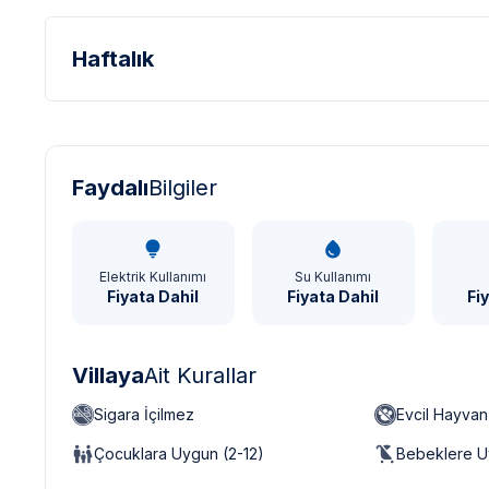
Haftalık
Türk Lirası - TL
Dolar - USD
Sterlin - GBP
Faydalı
Bilgiler
Elektrik Kullanımı
Su Kullanımı
Fiyata Dahil
Fiyata Dahil
Fi
Villaya
Ait Kurallar
Sigara İçilmez
Evcil Hayva
Çocuklara Uygun (2-12)
Bebeklere U