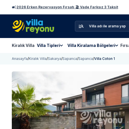
2026 Erken Rezervasyon Fırsatı 🏖️ Vade Farksız 3 Taksit
Kiralık Villa
Villa Tipleri
Villa Kiralama Bölgeleri
Fırs
Anasayfa
/
Kiralık Villa
/
Sakarya
/
Sapanca
/
Sapanca
/
Villa Coton 1