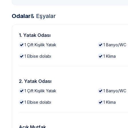
Odalar
& Eşyalar
1. Yatak Odası
1
Çift Kişilik Yatak
1
Banyo/WC
1
Elbise dolabı
1
Klima
2. Yatak Odası
1
Çift Kişilik Yatak
1
Banyo/WC
1
Elbise dolabı
1
Klima
Açık Mutfak