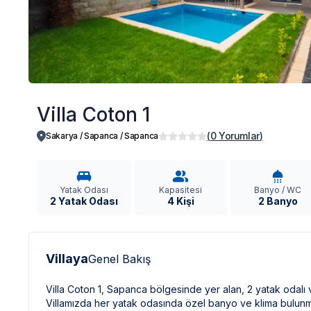
Villa Coton 1
(
0
Yorumlar
)
Sakarya / Sapanca
/
Sapanca
Yatak Odası
Kapasitesi
Banyo / WC
2 Yatak Odası
4 Kişi
2 Banyo
Villaya
Genel Bakış
Villa Coton 1, Sapanca bölgesinde yer alan, 2 yatak odalı ve
Villamızda her yatak odasında özel banyo ve klima bulunmakt